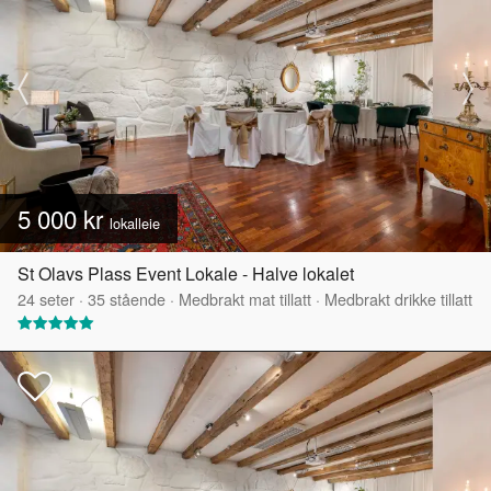
5 000 kr
lokalleie
St Olavs Plass Event Lokale - Halve lokalet
24
seter
·
35
stående
·
Medbrakt mat tillatt
·
Medbrakt drikke tillatt