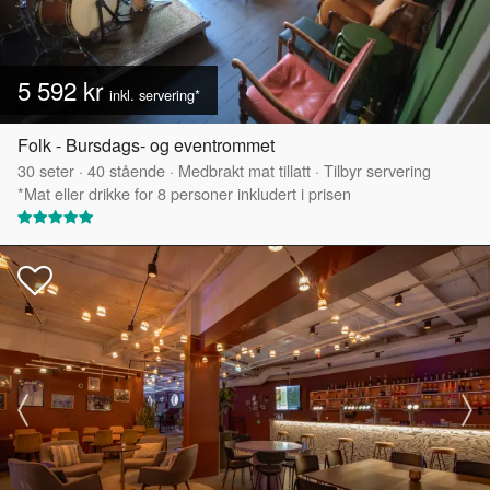
5 592 kr
inkl. servering*
Folk - Bursdags- og eventrommet
30
seter
·
40
stående
·
Medbrakt mat tillatt
·
Tilbyr servering
*Mat eller drikke for 8 personer inkludert i prisen