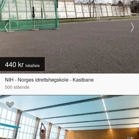
440 kr
lokalleie
NIH - Norges idrettshøgskole - Kastbane
500
stående