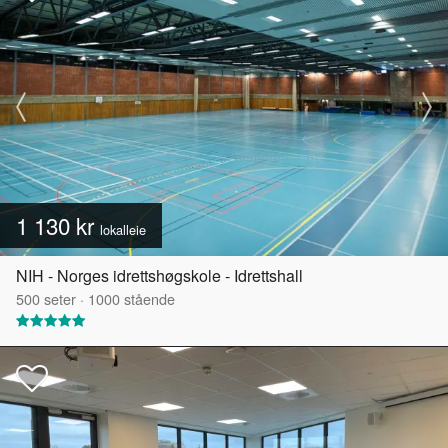
1 130 kr
lokalleie
NIH - Norges idrettshøgskole - Idrettshall
500
seter
·
1000
stående