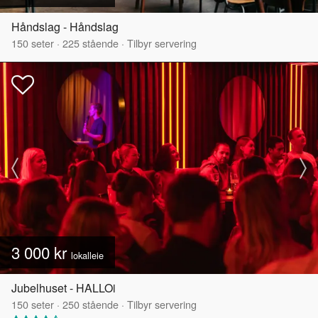
Håndslag - Håndslag
150
seter
·
225
stående
·
Tilbyr servering
3 000 kr
lokalleie
Jubelhuset - HALLOi
150
seter
·
250
stående
·
Tilbyr servering