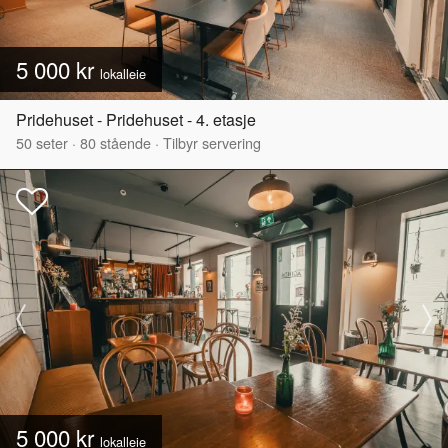
5 000 kr
lokalleie
Pridehuset - Pridehuset - 4. etasje
50
seter
·
80
stående
·
Tilbyr servering
5 000 kr
lokalleie