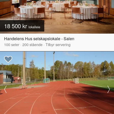
18 500 kr
lokalleie
Handelens Hus selskapslokale - Salen
100
seter
·
200
stående
·
Tilbyr servering