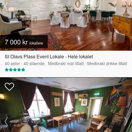
7 000 kr
lokalleie
St Olavs Plass Event Lokale - Hele lokalet
40
seter
·
40
stående
·
Medbrakt mat tillatt
·
Medbrakt drikke tillatt