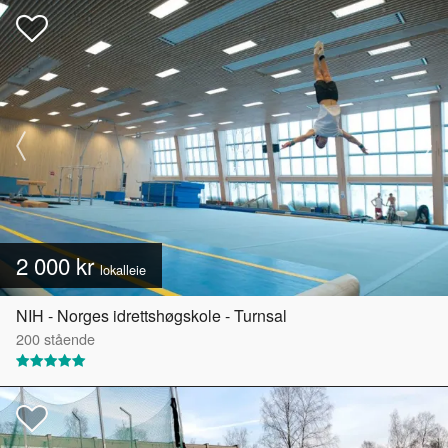
2 000 kr
lokalleie
NIH - Norges idrettshøgskole - Turnsal
200
stående