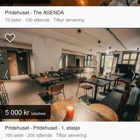
Pridehuset - The AGENDA
70
seter
·
100
stående
·
Tilbyr servering
5 000 kr
lokalleie
Pridehuset - Pridehuset - 1. etasje
100
seter
·
200
stående
·
Tilbyr servering