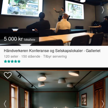
5 000 kr
lokalleie
Håndverkeren Konferanse og Selskapslokaler - Galleriet
120
seter
·
150
stående
·
Tilbyr servering