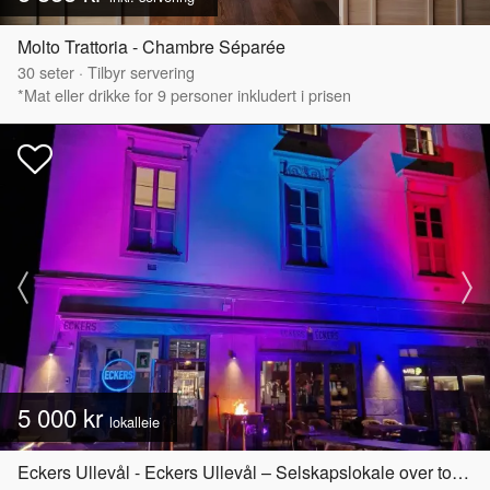
Molto Trattoria - Chambre Séparée
30
seter
·
Tilbyr servering
*Mat eller drikke for 9 personer inkludert i prisen
5 000 kr
lokalleie
Eckers Ullevål - Eckers Ullevål – Selskapslokale over to etasjer