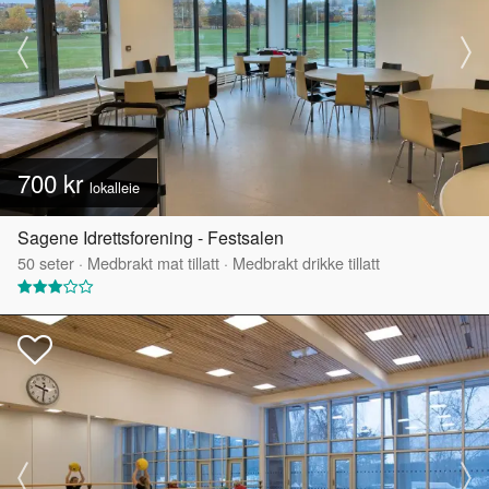
700 kr
lokalleie
Sagene Idrettsforening - Festsalen
50
seter
·
Medbrakt mat tillatt
·
Medbrakt drikke tillatt