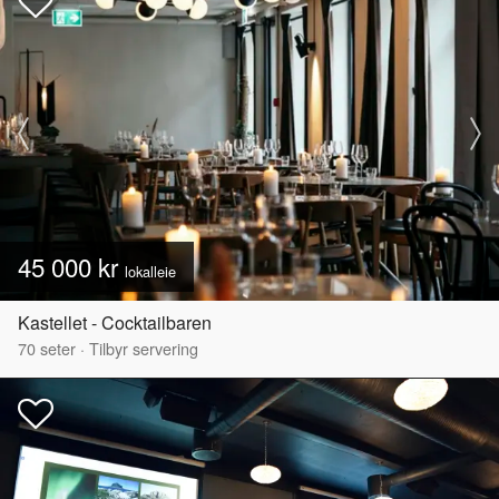
45 000 kr
lokalleie
Kastellet - Cocktailbaren
70
seter
·
Tilbyr servering