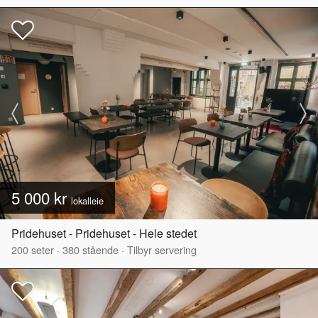
5 000 kr
lokalleie
Pridehuset - Pridehuset - Hele stedet
200
seter
·
380
stående
·
Tilbyr servering