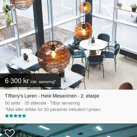
6 300 kr
inkl. servering*
Tiffany's Løren - Hele Mesaninen - 2. etasje
50
seter
·
35
stående
·
Tilbyr servering
*Mat eller drikke for 20 personer inkludert i prisen