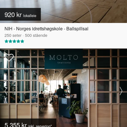
920 kr
lokalleie
NIH - Norges idrettshøgskole - Ballspillsal
250
seter
·
500
stående
5 355 kr
inkl. servering*