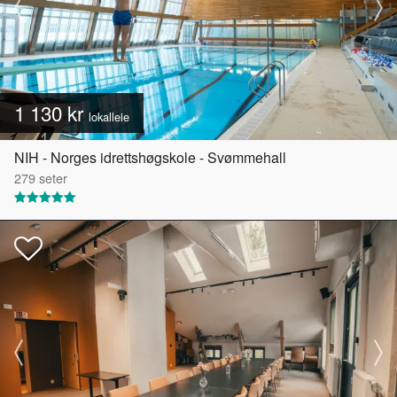
1 130 kr
lokalleie
NIH - Norges idrettshøgskole - Svømmehall
279
seter