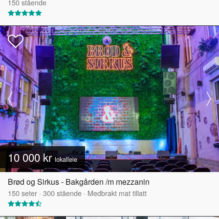
150
stående
10 000 kr
lokalleie
Brød og Sirkus - Bakgården /m mezzanin
150
seter
·
300
stående
·
Medbrakt mat tillatt