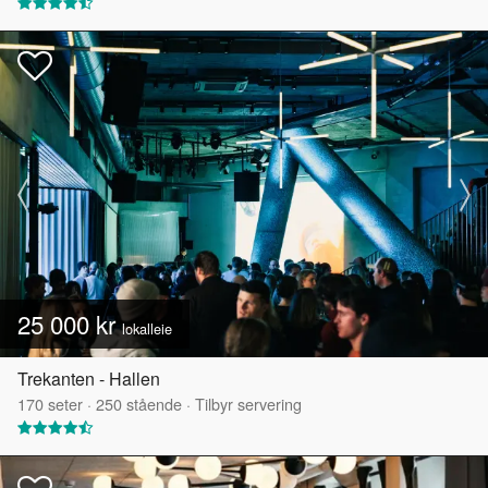
25 000 kr
lokalleie
Trekanten - Hallen
170
seter
·
250
stående
·
Tilbyr servering