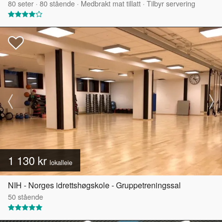
80
seter
·
80
stående
·
Medbrakt mat tillatt
·
Tilbyr servering
1 130 kr
lokalleie
NIH - Norges idrettshøgskole - Gruppetreningssal
50
stående