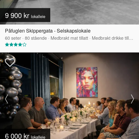
9 900 kr
lokalleie
Påfuglen Skippergata - Selskapslokale
60
seter
·
80
stående
·
Medbrakt mat tillatt
·
Medbrakt drikke tillatt
·
6 000 kr
lokalleie