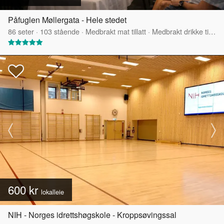
Påfuglen Møllergata - Hele stedet
86
seter
·
103
stående
·
Medbrakt mat tillatt
·
Medbrakt drikke tillatt
600 kr
lokalleie
NIH - Norges idrettshøgskole - Kroppsøvingssal