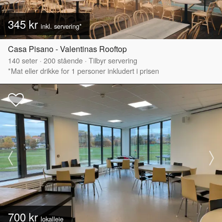
345 kr
inkl. servering*
Casa Pisano - Valentinas Rooftop
140
seter
·
200
stående
·
Tilbyr servering
*Mat eller drikke for 1 personer inkludert i prisen
700 kr
lokalleie