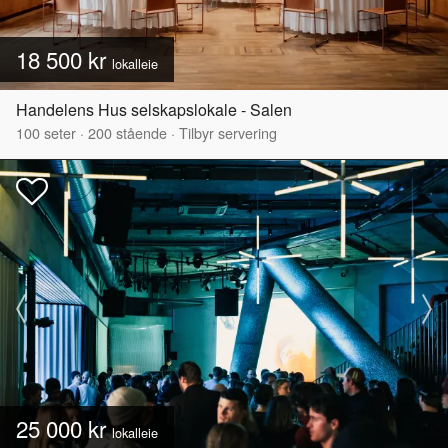
18 500 kr
lokalleie
Handelens Hus selskapslokale - Salen
100
seter
·
200
stående
·
Tilbyr servering
25 000 kr
lokalleie