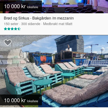
10 000 kr
lokalleie
Brød og Sirkus - Bakgården /m mezzanin
150
seter
·
300
stående
·
Medbrakt mat tillatt
10 000 kr
lokalleie