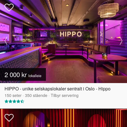
2 000 kr
lokalleie
HIPPO - unike selskapslokaler sentralt i Oslo - Hippo
150
seter
·
350
stående
·
Tilbyr servering