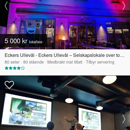
5 000 kr
lokalleie
Eckers Ullevål - Eckers Ullevål – Selskapslokale over to etasjer
80
seter
·
80
stående
·
Medbrakt mat tillatt
·
Tilbyr servering