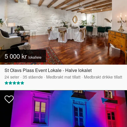
5 000 kr
lokalleie
St Olavs Plass Event Lokale - Halve lokalet
24
seter
·
35
stående
·
Medbrakt mat tillatt
·
Medbrakt drikke tillatt