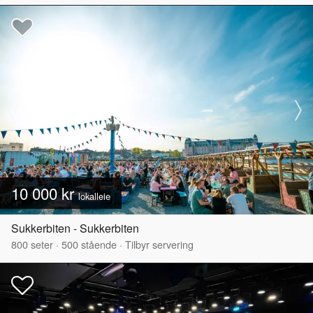
10 000 kr
lokalleie
Sukkerbiten - Sukkerbiten
800
seter
·
500
stående
·
Tilbyr servering