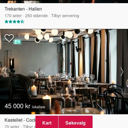
Trekanten - Hallen
170
seter
·
250
stående
·
Tilbyr servering
45 000 kr
lokalleie
Kastellet - Cocktailbaren
Kart
Søkevalg
70
seter
·
Tilbyr servering