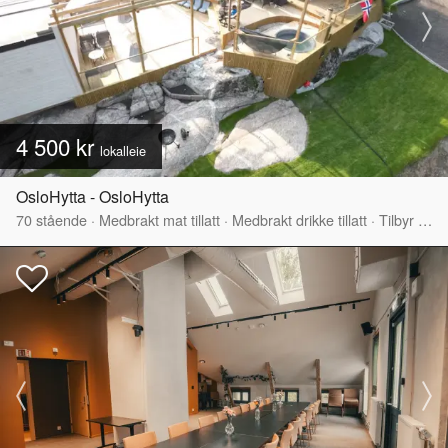
4 500 kr
lokalleie
OsloHytta - OsloHytta
70
stående
·
Medbrakt mat tillatt
·
Medbrakt drikke tillatt
·
Tilbyr servering