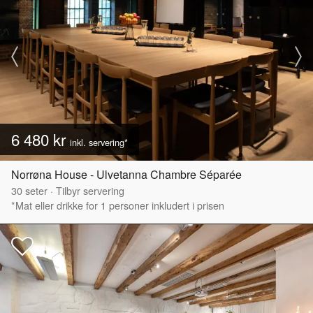
6 480 kr
inkl. servering*
Norrøna House - Ulvetanna Chambre Séparée
30
seter
·
Tilbyr servering
*Mat eller drikke for 1 personer inkludert i prisen