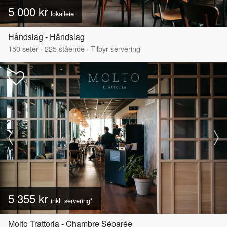
5 000 kr
lokalleie
Håndslag - Håndslag
150
seter
·
225
stående
·
Tilbyr servering
5 355 kr
inkl. servering*
Molto Trattoria - Chambre Séparée