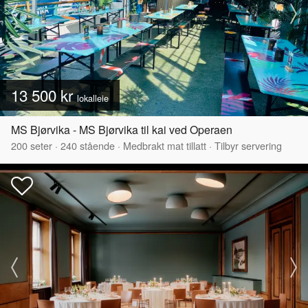
13 500 kr
lokalleie
MS Bjørvika - MS Bjørvika til kai ved Operaen
200
seter
·
240
stående
·
Medbrakt mat tillatt
·
Tilbyr servering