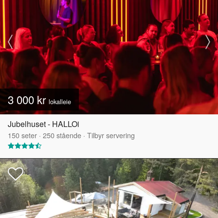
3 000 kr
lokalleie
Jubelhuset - HALLOi
150
seter
·
250
stående
·
Tilbyr servering