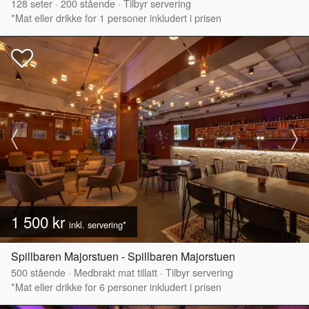
128
seter
·
200
stående
·
Tilbyr servering
*Mat eller drikke for 1 personer inkludert i prisen
1 500 kr
inkl. servering*
Spillbaren Majorstuen - Spillbaren Majorstuen
500
stående
·
Medbrakt mat tillatt
·
Tilbyr servering
*Mat eller drikke for 6 personer inkludert i prisen