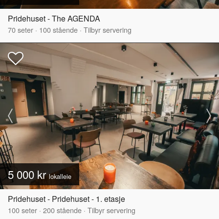
Pridehuset - The AGENDA
70
seter
·
100
stående
·
Tilbyr servering
5 000 kr
lokalleie
Pridehuset - Pridehuset - 1. etasje
100
seter
·
200
stående
·
Tilbyr servering