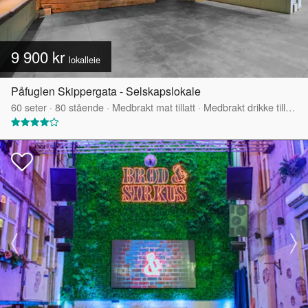
9 900 kr
lokalleie
Påfuglen Skippergata - Selskapslokale
60
seter
·
80
stående
·
Medbrakt mat tillatt
·
Medbrakt drikke tillatt
·