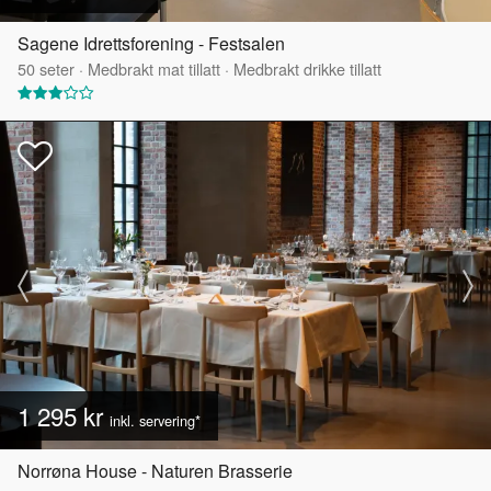
Sagene Idrettsforening - Festsalen
50
seter
·
Medbrakt mat tillatt
·
Medbrakt drikke tillatt
1 295 kr
inkl. servering*
Norrøna House - Naturen Brasserie