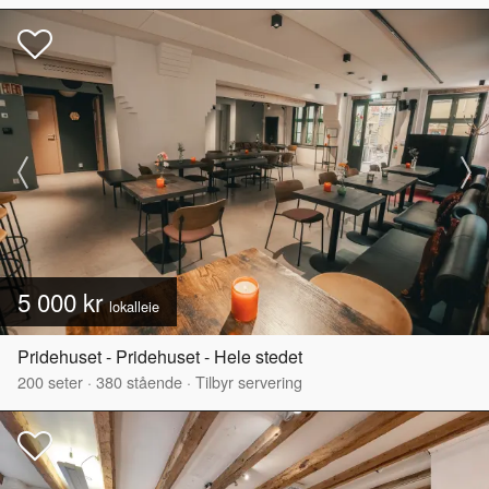
5 000 kr
lokalleie
Pridehuset - Pridehuset - Hele stedet
200
seter
·
380
stående
·
Tilbyr servering