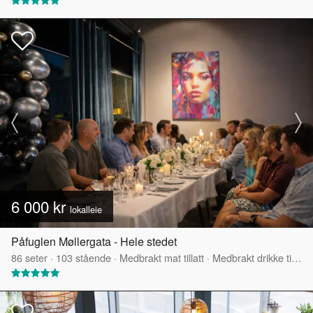
6 000 kr
lokalleie
Påfuglen Møllergata - Hele stedet
86
seter
·
103
stående
·
Medbrakt mat tillatt
·
Medbrakt drikke tillatt