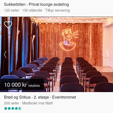
Sukkerbiten - Privat lounge avdeling
120
seter
·
150
stående
·
Tilbyr servering
10 000 kr
lokalleie
Brød og Sirkus - 2. etasje - Eventrommet
200
seter
·
Medbrakt mat tillatt