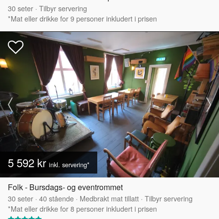
30
seter
·
Tilbyr servering
*Mat eller drikke for 9 personer inkludert i prisen
5 592 kr
inkl. servering*
Folk - Bursdags- og eventrommet
30
seter
·
40
stående
·
Medbrakt mat tillatt
·
Tilbyr servering
*Mat eller drikke for 8 personer inkludert i prisen