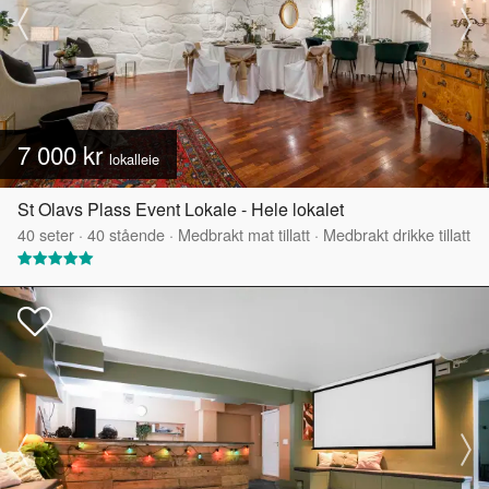
7 000 kr
lokalleie
St Olavs Plass Event Lokale - Hele lokalet
40
seter
·
40
stående
·
Medbrakt mat tillatt
·
Medbrakt drikke tillatt