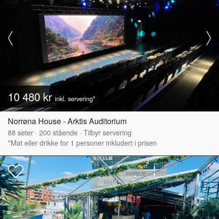
10 480 kr
inkl. servering*
Norrøna House - Arktis Auditorium
88
seter
·
200
stående
·
Tilbyr servering
*Mat eller drikke for 1 personer inkludert i prisen