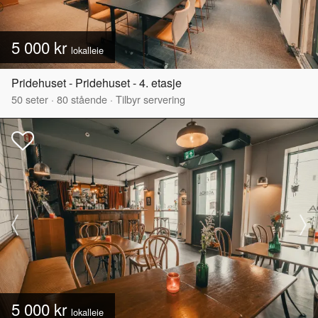
5 000 kr
lokalleie
Pridehuset - Pridehuset - 4. etasje
50
seter
·
80
stående
·
Tilbyr servering
5 000 kr
lokalleie