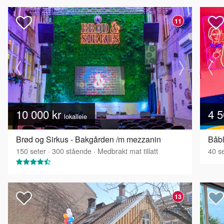
11
10 000 kr
4 5
lokalleie
Brød og Sirkus - Bakgården /m mezzanin
Båbl
150
seter
·
300
stående
·
Medbrakt mat tillatt
40
se
13