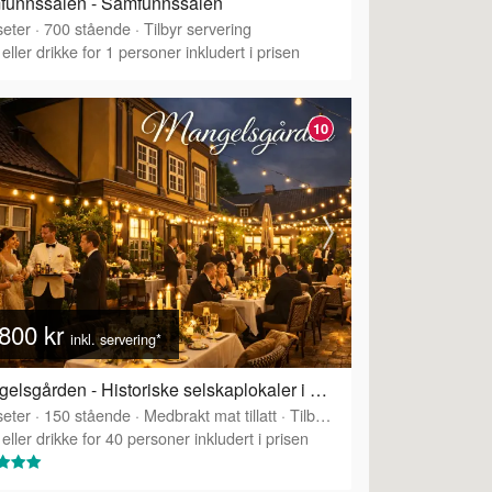
funnssalen - Samfunnssalen
eter
·
700
stående
·
Tilbyr servering
eller drikke for 1 personer inkludert i prisen
10
800 kr
inkl. servering*
Mangelsgården - Historiske selskaplokaler i Oslo sentrum
eter
·
Tilbyr servering
·
150
stående
·
Medbrakt mat tillatt
·
Tilbyr servering
eller drikke for 40 personer inkludert i prisen