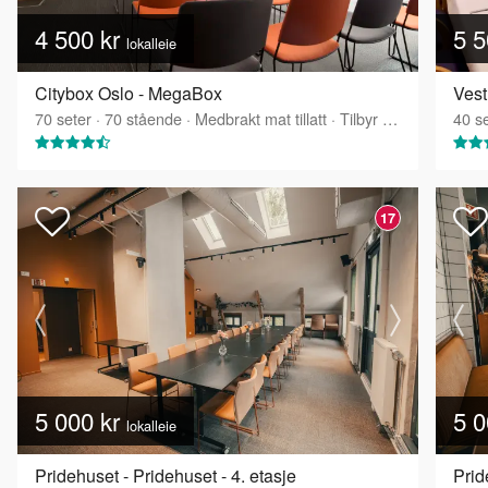
4 500 kr
5 5
lokalleie
Citybox Oslo - MegaBox
Vest
70
seter
·
70
stående
·
Medbrakt mat tillatt
·
Tilbyr servering
40
se
17
5 000 kr
5 0
lokalleie
Pridehuset - Pridehuset - 4. etasje
Pri