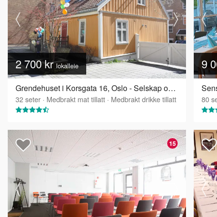
2 700 kr
9 0
lokalleie
Grendehuset i Korsgata 16, Oslo - Selskap og konferanselokale
Sens
32
seter
·
Medbrakt mat tillatt
·
Medbrakt drikke tillatt
80
se
15