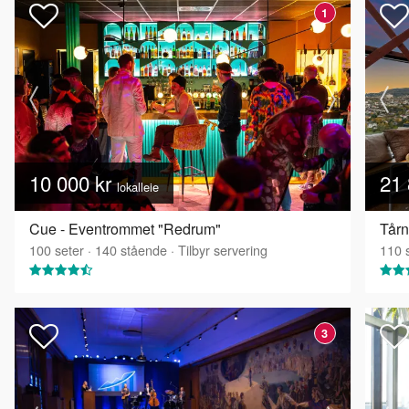
1
10 000 kr
21 
lokalleie
Cue - Eventrommet "Redrum"
Tårn
100
seter
·
140
stående
·
Tilbyr servering
110
s
3