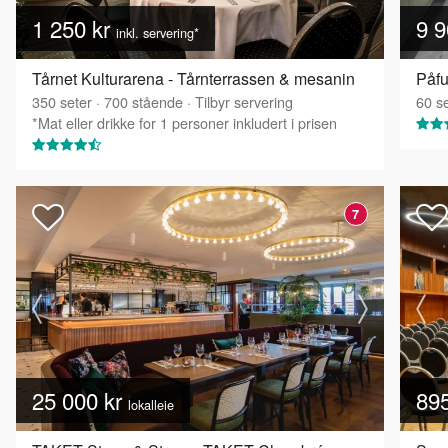
1 250 kr
9 9
inkl. servering*
Tårnet Kulturarena - Tårnterrassen & mesanin
Påfu
350
seter
·
700
stående
·
Tilbyr servering
60
se
*Mat eller drikke for 1 personer inkludert i prisen
7
25 000 kr
89
lokalleie