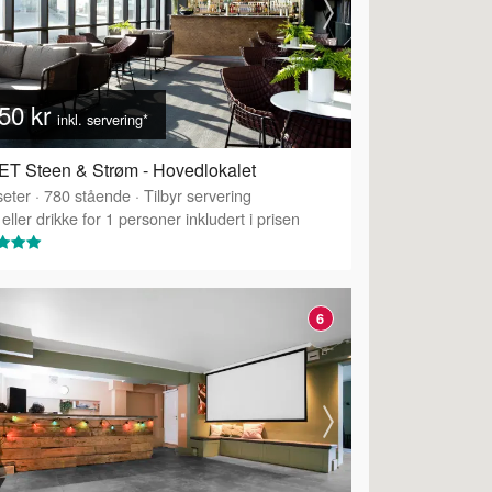
50 kr
inkl. servering*
T Steen & Strøm - Hovedlokalet
eter
·
780
stående
·
Tilbyr servering
eller drikke for 1 personer inkludert i prisen
6