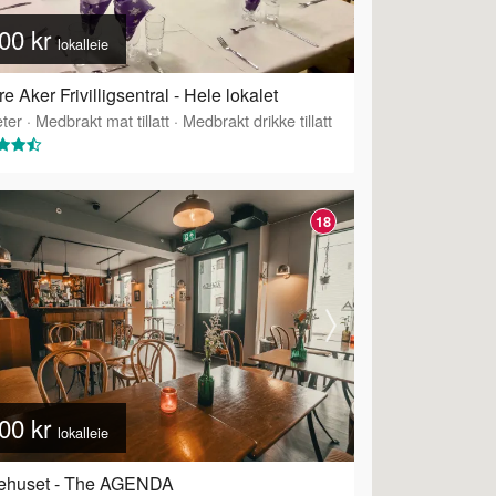
00 kr
lokalleie
re Aker Frivilligsentral - Hele lokalet
ter
·
Medbrakt mat tillatt
·
Medbrakt drikke tillatt
18
00 kr
lokalleie
dehuset - The AGENDA