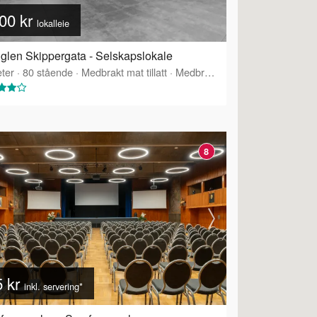
00 kr
lokalleie
glen Skippergata - Selskapslokale
ter
·
80
stående
·
Medbrakt mat tillatt
·
Medbrakt drikke tillatt
·
Tilbyr s
8
5 kr
inkl. servering*