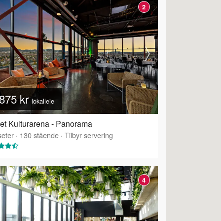
2
875 kr
lokalleie
et Kulturarena - Panorama
eter
·
130
stående
·
Tilbyr servering
4