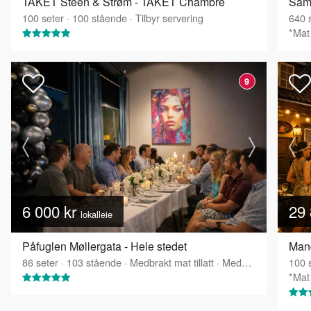
TAKET Steen & Strøm - TAKET Chambré
Sam
100
seter
·
100
stående
·
Tilbyr servering
640
s
*Mat 
9
6 000 kr
29 
lokalleie
Påfuglen Møllergata - Hele stedet
86
seter
·
103
stående
·
Medbrakt mat tillatt
·
Medbrakt drikke tillatt
100
s
*Mat 