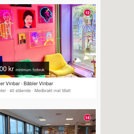
12
00 kr
minimum forbruk
er Vinbar - Båbler Vinbar
ter
·
40
stående
·
Medbrakt mat tillatt
14