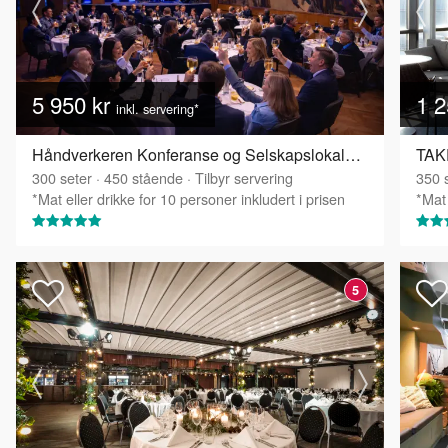
5 950 kr
1 2
inkl. servering*
Håndverkeren Konferanse og Selskapslokaler - Festsalen
TAKE
300
seter
·
450
stående
·
Tilbyr servering
350
s
*Mat eller drikke for 10 personer inkludert i prisen
*Mat 
5