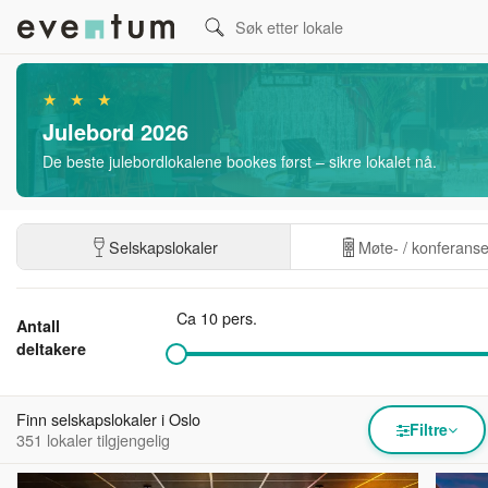
★ ★ ★
Julebord 2026
De beste julebordlokalene bookes først – sikre lokalet nå.
Selskapslokaler
Møte- / konferans
Ca 10 pers.
Antall
deltakere
Finn selskapslokaler i Oslo
Filtre
351 lokaler tilgjengelig