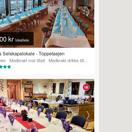
00 kr
lokalleie
 Selskapslokale - Toppetasjen
ter
·
Medbrakt mat tillatt
·
Medbrakt drikke tillatt
·
Tilbyr servering
16