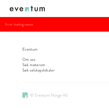
Error loading venue.
Eventum
Om oss
Søk møterom
Søk selskapslokaler
© Eventum Norge AS