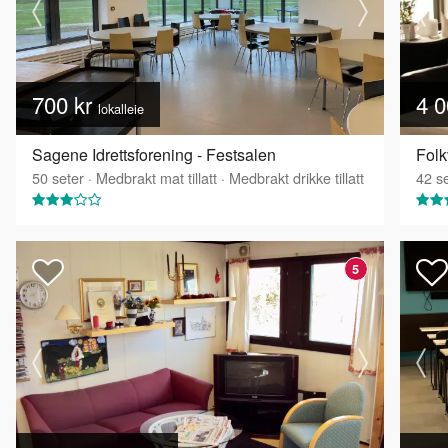
700 kr
4 0
lokalleie
Sagene Idrettsforening - Festsalen
Fol
50
seter
·
Medbrakt mat tillatt
·
Medbrakt drikke tillatt
42
se
5