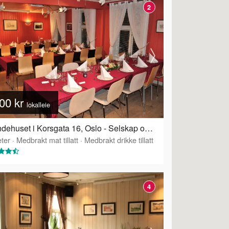
2
00 kr
lokalleie
Grendehuset i Korsgata 16, Oslo - Selskap og konferanselokale
ter
·
Tilbyr servering
·
Medbrakt mat tillatt
·
Medbrakt drikke tillatt
4