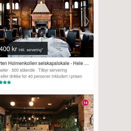
400 kr
inkl. servering*
Sporten Holmenkollen selskapslokale - Hele Sporten
eter
·
500
stående
·
Tilbyr servering
eller drikke for 40 personer inkludert i prisen
14