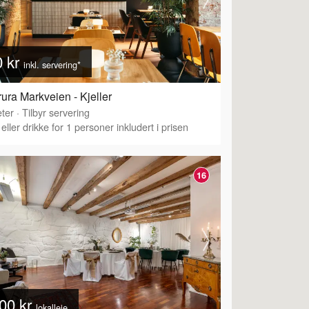
0 kr
inkl. servering*
ura Markveien - Kjeller
ter
·
Tilbyr servering
eller drikke for 1 personer inkludert i prisen
16
00 kr
lokalleie