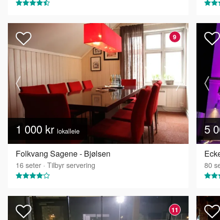
9
1 000 kr
5 0
lokalleie
Folkvang Sagene - Bjølsen
16
seter
·
Tilbyr servering
80
se
11