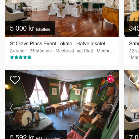
5 000 kr
34
lokalleie
St Olavs Plass Event Lokale - Halve lokalet
Sabr
24
seter
·
35
stående
·
Medbrakt mat tillatt
·
Medbrakt drikke tillatt
32
se
*Mat 
15
5 592 kr
7 0
inkl. servering*