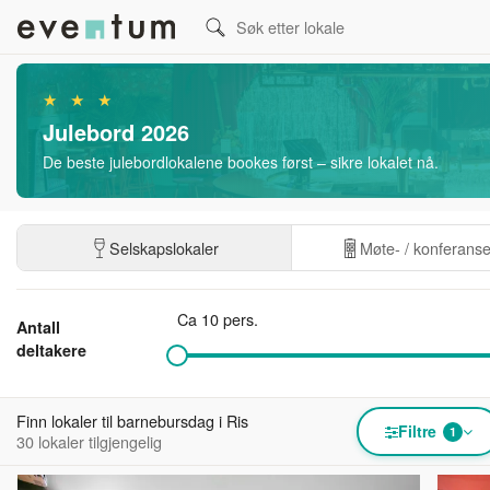
★ ★ ★
Julebord 2026
De beste julebordlokalene bookes først – sikre lokalet nå.
Selskapslokaler
Møte- / konferans
Ca 10 pers.
Antall
deltakere
Finn lokaler til barnebursdag i Ris
Filtre
1
30 lokaler tilgjengelig