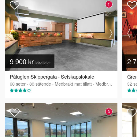
1
9 900 kr
2 7
lokalleie
Påfuglen Skippergata - Selskapslokale
60
seter
·
80
stående
·
Medbrakt mat tillatt
·
Medbrakt drikke tillatt
32
se
3