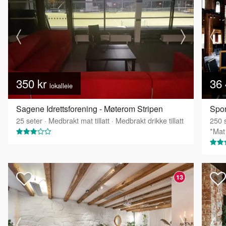
350 kr
36 
lokalleie
Sagene Idrettsforening - Møterom Stripen
25
seter
·
Medbrakt mat tillatt
·
Medbrakt drikke tillatt
250
s
*Mat 
13