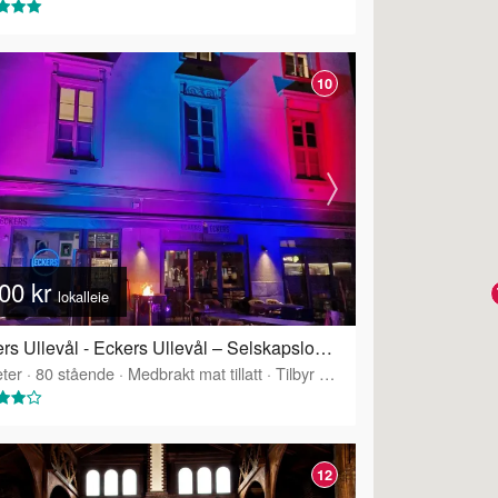
10
00 kr
lokalleie
Eckers Ullevål - Eckers Ullevål – Selskapslokale over to etasjer
ter
·
80
stående
·
Medbrakt mat tillatt
·
Tilbyr servering
12