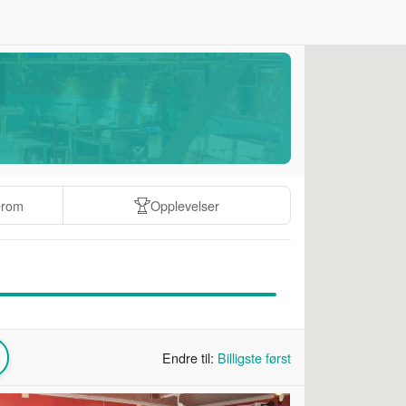
erom
Opplevelser
Endre til:
Billigste først