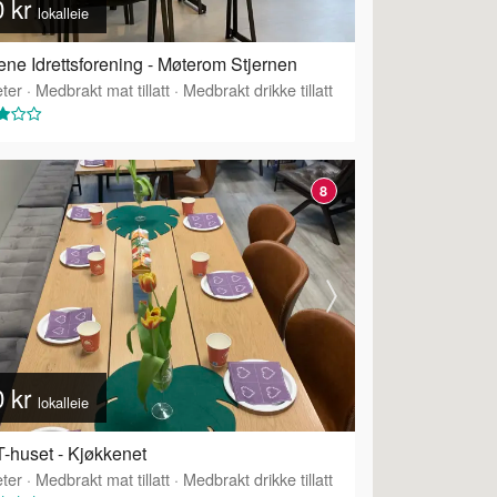
0 kr
lokalleie
ne Idrettsforening - Møterom Stjernen
ter
·
Medbrakt mat tillatt
·
Medbrakt drikke tillatt
8
0 kr
lokalleie
-huset - Kjøkkenet
ter
·
Tilbyr servering
·
Medbrakt mat tillatt
·
Medbrakt drikke tillatt