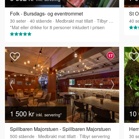
Folk - Bursdags- og eventrommet
St O
30
seter
·
40
stående
·
Medbrakt mat tillatt
·
Tilbyr servering
40
se
*Mat eller drikke for 8 personer inkludert i prisen
17
1 500 kr
10 
inkl. servering*
Spillbaren Majorstuen - Spillbaren Majorstuen
Herr
500
stående
·
Medbrakt mat tillatt
·
Tilbyr servering
30
se