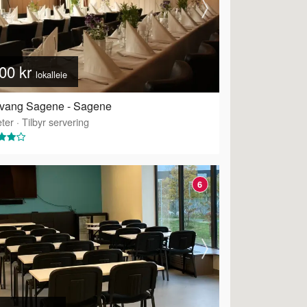
00 kr
lokalleie
kvang Sagene - Sagene
ter
·
Tilbyr servering
6