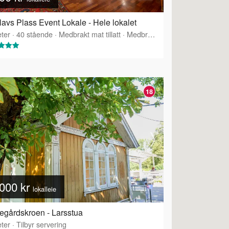
lavs Plass Event Lokale - Hele lokalet
ter
·
40
stående
·
Medbrakt mat tillatt
·
Medbrakt drikke tillatt
18
000 kr
lokalleie
egårdskroen - Larsstua
ter
·
Tilbyr servering