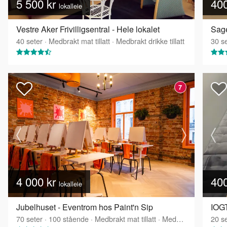
5 500 kr
40
lokalleie
Vestre Aker Frivilligsentral - Hele lokalet
Sage
40
seter
·
Medbrakt mat tillatt
·
Medbrakt drikke tillatt
30
se
7
4 000 kr
40
lokalleie
Jubelhuset - Eventrom hos Paint'n Sip
IOGT
70
seter
·
100
stående
·
Medbrakt mat tillatt
·
Medbrakt drikke tillatt
20
se