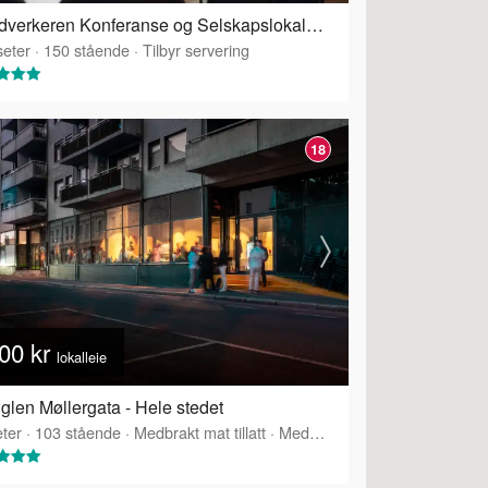
Håndverkeren Konferanse og Selskapslokaler - Galleriet
eter
·
150
stående
·
Tilbyr servering
18
00 kr
lokalleie
glen Møllergata - Hele stedet
ter
·
103
stående
·
Medbrakt mat tillatt
·
Medbrakt drikke tillatt
·
Tilbyr 