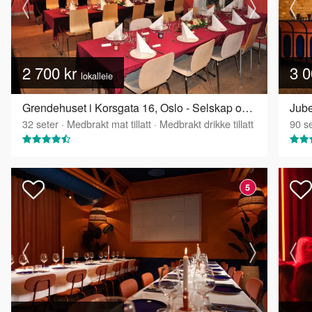
2 700 kr
3 0
lokalleie
Grendehuset i Korsgata 16, Oslo - Selskap og konferanselokale
Jube
32
seter
·
Medbrakt mat tillatt
·
Medbrakt drikke tillatt
90
se
5