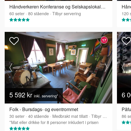
Håndverkeren Konferanse og Selskapslokaler - Industrisalen
60
seter
·
80
stående
·
Tilbyr servering
120
s
17
5 592 kr
6 0
inkl. servering*
Folk - Bursdags- og eventrommet
Påfu
30
seter
·
40
stående
·
Medbrakt mat tillatt
·
Tilbyr servering
86
se
*Mat eller drikke for 8 personer inkludert i prisen