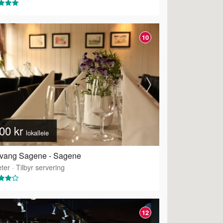
10
00 kr
lokalleie
kvang Sagene - Sagene
ter
·
Tilbyr servering
·
Tilbyr servering
12