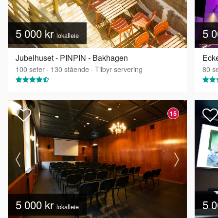
5 000 kr
5 0
lokalleie
Jubelhuset - PINPIN - Bakhagen
100
seter
·
130
stående
·
Tilbyr servering
80
se
15
5 000 kr
5 0
lokalleie