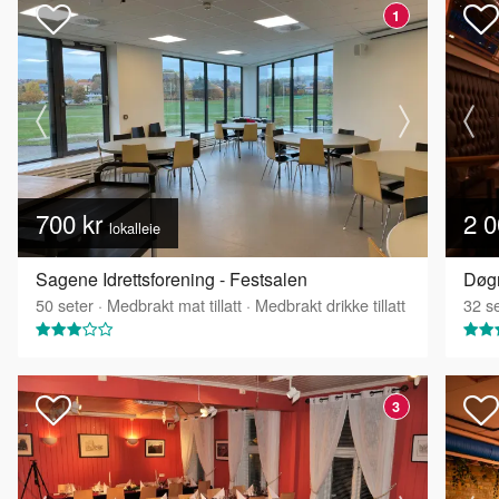
1
700 kr
2 0
lokalleie
Sagene Idrettsforening - Festsalen
Døgn
50
seter
·
Medbrakt mat tillatt
·
Medbrakt drikke tillatt
32
se
3