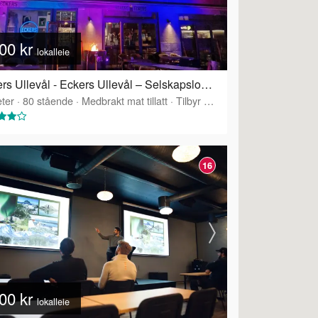
00 kr
lokalleie
Eckers Ullevål - Eckers Ullevål – Selskapslokale over to etasjer
ter
·
80
stående
·
Medbrakt mat tillatt
·
Tilbyr servering
16
00 kr
lokalleie