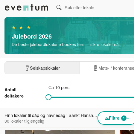
★ ★ ★
Julebord 2026
De beste julebordlokalene bookes først – sikre lokalet nå.
Selskapslokaler
Møte- / konferans
Ca 10 pers.
Antall
deltakere
Finn lokaler til dåp og navnedag i Sankt Hanshaugen
Filtre
1
30 lokaler tilgjengelig