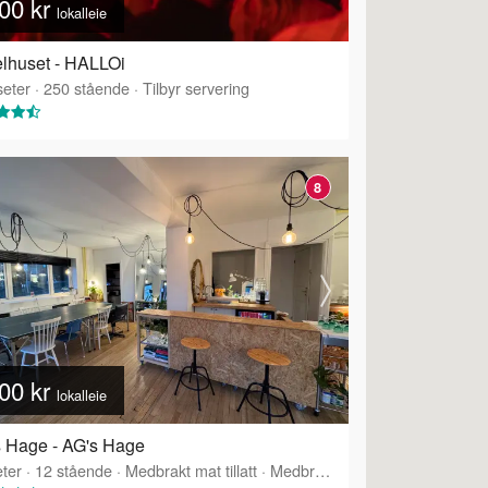
00 kr
lokalleie
lhuset - HALLOi
eter
·
250
stående
·
Tilbyr servering
8
00 kr
lokalleie
 Hage - AG's Hage
ter
·
12
stående
·
Medbrakt mat tillatt
·
Medbrakt drikke tillatt