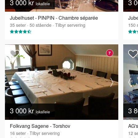
3 000 kr
3 0
lokalleie
Jubelhuset - PINPIN - Chambre séparée
Jube
35
seter
·
50
stående
·
Tilbyr servering
150
s
7
3 000 kr
3 8
lokalleie
Folkvang Sagene - Torshov
AG's
16
seter
·
Tilbyr servering
12
se