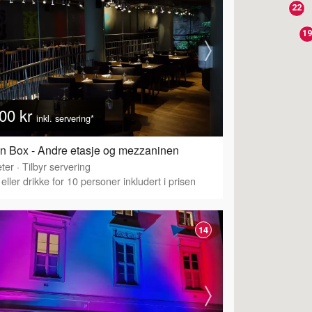
22
12
19
00 kr
inkl. servering*
n Box - Andre etasje og mezzaninen
ter
·
Tilbyr servering
eller drikke for 10 personer inkludert i prisen
14