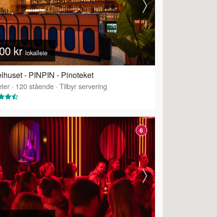
00 kr
lokalleie
lhuset - PINPIN - Pinoteket
ter
·
120
stående
·
Tilbyr servering
6