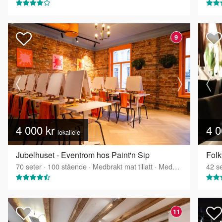
9
4 000 kr
4 0
lokalleie
Jubelhuset - Eventrom hos Paint'n Sip
Fol
70
seter
·
100
stående
·
Medbrakt mat tillatt
·
Medbrakt drikke tillatt
42
se
11