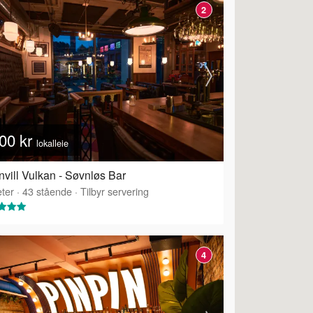
2
00 kr
lokalleie
vill Vulkan - Søvnløs Bar
ter
·
43
stående
·
Tilbyr servering
4