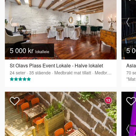
5 000 kr
5 0
lokalleie
St Olavs Plass Event Lokale - Halve lokalet
Asia
24
seter
·
35
stående
·
Medbrakt mat tillatt
·
Medbrakt drikke tillatt
70
se
*Mat 
13