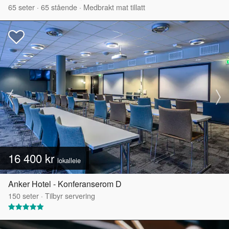
65
seter
·
65
stående
·
Medbrakt mat tillatt
16 400 kr
lokalleie
Anker Hotel - Konferanserom D
150
seter
·
Tilbyr servering