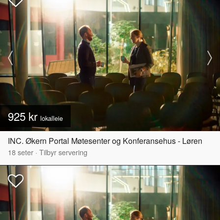
925 kr
lokalleie
INC. Økern Portal Møtesenter og Konferansehus - Løren
18
seter
·
Tilbyr servering