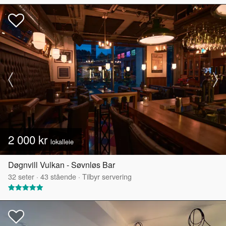
2 000 kr
lokalleie
Døgnvill Vulkan - Søvnløs Bar
32
seter
·
43
stående
·
Tilbyr servering