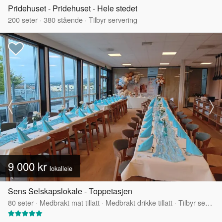
Pridehuset - Pridehuset - Hele stedet
200
seter
·
380
stående
·
Tilbyr servering
9 000 kr
lokalleie
Sens Selskapslokale - Toppetasjen
80
seter
·
Medbrakt mat tillatt
·
Medbrakt drikke tillatt
·
Tilbyr servering