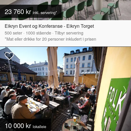
23 760 kr
inkl. servering*
Eikryn Event og Konferanse - Eikryn Torget
500
seter
·
1000
stående
·
Tilbyr servering
*Mat eller drikke for 20 personer inkludert i prisen
10 000 kr
lokalleie