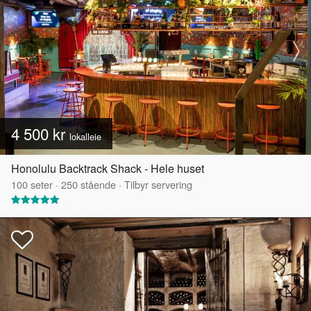
4 500 kr
lokalleie
Honolulu Backtrack Shack - Hele huset
100
seter
·
250
stående
·
Tilbyr servering