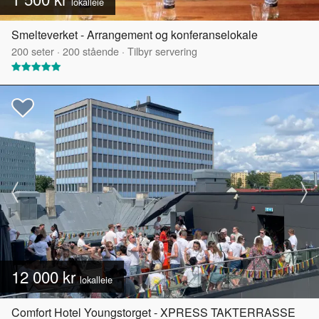
lokalleie
Smelteverket - Arrangement og konferanselokale
200
seter
·
200
stående
·
Tilbyr servering
12 000 kr
lokalleie
Comfort Hotel Youngstorget - XPRESS TAKTERRASSE