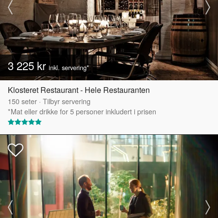
3 225 kr
inkl. servering*
Klosteret Restaurant - Hele Restauranten
150
seter
·
Tilbyr servering
*Mat eller drikke for 5 personer inkludert i prisen