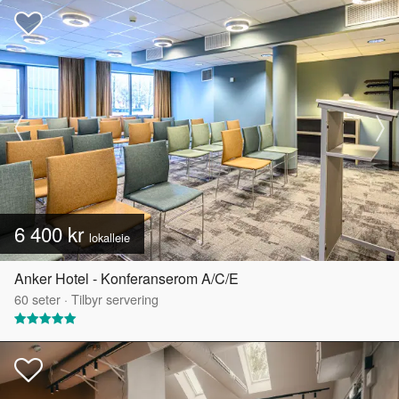
6 400 kr
lokalleie
Anker Hotel - Konferanserom A/C/E
60
seter
·
Tilbyr servering