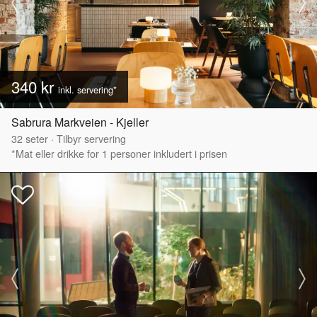
340 kr
inkl. servering*
Sabrura Markveien - Kjeller
32
seter
·
Tilbyr servering
*Mat eller drikke for 1 personer inkludert i prisen