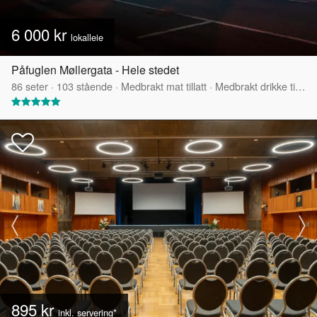
6 000 kr
lokalleie
Påfuglen Møllergata - Hele stedet
86
seter
·
103
stående
·
Medbrakt mat tillatt
·
Medbrakt drikke tillatt
895 kr
inkl. servering*