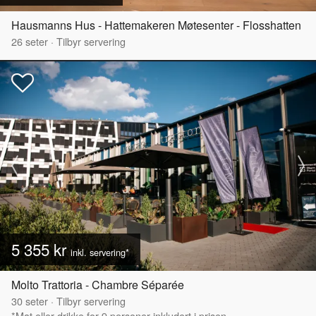
Hausmanns Hus - Hattemakeren Møtesenter - Flosshatten
26
seter
·
Tilbyr servering
5 355 kr
inkl. servering*
Molto Trattoria - Chambre Séparée
30
seter
·
Tilbyr servering
*Mat eller drikke for 9 personer inkludert i prisen