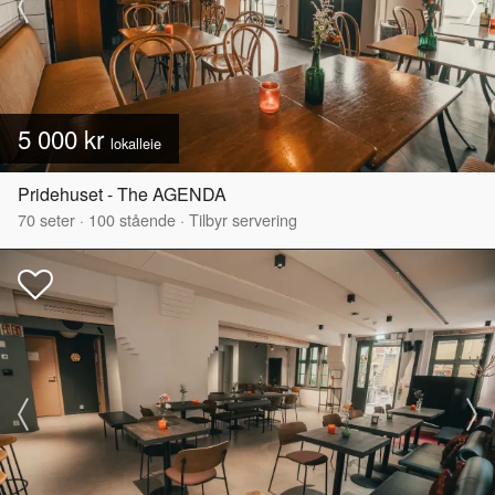
5 000 kr
lokalleie
Pridehuset - The AGENDA
70
seter
·
100
stående
·
Tilbyr servering