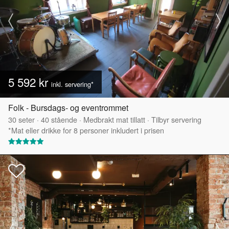
5 592 kr
inkl. servering*
Folk - Bursdags- og eventrommet
30
seter
·
40
stående
·
Medbrakt mat tillatt
·
Tilbyr servering
*Mat eller drikke for 8 personer inkludert i prisen