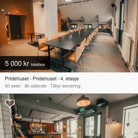
5 000 kr
lokalleie
Pridehuset - Pridehuset - 4. etasje
50
seter
·
80
stående
·
Tilbyr servering