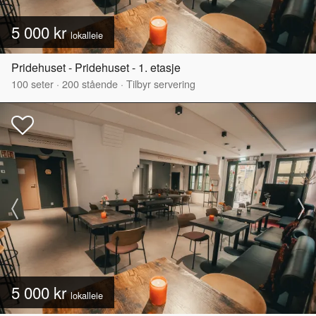
5 000 kr
lokalleie
Pridehuset - Pridehuset - 1. etasje
100
seter
·
200
stående
·
Tilbyr servering
5 000 kr
lokalleie