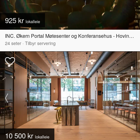
925 kr
lokalleie
INC. Økern Portal Møtesenter og Konferansehus - Hovinbyen
24
seter
·
Tilbyr servering
10 500 kr
lokalleie