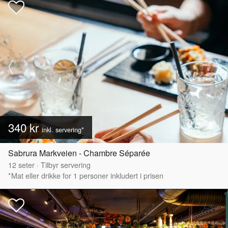
340 kr
inkl. servering*
Sabrura Markveien - Chambre Séparée
12
seter
·
Tilbyr servering
*Mat eller drikke for 1 personer inkludert i prisen