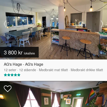
3 800 kr
lokalleie
AG's Hage - AG's Hage
12
seter
·
12
stående
·
Medbrakt mat tillatt
·
Medbrakt drikke tillatt