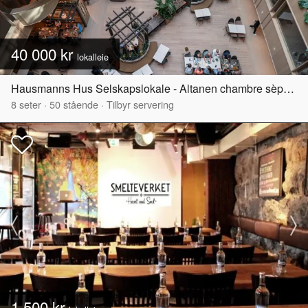
40 000 kr
lokalleie
Hausmanns Hus Selskapslokale - Altanen chambre sèparèe
8
seter
·
50
stående
·
Tilbyr servering
1 500 kr