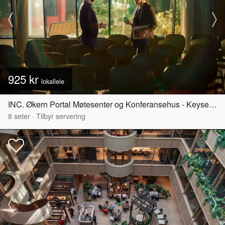
925 kr
lokalleie
INC. Økern Portal Møtesenter og Konferansehus - Keyserløkka
8
seter
·
Tilbyr servering