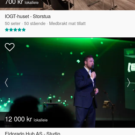
700 kr
lokalleie
IOGT-huset - Storstua
50
seter
·
50
stående
·
Medbrakt mat tillatt
12 000 kr
lokalleie
Eldorado Hub AS - Studio