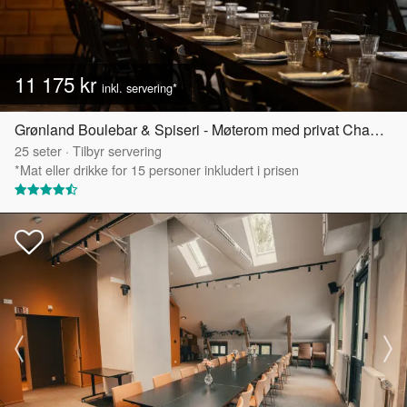
11 175 kr
inkl. servering*
Grønland Boulebar & Spiseri - Møterom med privat Chambre Séparée
25
seter
·
Tilbyr servering
*Mat eller drikke for 15 personer inkludert i prisen