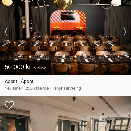
50 000 kr
lokalleie
Åpent - Åpent
140
seter
·
250
stående
·
Tilbyr servering