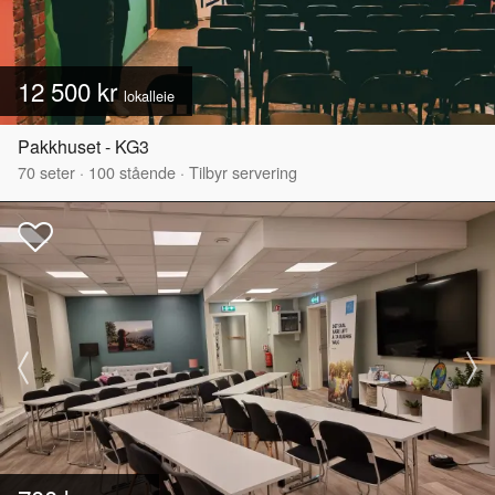
12 500 kr
lokalleie
Pakkhuset - KG3
70
seter
·
100
stående
·
Tilbyr servering