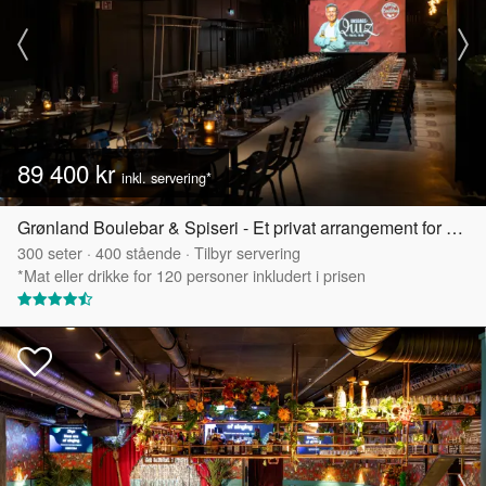
89 400 kr
inkl. servering*
Grønland Boulebar & Spiseri - Et privat arrangement for stor gruppe!
300
seter
·
400
stående
·
Tilbyr servering
*Mat eller drikke for 120 personer inkludert i prisen