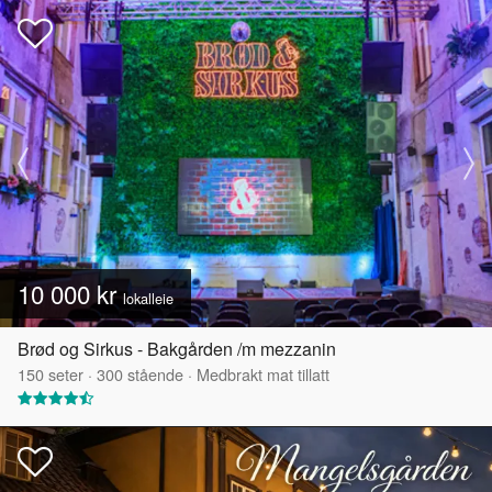
10 000 kr
lokalleie
Brød og Sirkus - Bakgården /m mezzanin
150
seter
·
300
stående
·
Medbrakt mat tillatt