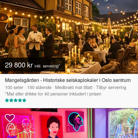
29 800 kr
inkl. servering*
Mangelsgården - Historiske selskaplokaler i Oslo sentrum
100
seter
·
150
stående
·
Medbrakt mat tillatt
·
Tilbyr servering
*Mat eller drikke for 40 personer inkludert i prisen