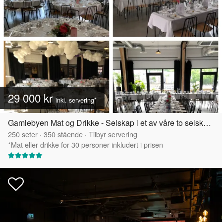
29 000 kr
inkl. servering*
Gamlebyen Mat og Drikke - Selskap i et av våre to selskapslokaler
250
seter
·
350
stående
·
Tilbyr servering
*Mat eller drikke for 30 personer inkludert i prisen