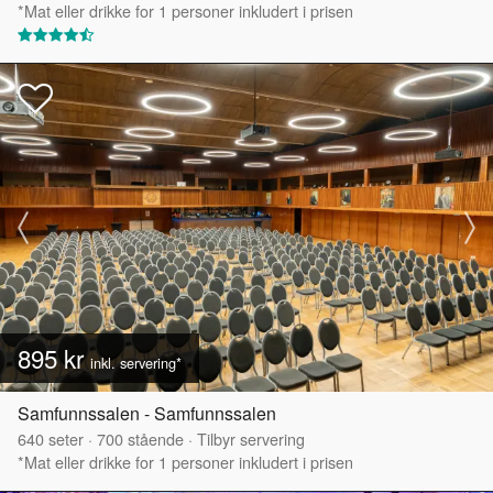
*Mat eller drikke for 1 personer inkludert i prisen
895 kr
inkl. servering*
Samfunnssalen - Samfunnssalen
640
seter
·
700
stående
·
Tilbyr servering
*Mat eller drikke for 1 personer inkludert i prisen