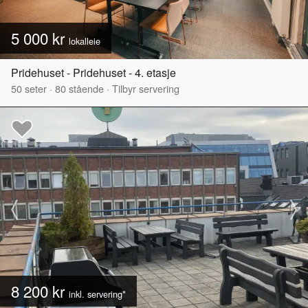
5 000 kr
lokalleie
Pridehuset - Pridehuset - 4. etasje
50
seter
·
80
stående
·
Tilbyr servering
8 200 kr
inkl. servering*