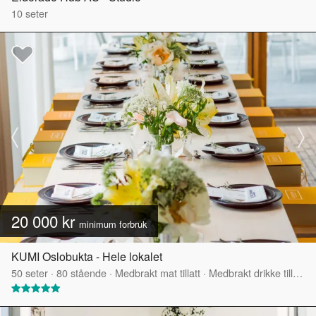
10
seter
20 000 kr
minimum forbruk
KUMI Oslobukta - Hele lokalet
50
seter
·
80
stående
·
Medbrakt mat tillatt
·
Medbrakt drikke tillatt
·