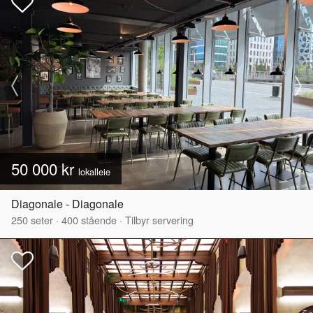
50 000 kr
lokalleie
Diagonale - Diagonale
250
seter
·
400
stående
·
Tilbyr servering