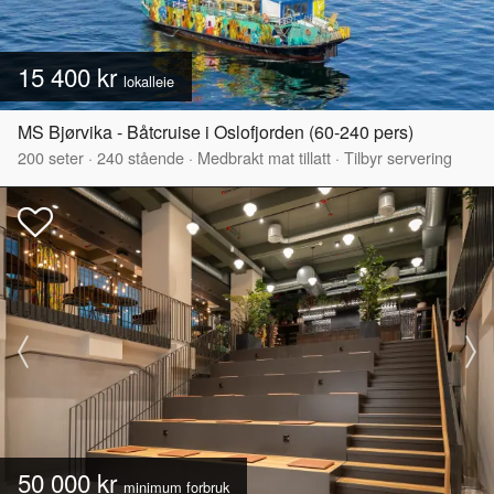
15 400 kr
lokalleie
MS Bjørvika - Båtcruise i Oslofjorden (60-240 pers)
200
seter
·
240
stående
·
Medbrakt mat tillatt
·
Tilbyr servering
50 000 kr
minimum forbruk