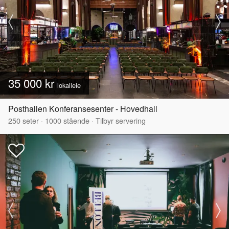
35 000 kr
lokalleie
Posthallen Konferansesenter - Hovedhall
250
seter
·
1000
stående
·
Tilbyr servering