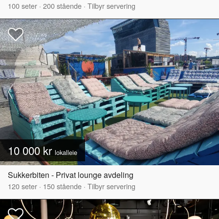
100
seter
·
200
stående
·
Tilbyr servering
10 000 kr
lokalleie
Sukkerbiten - Privat lounge avdeling
120
seter
·
150
stående
·
Tilbyr servering