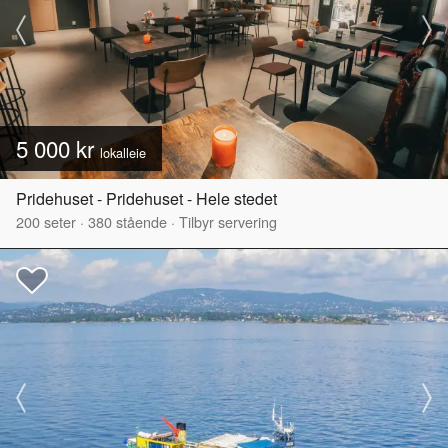
5 000 kr
lokalleie
Pridehuset - Pridehuset - Hele stedet
200
seter
·
380
stående
·
Tilbyr servering