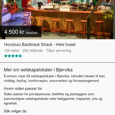
4 500 kr
lokalleie
Honolulu Backtrack Shack - Hele huset
100
seter
·
250
stående
·
Tilbyr servering
Mer om selskapslokaler i Bjørvika
Eventum viser 29 selskapslokaler i Bjørvika, inkludert lokaler til fest,
middag, bryllup, konfirmasjon, sommerfest og firmaarrangement.
Hvem siden passer for
Siden passer for privatpersoner, bedrifter og planleggere som
sammenligner selskapslokaler etter beliggenhet, kapasitet, pris og
egnethet.
Slik velger du