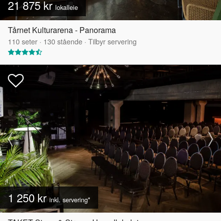
21 875 kr
lokalleie
Tårnet Kulturarena - Panorama
110
seter
·
130
stående
·
Tilbyr servering
1 250 kr
inkl. servering*