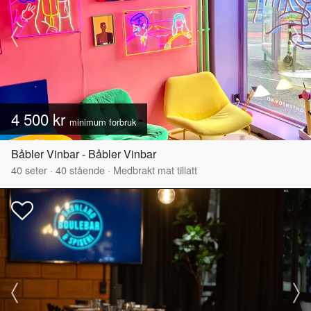
4 500 kr
minimum forbruk
Båbler Vinbar - Båbler Vinbar
40
seter
·
40
stående
·
Medbrakt mat tillatt