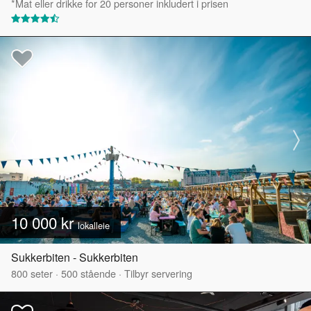
*Mat eller drikke for 20 personer inkludert i prisen
10 000 kr
lokalleie
Sukkerbiten - Sukkerbiten
800
seter
·
500
stående
·
Tilbyr servering