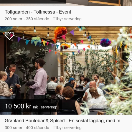
Tollgaarden - Tollmessa - Event
200
seter
·
350
stående
·
Tilbyr servering
10 500 kr
inkl. servering*
Grønland Boulebar & Spiseri - En sosial fagdag, med møtepakke!
300
seter
·
400
stående
·
Tilbyr servering