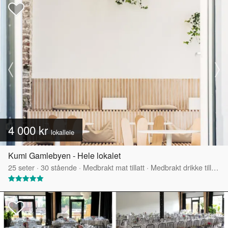
4 000 kr
lokalleie
Kumi Gamlebyen - Hele lokalet
25
seter
·
30
stående
·
Medbrakt mat tillatt
·
Medbrakt drikke tillatt
·