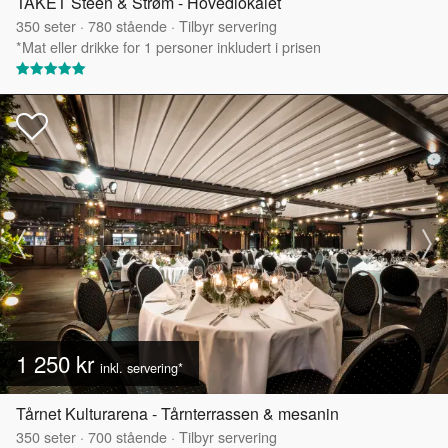
TAKET Steen & Strøm - Hovedlokalet
350
seter
·
780
stående
·
Tilbyr servering
*Mat eller drikke for 1 personer inkludert i prisen
1 250 kr
inkl. servering*
Tårnet Kulturarena - Tårnterrassen & mesanin
350
seter
·
700
stående
·
Tilbyr servering