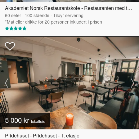
Akademiet Norsk Restaurantskole - Restauranten med takterrasse
60
seter
·
100
stående
·
Tilbyr servering
*Mat eller drikke for 20 personer inkludert i prisen
5 000 kr
lokalleie
Pridehuset - Pridehuset - 1. etasje