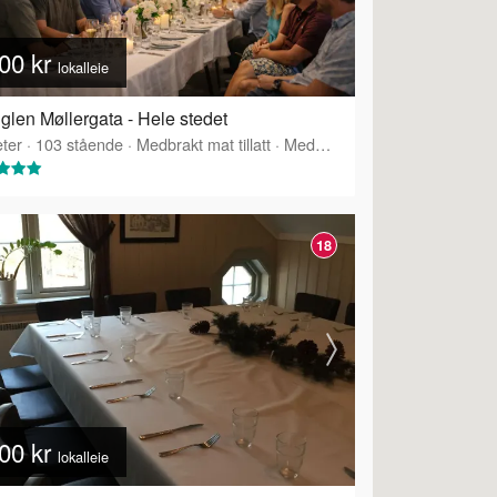
00 kr
lokalleie
glen Møllergata - Hele stedet
ter
·
103
stående
·
Medbrakt mat tillatt
·
Medbrakt drikke tillatt
·
Tilbyr 
18
00 kr
lokalleie