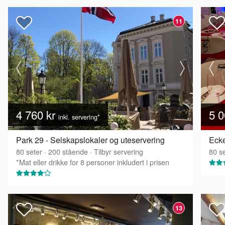
11
4 760 kr
5 0
inkl. servering*
Park 29 - Selskapslokaler og uteservering
80
seter
·
200
stående
·
Tilbyr servering
80
se
*Mat eller drikke for 8 personer inkludert i prisen
13