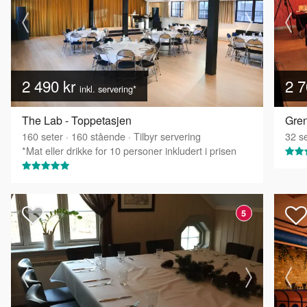
2 490 kr
2 7
inkl. servering*
The Lab - Toppetasjen
160
seter
·
160
stående
·
Tilbyr servering
32
se
*Mat eller drikke for 10 personer inkludert i prisen
5