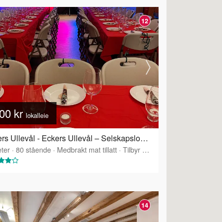
12
00 kr
lokalleie
Eckers Ullevål - Eckers Ullevål – Selskapslokale over to etasjer
ter
·
80
stående
·
Medbrakt mat tillatt
·
Tilbyr servering
14