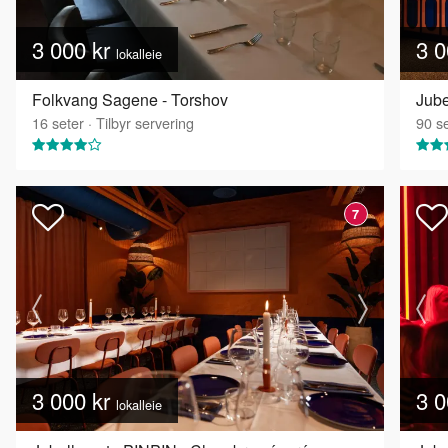
3 000 kr
3 0
lokalleie
Folkvang Sagene - Torshov
Jube
16
seter
·
Tilbyr servering
90
se
7
3 000 kr
3 0
lokalleie