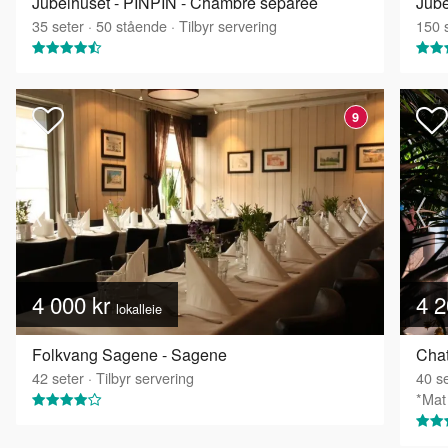
Jubelhuset - PINPIN - Chambre séparée
Jube
35
seter
·
50
stående
·
Tilbyr servering
150
s
9
4 000 kr
4 2
lokalleie
Folkvang Sagene - Sagene
Cha
42
seter
·
Tilbyr servering
40
se
*Mat 