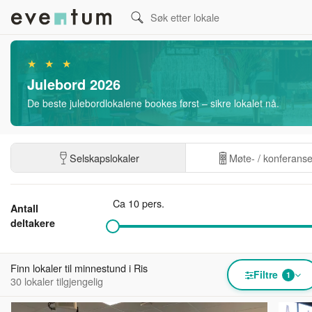
★ ★ ★
Julebord 2026
De beste julebordlokalene bookes først – sikre lokalet nå.
Selskapslokaler
Møte- / konferans
Ca 10 pers.
Antall
deltakere
Finn lokaler til minnestund i Ris
Filtre
1
30 lokaler tilgjengelig