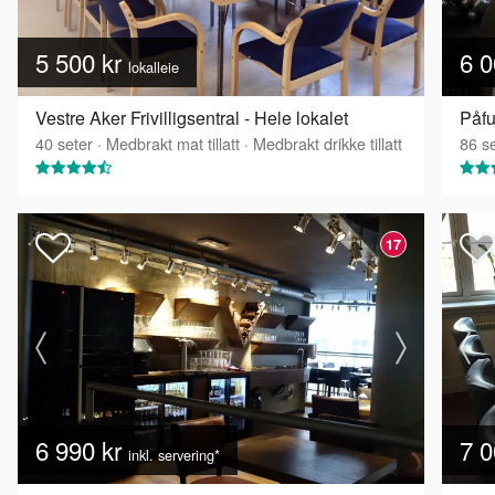
5 500 kr
6 0
lokalleie
Vestre Aker Frivilligsentral - Hele lokalet
Påfu
40
seter
·
Medbrakt mat tillatt
·
Medbrakt drikke tillatt
86
se
17
6 990 kr
7 0
inkl. servering*