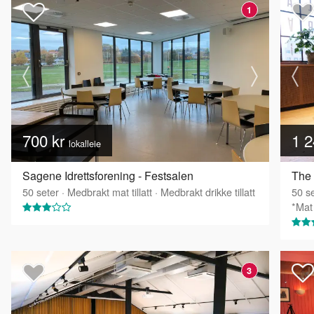
1
700 kr
1 2
lokalleie
Sagene Idrettsforening - Festsalen
The
50
seter
·
Medbrakt mat tillatt
·
Medbrakt drikke tillatt
50
se
*Mat 
3