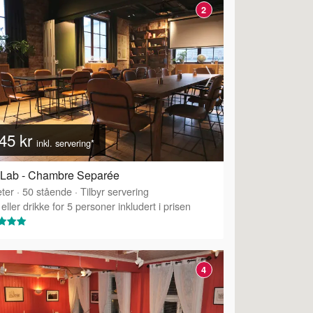
2
45 kr
inkl. servering*
 Lab - Chambre Separée
ter
·
50
stående
·
Tilbyr servering
eller drikke for 5 personer inkludert i prisen
4