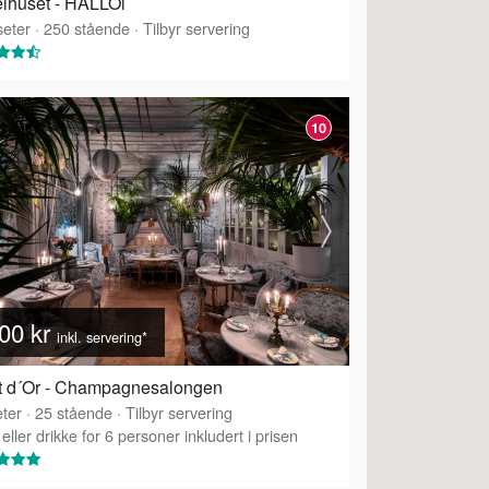
lhuset - HALLOi
eter
·
250
stående
·
Tilbyr servering
10
00 kr
inkl. servering*
t d´Or - Champagnesalongen
ter
·
25
stående
·
Tilbyr servering
eller drikke for 6 personer inkludert i prisen