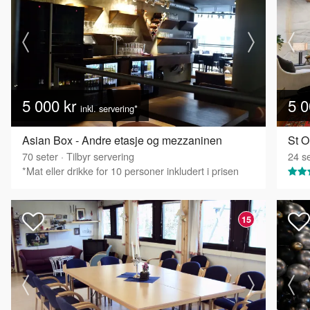
5 000 kr
5 0
inkl. servering*
Asian Box - Andre etasje og mezzaninen
St O
70
seter
·
Tilbyr servering
24
se
*Mat eller drikke for 10 personer inkludert i prisen
15