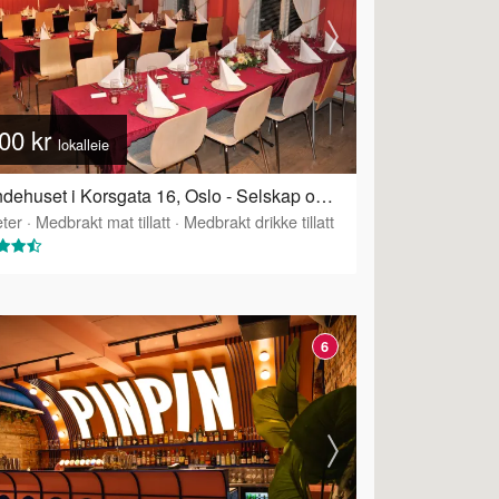
00 kr
lokalleie
Grendehuset i Korsgata 16, Oslo - Selskap og konferanselokale
ter
·
Medbrakt mat tillatt
·
Medbrakt drikke tillatt
6