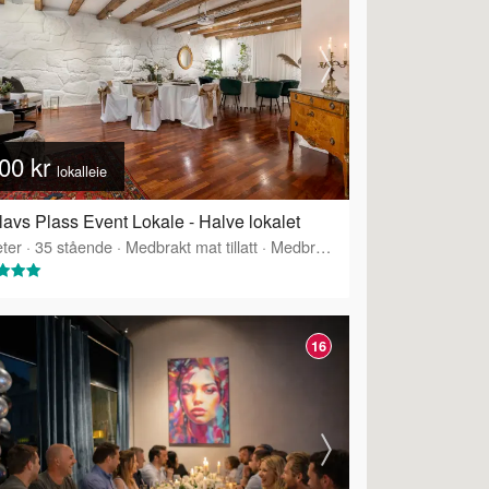
00 kr
lokalleie
lavs Plass Event Lokale - Halve lokalet
ter
·
35
stående
·
Medbrakt mat tillatt
·
Medbrakt drikke tillatt
16