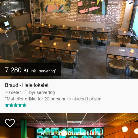
7 280 kr
inkl. servering*
Braud - Hele lokalet
70
seter
·
Tilbyr servering
*Mat eller drikke for 20 personer inkludert i prisen