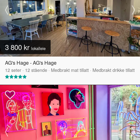
3 800 kr
lokalleie
AG's Hage - AG's Hage
12
seter
·
12
stående
·
Medbrakt mat tillatt
·
Medbrakt drikke tillatt