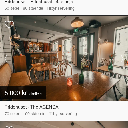
Pridehuset - Pridehuset - 4. etasje
50
seter
·
80
stående
·
Tilbyr servering
5 000 kr
lokalleie
Pridehuset - The AGENDA
70
seter
·
100
stående
·
Tilbyr servering