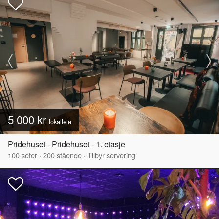
5 000 kr
lokalleie
Pridehuset - Pridehuset - 1. etasje
100
seter
·
200
stående
·
Tilbyr servering