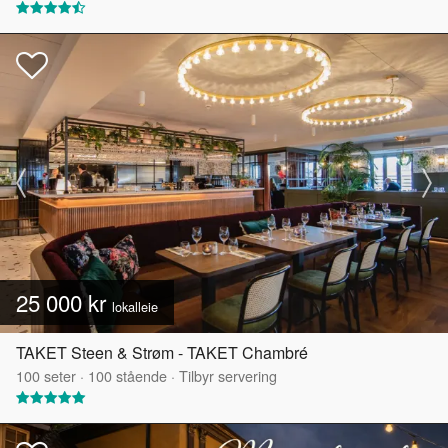
25 000 kr
lokalleie
TAKET Steen & Strøm - TAKET Chambré
100
seter
·
100
stående
·
Tilbyr servering