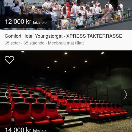
12 000 kr
lokalleie
Comfort Hotel Youngstorget - XPRESS TAKTERRASSE
65
seter
·
65
stående
·
Medbrakt mat tillatt
14 000 kr
lokalleie