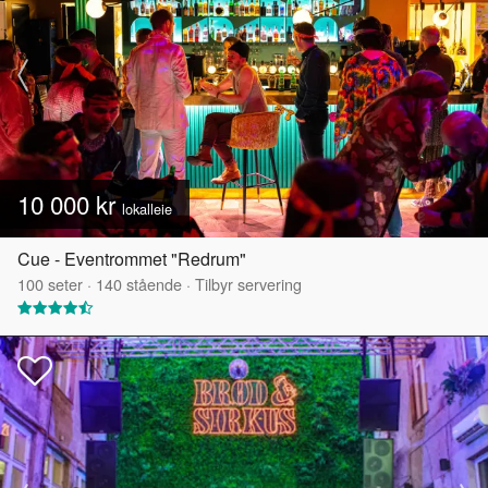
10 000 kr
lokalleie
Cue - Eventrommet "Redrum"
100
seter
·
140
stående
·
Tilbyr servering