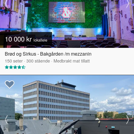
10 000 kr
lokalleie
Brød og Sirkus - Bakgården /m mezzanin
150
seter
·
300
stående
·
Medbrakt mat tillatt