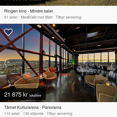
Ringen kino - Mindre saler
51
seter
·
Medbrakt mat tillatt
·
Tilbyr servering
21 875 kr
lokalleie
Tårnet Kulturarena - Panorama
110
seter
·
130
stående
·
Tilbyr servering