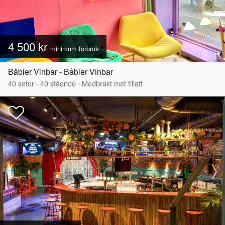
4 500 kr
minimum forbruk
Båbler Vinbar - Båbler Vinbar
40
seter
·
40
stående
·
Medbrakt mat tillatt