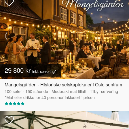
29 800 kr
inkl. servering*
Mangelsgården - Historiske selskaplokaler i Oslo sentrum
100
seter
·
150
stående
·
Medbrakt mat tillatt
·
Tilbyr servering
*Mat eller drikke for 40 personer inkludert i prisen