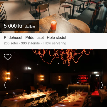
5 000 kr
lokalleie
Pridehuset - Pridehuset - Hele stedet
200
seter
·
380
stående
·
Tilbyr servering