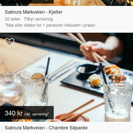
Sabrura Markveien - Kjeller
32
seter
·
Tilbyr servering
*Mat eller drikke for 1 personer inkludert i prisen
340 kr
inkl. servering*
Sabrura Markveien - Chambre Séparée