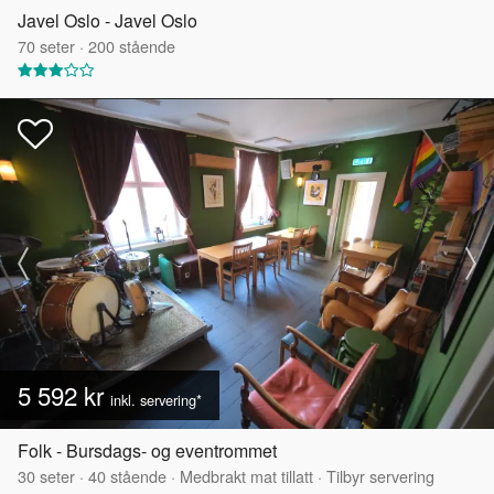
Javel Oslo - Javel Oslo
70
seter
·
200
stående
5 592 kr
inkl. servering*
Folk - Bursdags- og eventrommet
30
seter
·
40
stående
·
Medbrakt mat tillatt
·
Tilbyr servering