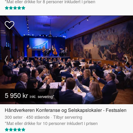
*Mat eller drikke for 8 personer inkludert i prisen
5 950 kr
inkl. servering*
Håndverkeren Konferanse og Selskapslokaler - Festsalen
300
seter
·
450
stående
·
Tilbyr servering
*Mat eller drikke for 10 personer inkludert i prisen