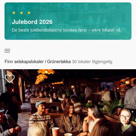
★ ★ ★
Julebord 2026
De beste julebordlokalene bookes først – sikre lokalet nå.
Finn selskapslokaler i Grünerløkka
30 lokaler tilgjengelig