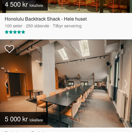
4 500 kr
lokalleie
Honolulu Backtrack Shack - Hele huset
100
seter
·
250
stående
·
Tilbyr servering
5 000 kr
lokalleie