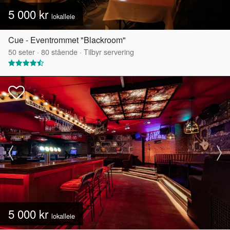
5 000 kr
lokalleie
Cue - Eventrommet "Blackroom"
50
seter
·
80
stående
·
Tilbyr servering
5 000 kr
lokalleie