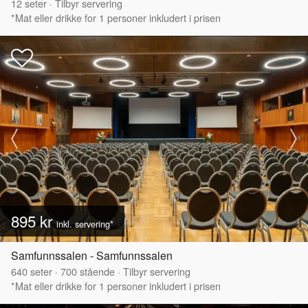
12
seter
·
Tilbyr servering
*Mat eller drikke for 1 personer inkludert i prisen
895 kr
inkl. servering*
Samfunnssalen - Samfunnssalen
640
seter
·
700
stående
·
Tilbyr servering
*Mat eller drikke for 1 personer inkludert i prisen