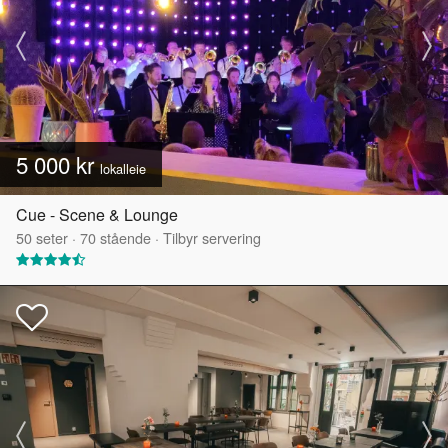
5 000 kr
lokalleie
Cue - Scene & Lounge
50
seter
·
70
stående
·
Tilbyr servering