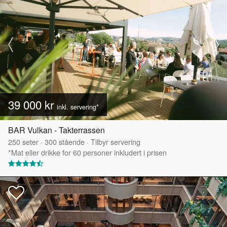
39 000 kr
inkl. servering*
BAR Vulkan - Takterrassen
250
seter
·
300
stående
·
Tilbyr servering
*Mat eller drikke for 60 personer inkludert i prisen