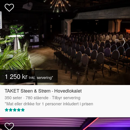
1 250 kr
inkl. servering*
TAKET Steen & Strøm - Hovedlokalet
350
seter
·
780
stående
·
Tilbyr servering
*Mat eller drikke for 1 personer inkludert i prisen