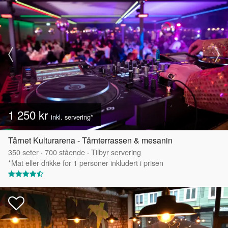
1 250 kr
inkl. servering*
Tårnet Kulturarena - Tårnterrassen & mesanin
350
seter
·
700
stående
·
Tilbyr servering
*Mat eller drikke for 1 personer inkludert i prisen