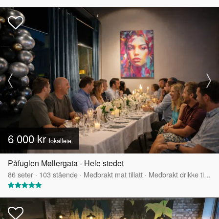
6 000 kr
lokalleie
Påfuglen Møllergata - Hele stedet
86
seter
·
103
stående
·
Medbrakt mat tillatt
·
Medbrakt drikke tillatt