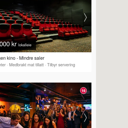
000 kr
lokalleie
en kino - Mindre saler
ter
·
Medbrakt mat tillatt
·
Tilbyr servering
16