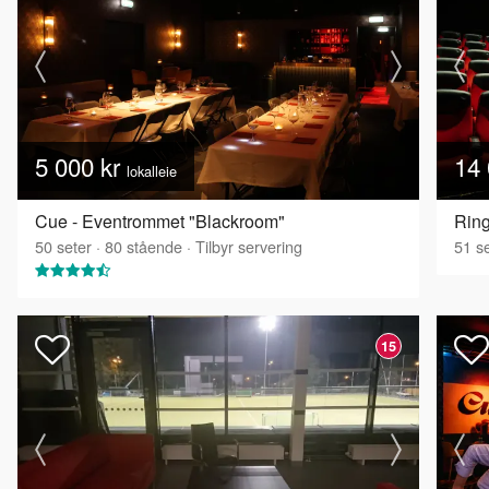
5 000 kr
14 
lokalleie
Cue - Eventrommet "Blackroom"
Ring
50
seter
·
80
stående
·
Tilbyr servering
51
se
15