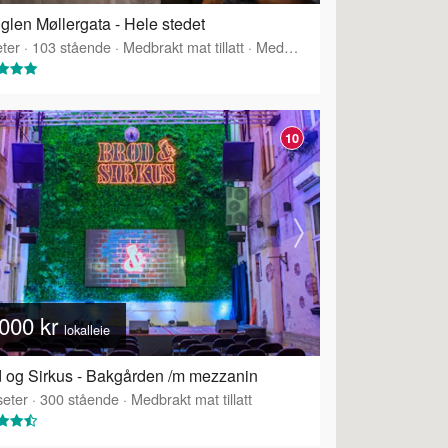
glen Møllergata - Hele stedet
ter
·
103
stående
·
Medbrakt mat tillatt
·
Medbrakt drikke tillatt
·
Tilbyr 
10
000 kr
lokalleie
 og Sirkus - Bakgården /m mezzanin
eter
·
300
stående
·
Medbrakt mat tillatt