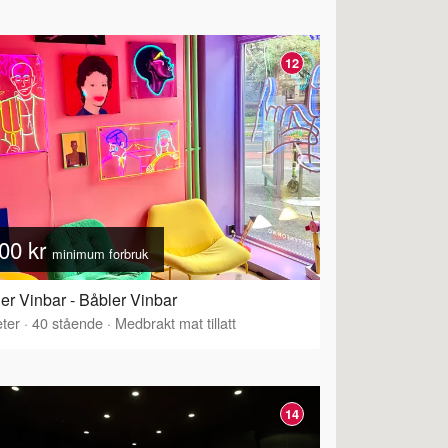
12
00 kr
minimum forbruk
er Vinbar - Båbler Vinbar
ter
·
40
stående
·
Medbrakt mat tillatt
14