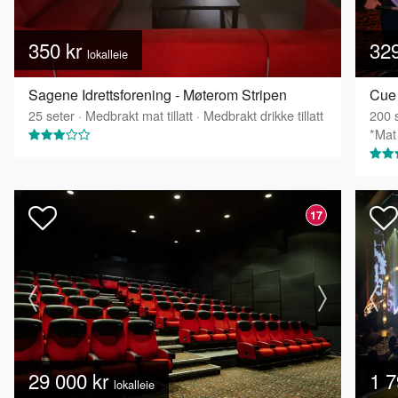
350 kr
32
lokalleie
Sagene Idrettsforening - Møterom Stripen
Cue 
25
seter
·
Medbrakt mat tillatt
·
Medbrakt drikke tillatt
200
s
*Mat 
17
29 000 kr
1 7
lokalleie