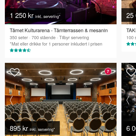
1 250 kr
25 
inkl. servering*
Tårnet Kulturarena - Tårnterrassen & mesanin
TAK
350
seter
·
700
stående
·
Tilbyr servering
100
s
*Mat eller drikke for 1 personer inkludert i prisen
7
895 kr
6 0
inkl. servering*