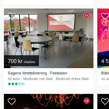
11
700 kr
4 5
lokalleie
Sagene Idrettsforening - Festsalen
Båbl
50
seter
·
Medbrakt mat tillatt
·
Medbrakt drikke tillatt
40
se
13