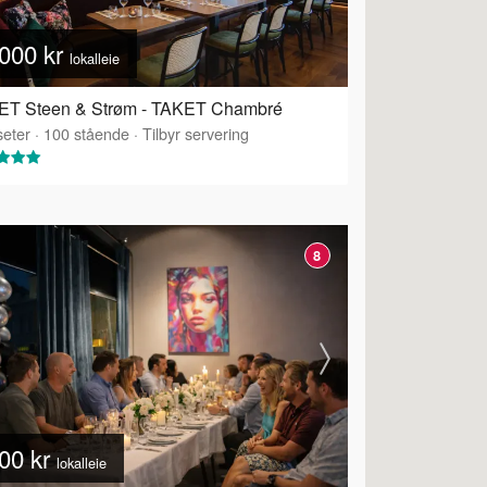
000 kr
lokalleie
ET Steen & Strøm - TAKET Chambré
eter
·
100
stående
·
Tilbyr servering
8
00 kr
lokalleie