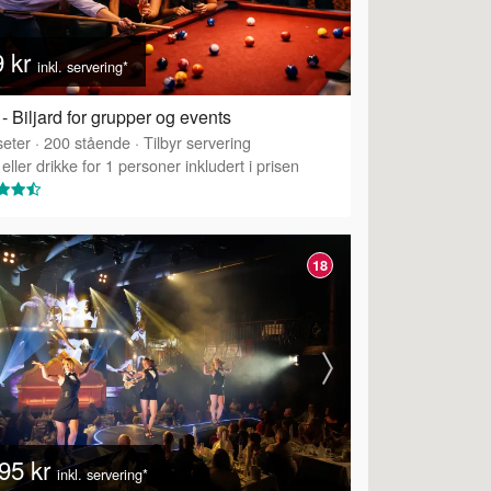
9 kr
inkl. servering*
- Biljard for grupper og events
eter
·
200
stående
·
Tilbyr servering
eller drikke for 1 personer inkludert i prisen
18
95 kr
inkl. servering*