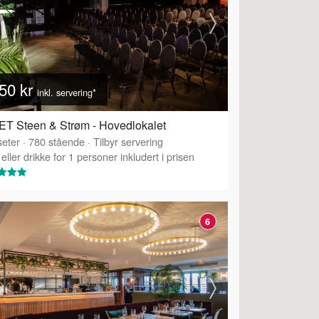
50 kr
inkl. servering*
T Steen & Strøm - Hovedlokalet
eter
·
780
stående
·
Tilbyr servering
eller drikke for 1 personer inkludert i prisen
6