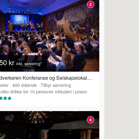
2
50 kr
inkl. servering*
Håndverkeren Konferanse og Selskapslokaler - Festsalen
eter
·
450
stående
·
Tilbyr servering
eller drikke for 10 personer inkludert i prisen
4