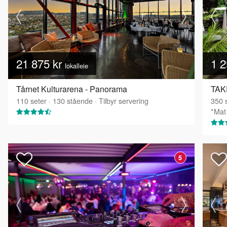
21 875 kr
1 2
lokalleie
Tårnet Kulturarena - Panorama
TAKE
110
seter
·
130
stående
·
Tilbyr servering
350
s
*Mat 
5