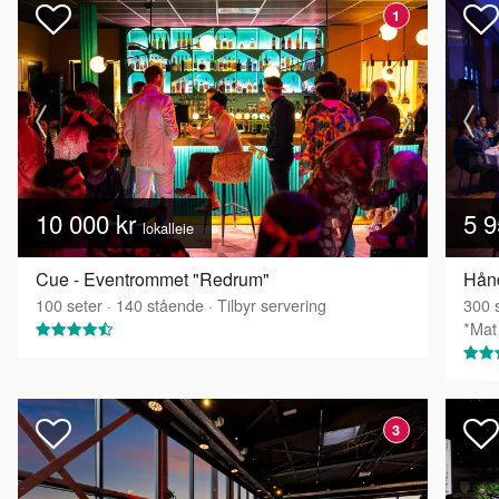
1
10 000 kr
5 9
lokalleie
Cue - Eventrommet "Redrum"
100
seter
·
140
stående
·
Tilbyr servering
300
s
*Mat 
3