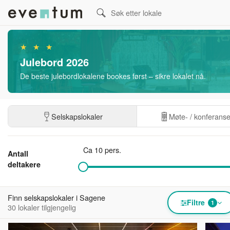
★ ★ ★
Julebord 2026
De beste julebordlokalene bookes først – sikre lokalet nå.
Selskapslokaler
Møte- / konferans
Ca 10 pers.
Antall
deltakere
Finn selskapslokaler i Sagene
Filtre
1
30 lokaler tilgjengelig