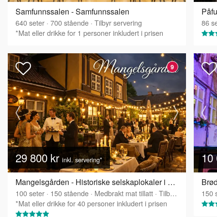
Samfunnssalen - Samfunnssalen
Påfu
640
seter
·
700
stående
·
Tilbyr servering
86
se
*Mat eller drikke for 1 personer inkludert i prisen
9
29 800 kr
10 
inkl. servering*
Mangelsgården - Historiske selskaplokaler i Oslo sentrum
Brød
100
seter
·
150
stående
·
Medbrakt mat tillatt
·
Tilbyr servering
150
s
*Mat eller drikke for 40 personer inkludert i prisen