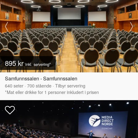
895 kr
inkl. servering*
Samfunnssalen - Samfunnssalen
640
seter
·
700
stående
·
Tilbyr servering
*Mat eller drikke for 1 personer inkludert i prisen