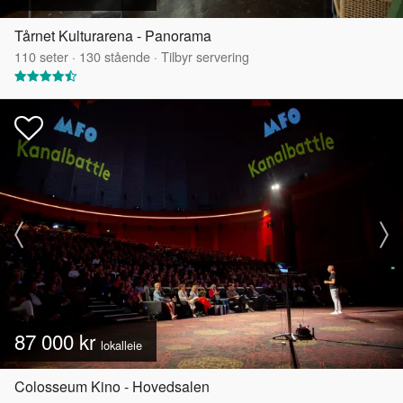
Tårnet Kulturarena - Panorama
110
seter
·
130
stående
·
Tilbyr servering
87 000 kr
lokalleie
Colosseum Kino - Hovedsalen