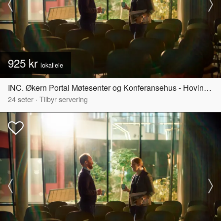
925 kr
lokalleie
INC. Økern Portal Møtesenter og Konferansehus - Hovinbyen
24
seter
·
Tilbyr servering