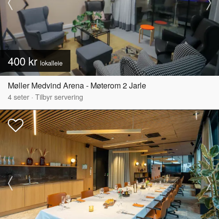
400 kr
lokalleie
Møller Medvind Arena - Møterom 2 Jarle
4
seter
·
Tilbyr servering