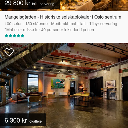
29 800 kr
inkl. servering*
Mangelsgården - Historiske selskaplokaler i Oslo sentrum
100
seter
·
150
stående
·
Medbrakt mat tillatt
·
Tilbyr servering
*Mat eller drikke for 40 personer inkludert i prisen
6 300 kr
lokalleie