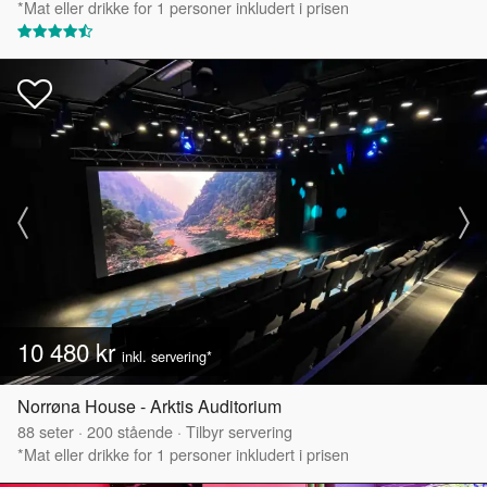
*Mat eller drikke for 1 personer inkludert i prisen
10 480 kr
inkl. servering*
Norrøna House - Arktis Auditorium
88
seter
·
200
stående
·
Tilbyr servering
*Mat eller drikke for 1 personer inkludert i prisen