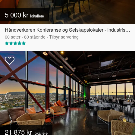
5 000 kr
lokalleie
Håndverkeren Konferanse og Selskapslokaler - Industrisalen
60
seter
·
80
stående
·
Tilbyr servering
21 875 kr
lokalleie