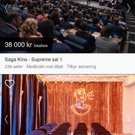
38 000 kr
lokalleie
Saga Kino - Supreme sal 1
236
seter
·
Medbrakt mat tillatt
·
Tilbyr servering