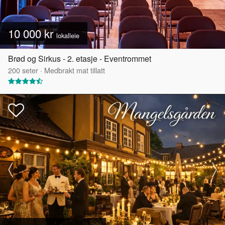
10 000 kr
lokalleie
Brød og Sirkus - 2. etasje - Eventrommet
200
seter
·
Medbrakt mat tillatt