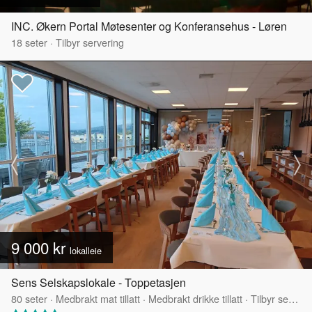
INC. Økern Portal Møtesenter og Konferansehus - Løren
18
seter
·
Tilbyr servering
9 000 kr
lokalleie
Sens Selskapslokale - Toppetasjen
80
seter
·
Medbrakt mat tillatt
·
Medbrakt drikke tillatt
·
Tilbyr servering