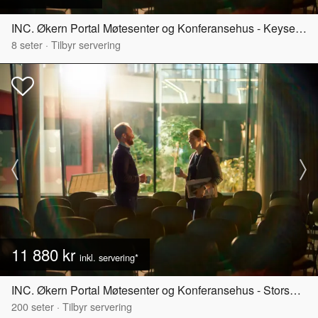
INC. Økern Portal Møtesenter og Konferansehus - Keyserløkka
8
seter
·
Tilbyr servering
11 880 kr
inkl. servering*
INC. Økern Portal Møtesenter og Konferansehus - Storsalen
200
seter
·
Tilbyr servering