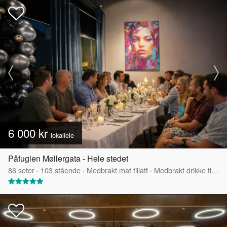
6 000 kr
lokalleie
Påfuglen Møllergata - Hele stedet
86
seter
·
103
stående
·
Medbrakt mat tillatt
·
Medbrakt drikke tillatt