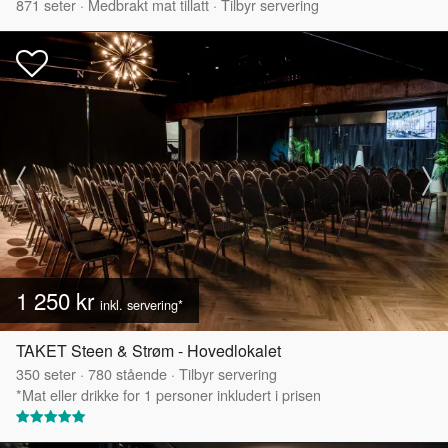
871
seter
·
Medbrakt mat tillatt
·
Tilbyr servering
1 250 kr
inkl. servering*
TAKET Steen & Strøm - Hovedlokalet
350
seter
·
780
stående
·
Tilbyr servering
*Mat eller drikke for 1 personer inkludert i prisen