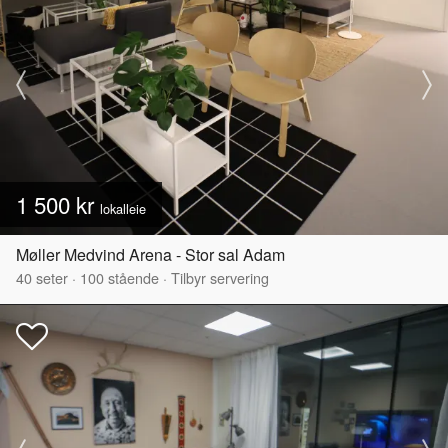
1 500 kr
lokalleie
Møller Medvind Arena - Stor sal Adam
40
seter
·
100
stående
·
Tilbyr servering