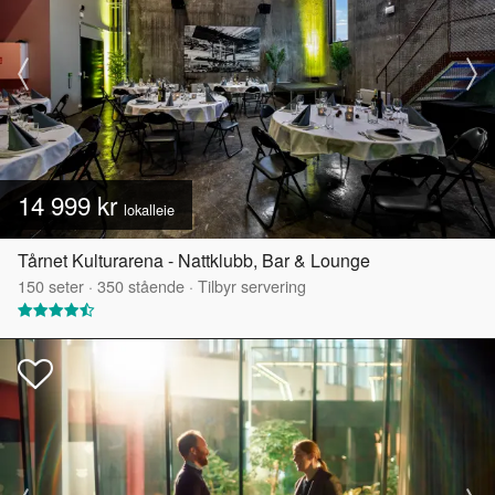
14 999 kr
lokalleie
Tårnet Kulturarena - Nattklubb, Bar & Lounge
150
seter
·
350
stående
·
Tilbyr servering