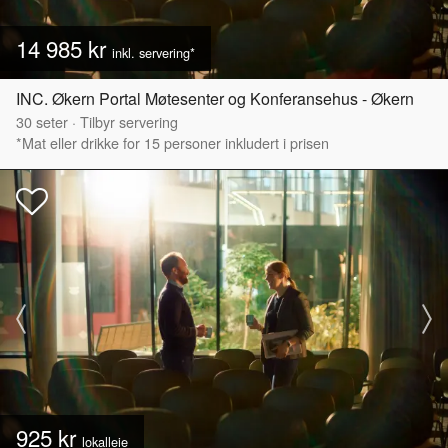
14 985 kr
inkl. servering*
INC. Økern Portal Møtesenter og Konferansehus - Økern
30
seter
·
Tilbyr servering
*Mat eller drikke for 15 personer inkludert i prisen
925 kr
lokalleie