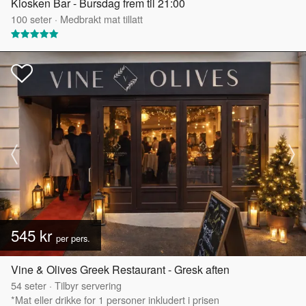
Kiosken Bar - Bursdag frem til 21:00
100
seter
·
Medbrakt mat tillatt
545 kr
per pers.
Vine & Olives Greek Restaurant - Gresk aften
54
seter
·
Tilbyr servering
*Mat eller drikke for 1 personer inkludert i prisen