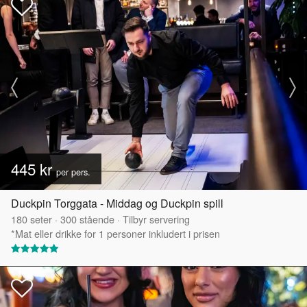
445 kr
per pers.
Duckpin Torggata - Middag og Duckpin spill
180
seter
·
300
stående
·
Tilbyr servering
*Mat eller drikke for 1 personer inkludert i prisen