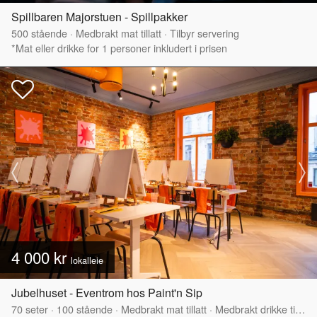
Spillbaren Majorstuen - Spillpakker
500
stående
·
Medbrakt mat tillatt
·
Tilbyr servering
*Mat eller drikke for 1 personer inkludert i prisen
4 000 kr
lokalleie
Jubelhuset - Eventrom hos Paint'n Sip
70
seter
·
100
stående
·
Medbrakt mat tillatt
·
Medbrakt drikke tillatt