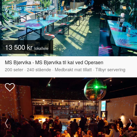
13 500 kr
lokalleie
MS Bjørvika - MS Bjørvika til kai ved Operaen
200
seter
·
240
stående
·
Medbrakt mat tillatt
·
Tilbyr servering