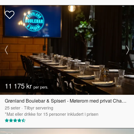
11 175 kr
per pers.
Grønland Boulebar & Spiseri - Møterom med privat Chambre Séparée
25
seter
·
Tilbyr servering
*Mat eller drikke for 15 personer inkludert i prisen