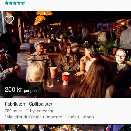
250 kr
per pers.
Fabrikken - Spillpakker
750
seter
·
Tilbyr servering
*Mat eller drikke for 1 personer inkludert i prisen