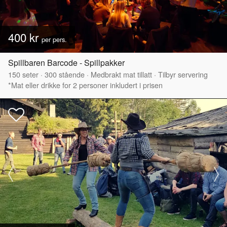
400 kr
per pers.
Spillbaren Barcode - Spillpakker
150
seter
·
300
stående
·
Medbrakt mat tillatt
·
Tilbyr servering
*Mat eller drikke for 2 personer inkludert i prisen