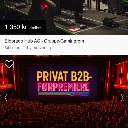
1 350 kr
lokalleie
Eldorado Hub AS - Gruppe/Gamingrom
34
seter
·
Tilbyr servering