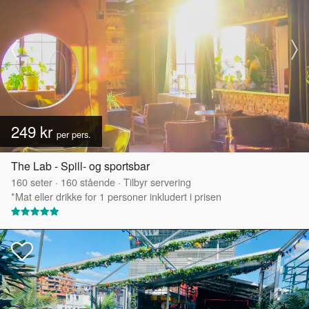
249 kr
per pers.
The Lab - Spill- og sportsbar
160
seter
·
160
stående
·
Tilbyr servering
*Mat eller drikke for 1 personer inkludert i prisen