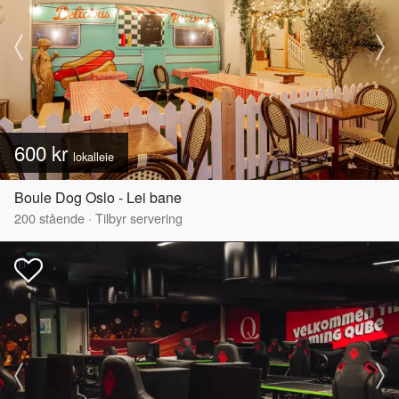
600 kr
lokalleie
Boule Dog Oslo - Lei bane
200
stående
·
Tilbyr servering