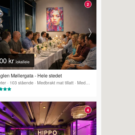
2
00 kr
lokalleie
glen Møllergata - Hele stedet
ter
·
Tilbyr servering
·
103
stående
·
Medbrakt mat tillatt
·
Medbrakt drikke tillatt
·
Tilbyr 
4