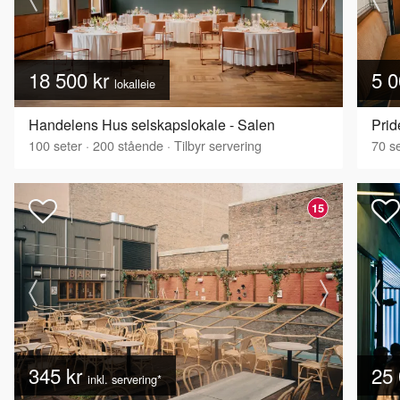
18 500 kr
5 0
lokalleie
Handelens Hus selskapslokale - Salen
Pri
100
seter
·
200
stående
·
Tilbyr servering
70
se
15
345 kr
25 
inkl. servering*