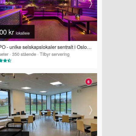
00 kr
lokalleie
HIPPO - unike selskapslokaler sentralt i Oslo - Hippo
eter
·
350
stående
·
Tilbyr servering
6