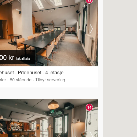
00 kr
lokalleie
ehuset - Pridehuset - 4. etasje
ter
·
80
stående
·
Tilbyr servering
14