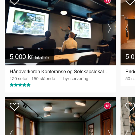
5 000 kr
5 0
lokalleie
Håndverkeren Konferanse og Selskapslokaler - Galleriet
Prid
120
seter
·
150
stående
·
Tilbyr servering
50
se
13