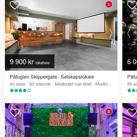
1
9 900 kr
6 0
lokalleie
Påfuglen Skippergata - Selskapslokale
Påfu
60
seter
·
80
stående
·
Medbrakt mat tillatt
·
Medbrakt drikke tillatt
86
se
3