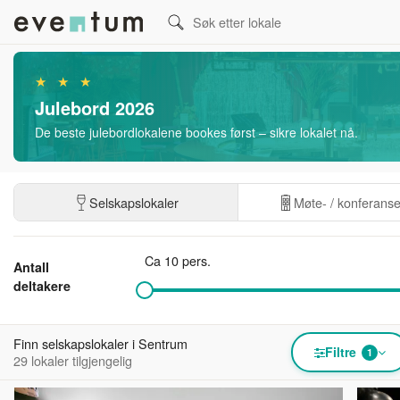
★ ★ ★
Julebord 2026
De beste julebordlokalene bookes først – sikre lokalet nå.
Selskapslokaler
Møte- / konferans
Ca 10 pers.
Antall
deltakere
Finn selskapslokaler i Sentrum
Filtre
1
29 lokaler tilgjengelig