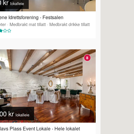
0 kr
lokalleie
ne Idrettsforening - Festsalen
ter
·
Medbrakt mat tillatt
·
Medbrakt drikke tillatt
8
00 kr
lokalleie
lavs Plass Event Lokale - Hele lokalet