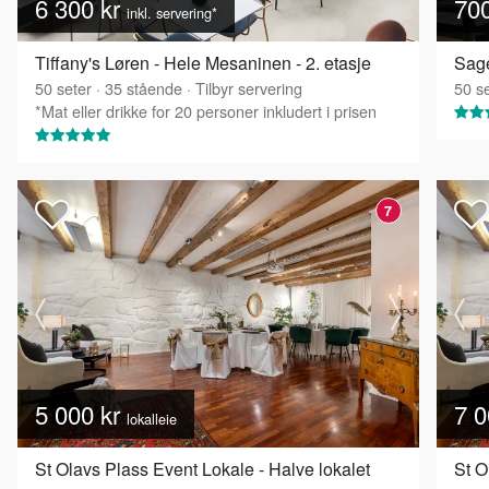
6 300 kr
70
inkl. servering*
Tiffany's Løren - Hele Mesaninen - 2. etasje
Sage
50
seter
·
35
stående
·
Tilbyr servering
50
se
*Mat eller drikke for 20 personer inkludert i prisen
7
5 000 kr
7 0
lokalleie
St Olavs Plass Event Lokale - Halve lokalet
St O