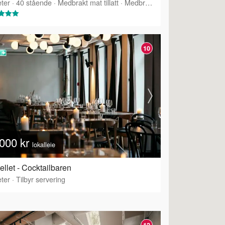
ter
·
40
stående
·
Medbrakt mat tillatt
·
Medbrakt drikke tillatt
10
000 kr
lokalleie
ellet - Cocktailbaren
ter
·
Tilbyr servering
12