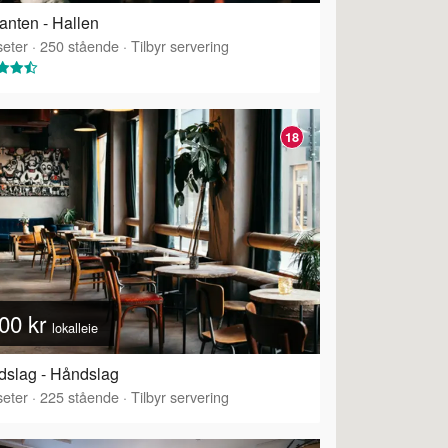
anten - Hallen
eter
·
250
stående
·
Tilbyr servering
18
00 kr
lokalleie
slag - Håndslag
eter
·
225
stående
·
Tilbyr servering