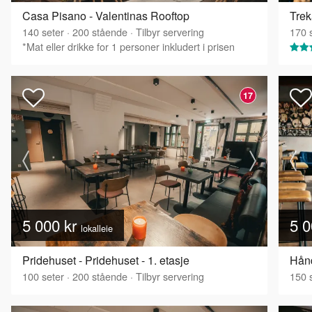
Casa Pisano - Valentinas Rooftop
Trek
140
seter
·
200
stående
·
Tilbyr servering
170
s
*Mat eller drikke for 1 personer inkludert i prisen
17
5 000 kr
5 0
lokalleie
Pridehuset - Pridehuset - 1. etasje
Hånd
100
seter
·
200
stående
·
Tilbyr servering
150
s