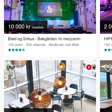
10 000 kr
2 0
lokalleie
Brød og Sirkus - Bakgården /m mezzanin
150
seter
·
300
stående
·
Medbrakt mat tillatt
150
s
5