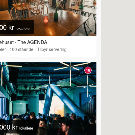
00 kr
lokalleie
dehuset - The AGENDA
ter
·
100
stående
·
Tilbyr servering
16
000 kr
lokalleie