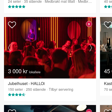
24
seter
·
35
stående
·
Medbrakt mat tillatt
·
Medbrakt drikke tillatt
40
se
9
3 000 kr
45 
lokalleie
Jubelhuset - HALLOi
Kast
150
seter
·
250
stående
·
Tilbyr servering
70
se
11