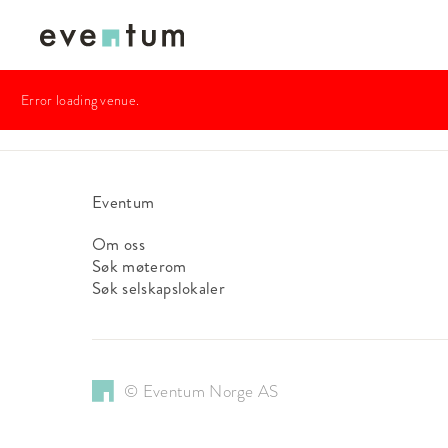
Error loading venue.
Eventum
Om oss
Søk møterom
Søk selskapslokaler
© Eventum Norge AS