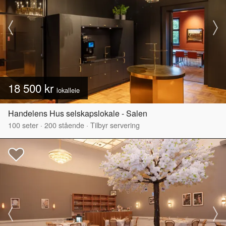
18 500 kr
lokalleie
Handelens Hus selskapslokale - Salen
100
seter
·
200
stående
·
Tilbyr servering