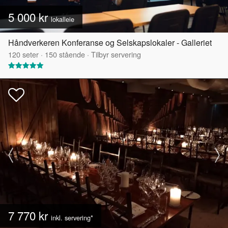
5 000 kr
lokalleie
Håndverkeren Konferanse og Selskapslokaler - Galleriet
120
seter
·
150
stående
·
Tilbyr servering
7 770 kr
inkl. servering*