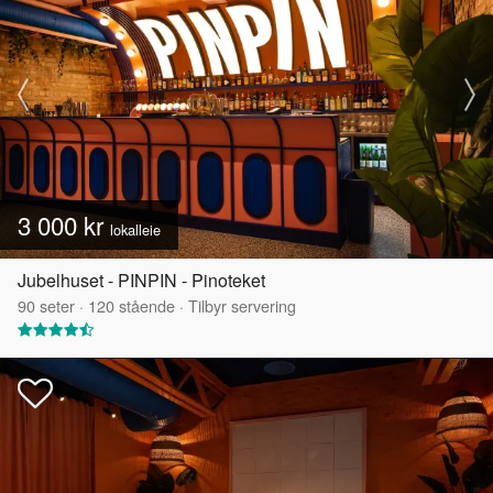
3 000 kr
lokalleie
Jubelhuset - PINPIN - Pinoteket
90
seter
·
120
stående
·
Tilbyr servering