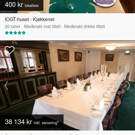
400 kr
lokalleie
IOGT-huset - Kjøkkenet
20
seter
·
Medbrakt mat tillatt
·
Medbrakt drikke tillatt
38 134 kr
inkl. servering*