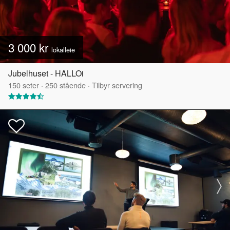
3 000 kr
lokalleie
Jubelhuset - HALLOi
150
seter
·
250
stående
·
Tilbyr servering