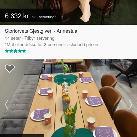
6 632 kr
inkl. servering*
Stortorvets Gjestgiveri - Annestua
14
seter
·
Tilbyr servering
*Mat eller drikke for 8 personer inkludert i prisen