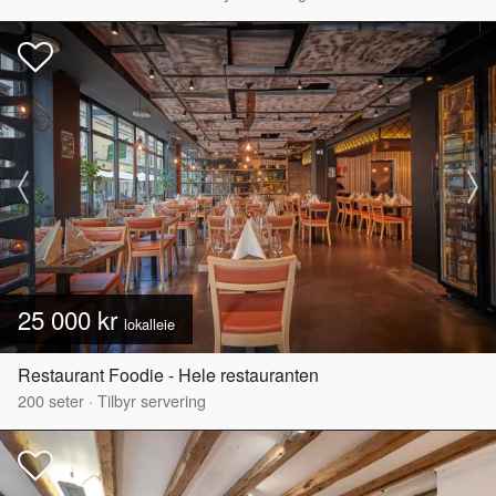
25 000 kr
lokalleie
Restaurant Foodie - Hele restauranten
200
seter
·
Tilbyr servering