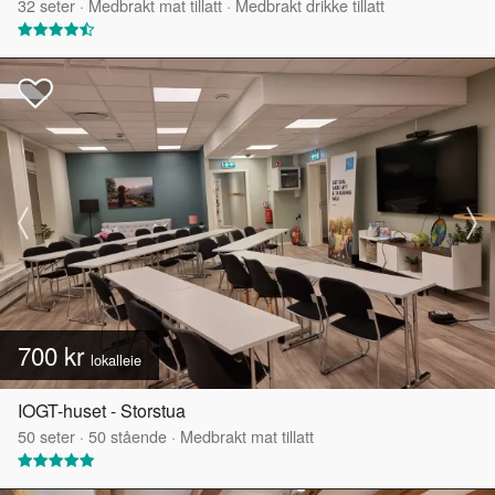
32
seter
·
Medbrakt mat tillatt
·
Medbrakt drikke tillatt
700 kr
lokalleie
IOGT-huset - Storstua
50
seter
·
50
stående
·
Medbrakt mat tillatt