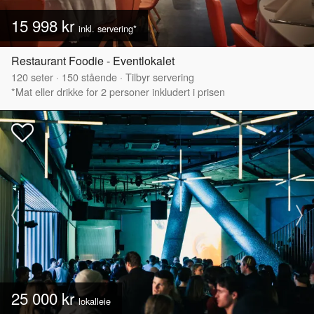
15 998 kr
inkl. servering*
Restaurant Foodie - Eventlokalet
120
seter
·
150
stående
·
Tilbyr servering
*Mat eller drikke for 2 personer inkludert i prisen
25 000 kr
lokalleie