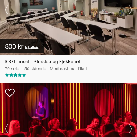
800 kr
lokalleie
IOGT-huset - Storstua og kjøkkenet
70
seter
·
50
stående
·
Medbrakt mat tillatt