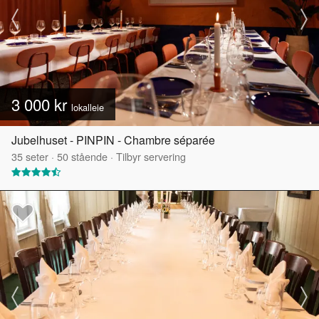
3 000 kr
lokalleie
Jubelhuset - PINPIN - Chambre séparée
35
seter
·
50
stående
·
Tilbyr servering