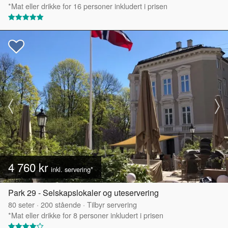
*Mat eller drikke for 16 personer inkludert i prisen
4 760 kr
inkl. servering*
Park 29 - Selskapslokaler og uteservering
80
seter
·
200
stående
·
Tilbyr servering
*Mat eller drikke for 8 personer inkludert i prisen