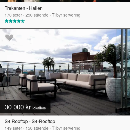
Trekanten - Hallen
170
seter
·
250
stående
·
Tilbyr servering
30 000 kr
lokalleie
S4 Rooftop - S4-Rooftop
149
seter
·
150
stående
·
Tilbyr servering