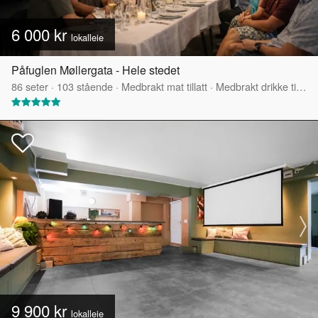
6 000 kr
lokalleie
Påfuglen Møllergata - Hele stedet
86
seter
·
103
stående
·
Medbrakt mat tillatt
·
Medbrakt drikke tillatt
9 900 kr
lokalleie