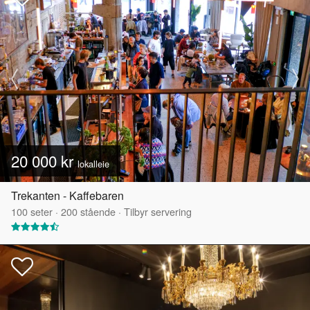
20 000 kr
lokalleie
Trekanten - Kaffebaren
100
seter
·
200
stående
·
Tilbyr servering