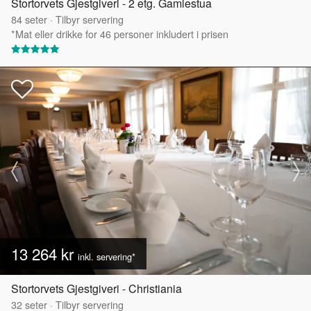
Stortorvets Gjestgiveri - 2 etg. Gamlestua
84
seter
·
Tilbyr servering
*Mat eller drikke for 46 personer inkludert i prisen
13 264 kr
inkl. servering*
Stortorvets Gjestgiveri - Christiania
32
seter
·
Tilbyr servering