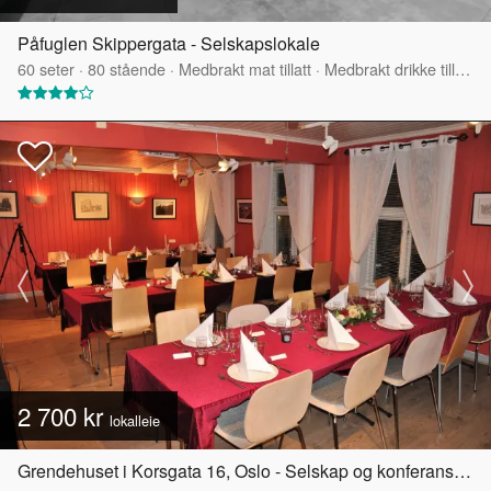
Påfuglen Skippergata - Selskapslokale
60
seter
·
80
stående
·
Medbrakt mat tillatt
·
Medbrakt drikke tillatt
·
2 700 kr
lokalleie
Grendehuset i Korsgata 16, Oslo - Selskap og konferanselokale