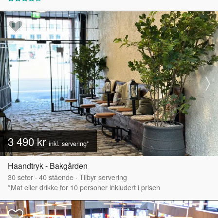
3 490 kr
inkl. servering*
Haandtryk - Bakgården
30
seter
·
40
stående
·
Tilbyr servering
*Mat eller drikke for 10 personer inkludert i prisen