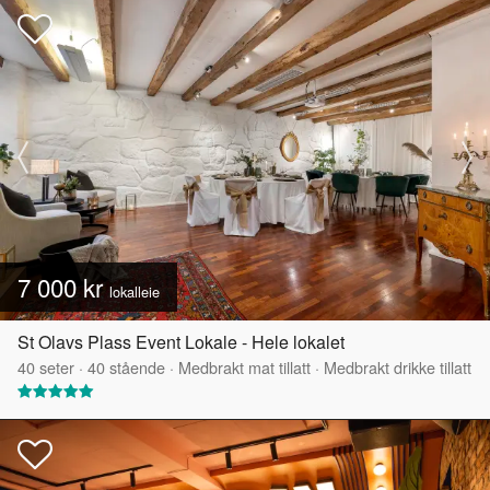
7 000 kr
lokalleie
St Olavs Plass Event Lokale - Hele lokalet
40
seter
·
40
stående
·
Medbrakt mat tillatt
·
Medbrakt drikke tillatt