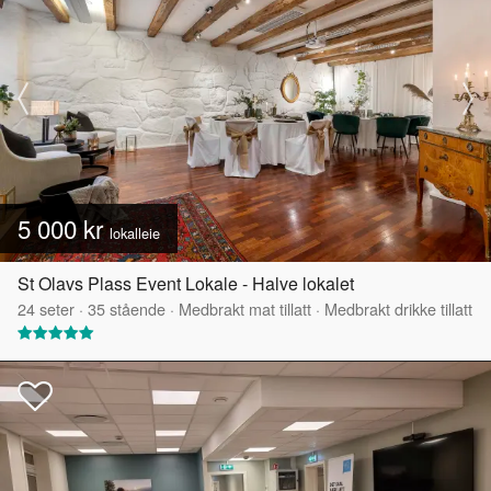
5 000 kr
lokalleie
St Olavs Plass Event Lokale - Halve lokalet
24
seter
·
35
stående
·
Medbrakt mat tillatt
·
Medbrakt drikke tillatt