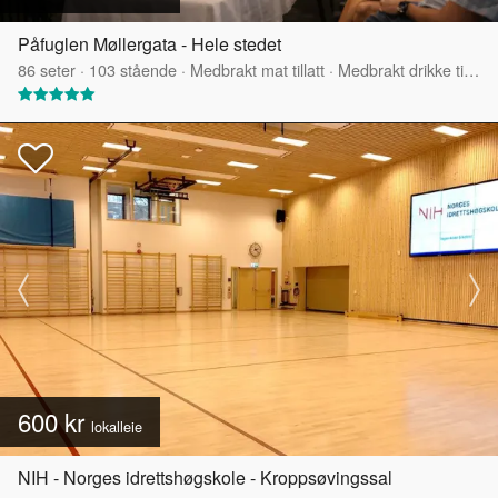
Påfuglen Møllergata - Hele stedet
86
seter
·
103
stående
·
Medbrakt mat tillatt
·
Medbrakt drikke tillatt
600 kr
lokalleie
NIH - Norges idrettshøgskole - Kroppsøvingssal