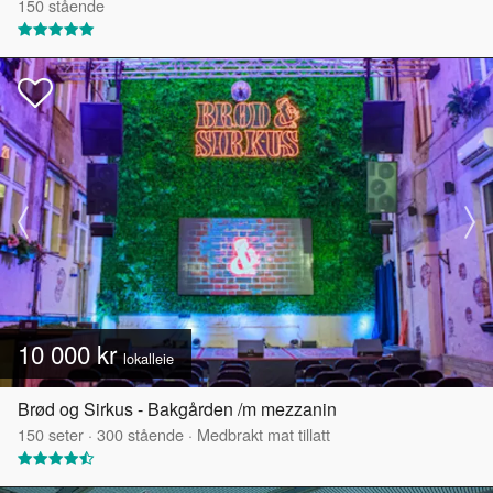
150
stående
10 000 kr
lokalleie
Brød og Sirkus - Bakgården /m mezzanin
150
seter
·
300
stående
·
Medbrakt mat tillatt