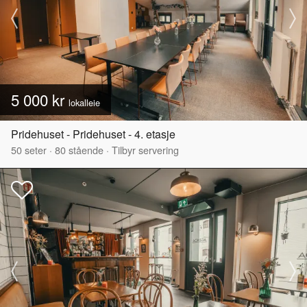
5 000 kr
lokalleie
Pridehuset - Pridehuset - 4. etasje
50
seter
·
80
stående
·
Tilbyr servering