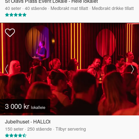
St Olavs Plass Event Lokale - Hele lokalet
40
seter
·
40
stående
·
Medbrakt mat tillatt
·
Medbrakt drikke tillatt
3 000 kr
lokalleie
Jubelhuset - HALLOi
150
seter
·
250
stående
·
Tilbyr servering