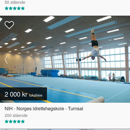
50
stående
2 000 kr
lokalleie
NIH - Norges idrettshøgskole - Turnsal
200
stående