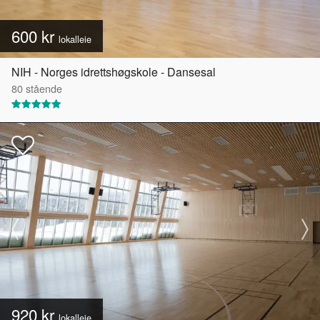
600 kr
lokalleie
NIH - Norges idrettshøgskole - Dansesal
80
stående
920 kr
lokalleie