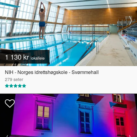
1 130 kr
lokalleie
NIH - Norges idrettshøgskole - Svømmehall
279
seter