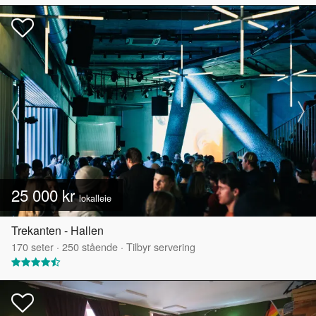
25 000 kr
lokalleie
Trekanten - Hallen
170
seter
·
250
stående
·
Tilbyr servering