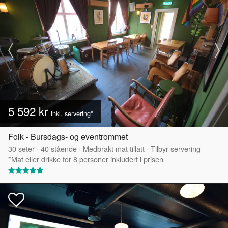
5 592 kr
inkl. servering*
Folk - Bursdags- og eventrommet
30
seter
·
40
stående
·
Medbrakt mat tillatt
·
Tilbyr servering
*Mat eller drikke for 8 personer inkludert i prisen