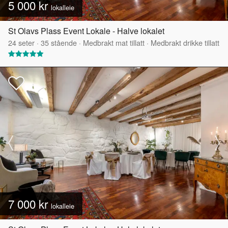
5 000 kr
lokalleie
St Olavs Plass Event Lokale - Halve lokalet
24
seter
·
35
stående
·
Medbrakt mat tillatt
·
Medbrakt drikke tillatt
7 000 kr
lokalleie