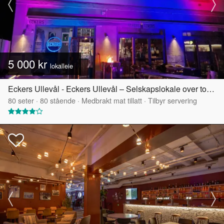
5 000 kr
lokalleie
Eckers Ullevål - Eckers Ullevål – Selskapslokale over to etasjer
80
seter
·
80
stående
·
Medbrakt mat tillatt
·
Tilbyr servering