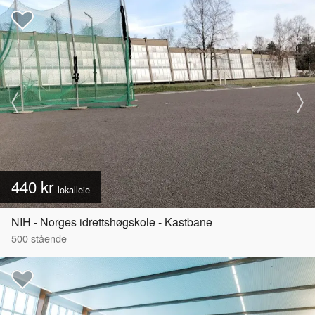
440 kr
lokalleie
NIH - Norges idrettshøgskole - Kastbane
500
stående