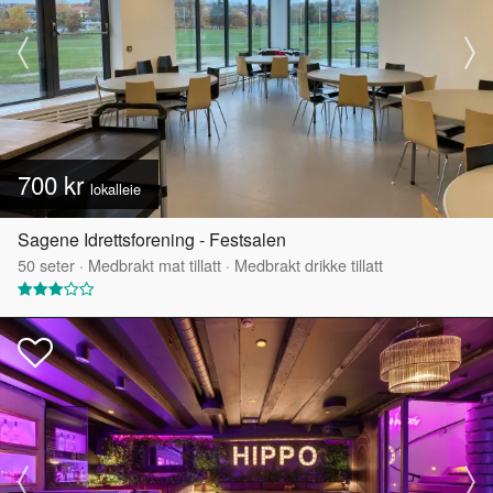
700 kr
lokalleie
Sagene Idrettsforening - Festsalen
50
seter
·
Medbrakt mat tillatt
·
Medbrakt drikke tillatt