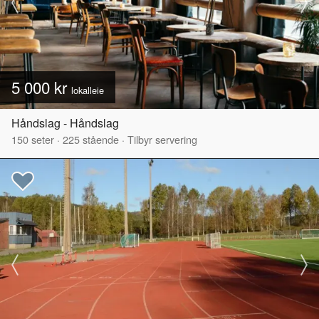
5 000 kr
lokalleie
Håndslag - Håndslag
150
seter
·
225
stående
·
Tilbyr servering