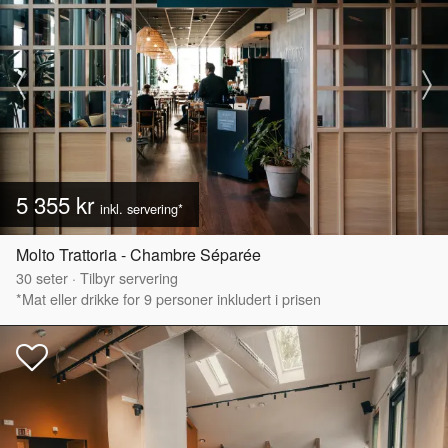
5 355 kr
inkl. servering*
Molto Trattoria - Chambre Séparée
30
seter
·
Tilbyr servering
*Mat eller drikke for 9 personer inkludert i prisen