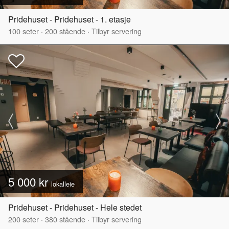
Pridehuset - Pridehuset - 1. etasje
100
seter
·
200
stående
·
Tilbyr servering
5 000 kr
lokalleie
Pridehuset - Pridehuset - Hele stedet
200
seter
·
380
stående
·
Tilbyr servering