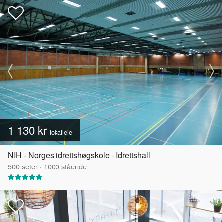
1 130 kr
lokalleie
NIH - Norges idrettshøgskole - Idrettshall
500
seter
·
1000
stående