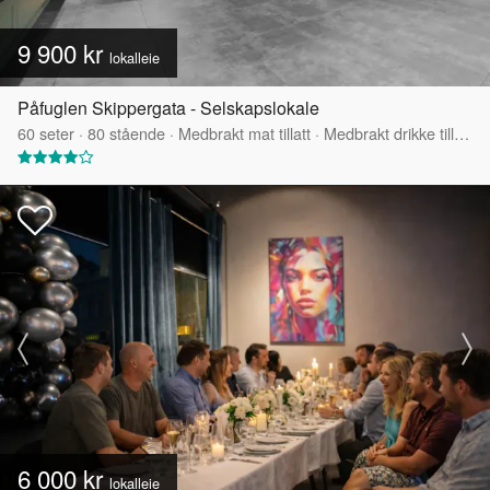
9 900 kr
lokalleie
Påfuglen Skippergata - Selskapslokale
60
seter
·
80
stående
·
Medbrakt mat tillatt
·
Medbrakt drikke tillatt
·
6 000 kr
lokalleie