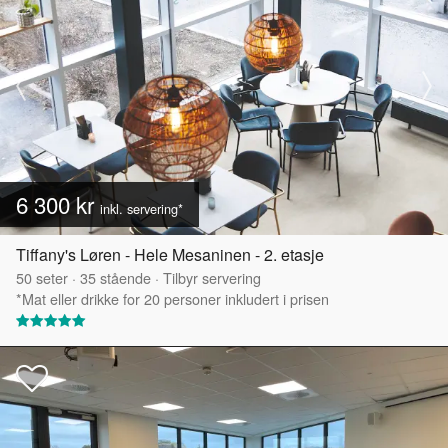
6 300 kr
inkl. servering*
Tiffany's Løren - Hele Mesaninen - 2. etasje
50
seter
·
35
stående
·
Tilbyr servering
*Mat eller drikke for 20 personer inkludert i prisen