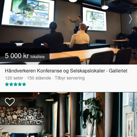
5 000 kr
lokalleie
Håndverkeren Konferanse og Selskapslokaler - Galleriet
120
seter
·
150
stående
·
Tilbyr servering