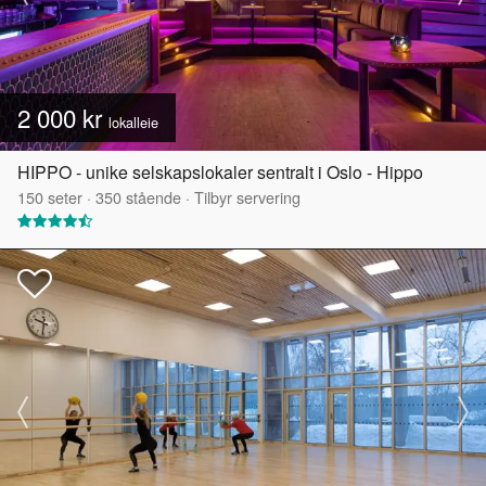
2 000 kr
lokalleie
HIPPO - unike selskapslokaler sentralt i Oslo - Hippo
150
seter
·
350
stående
·
Tilbyr servering