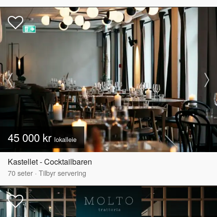
45 000 kr
lokalleie
Kastellet - Cocktailbaren
70
seter
·
Tilbyr servering