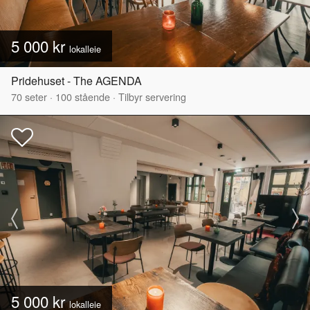
5 000 kr
lokalleie
Pridehuset - The AGENDA
70
seter
·
100
stående
·
Tilbyr servering
5 000 kr
lokalleie