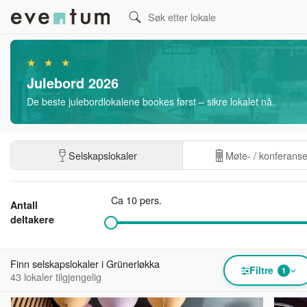
★ ★ ★
Julebord 2026
De beste julebordlokalene bookes først – sikre lokalet nå.
Selskapslokaler
Møte- / konferans
Ca 10 pers.
Antall
deltakere
Finn selskapslokaler i Grünerløkka
Filtre
1
43 lokaler tilgjengelig