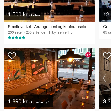
1 500 kr
12 
lokalleie
Smelteverket - Arrangement og konferanselokale
200
seter
·
200
stående
·
Tilbyr servering
65
se
17
1 890 kr
3 3
inkl. servering*