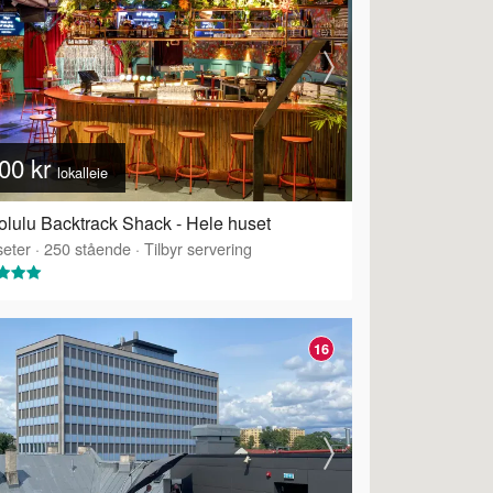
00 kr
lokalleie
lulu Backtrack Shack - Hele huset
eter
·
250
stående
·
Tilbyr servering
16