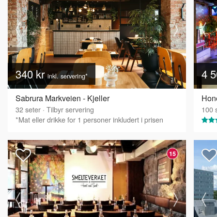
340 kr
4 5
inkl. servering*
Sabrura Markveien - Kjeller
Hono
32
seter
·
Tilbyr servering
100
s
*Mat eller drikke for 1 personer inkludert i prisen
15