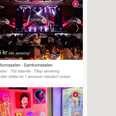
2
5 kr
inkl. servering*
funnssalen - Samfunnssalen
eter
·
Tilbyr servering
·
700
stående
·
Tilbyr servering
eller drikke for 1 personer inkludert i prisen
4