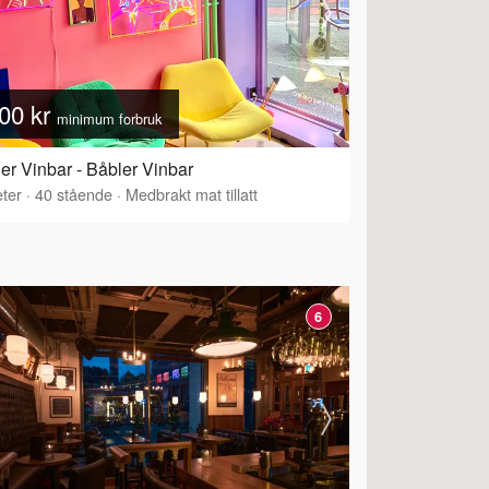
00 kr
minimum forbruk
er Vinbar - Båbler Vinbar
ter
·
40
stående
·
Medbrakt mat tillatt
6