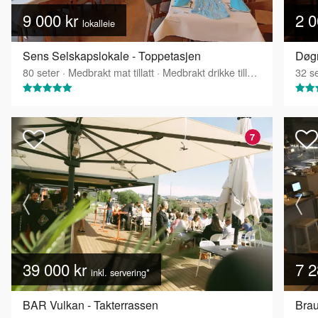
9 000 kr
2 0
lokalleie
Sens Selskapslokale - Toppetasjen
Døgn
80
seter
·
Medbrakt mat tillatt
·
Medbrakt drikke tillatt
·
Tilbyr serv
32
se
7
39 000 kr
7 2
inkl. servering*
BAR Vulkan - Takterrassen
Brau