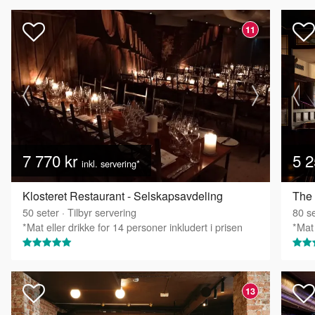
11
7 770 kr
5 2
inkl. servering*
Klosteret Restaurant - Selskapsavdeling
50
seter
·
Tilbyr servering
80
se
*Mat eller drikke for 14 personer inkludert i prisen
*Mat 
13