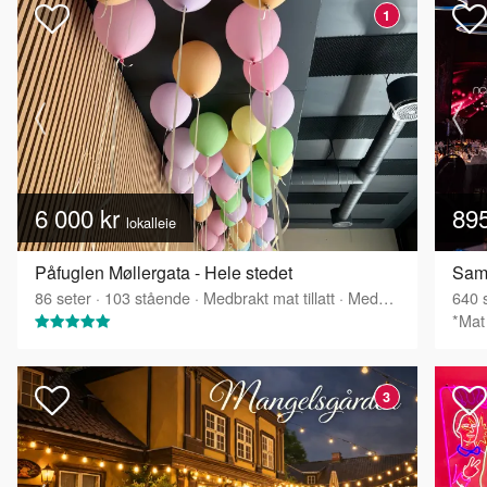
1
6 000 kr
89
lokalleie
Påfuglen Møllergata - Hele stedet
Sam
86
seter
·
103
stående
·
Medbrakt mat tillatt
·
Medbrakt drikke tillatt
640
s
*Mat 
3