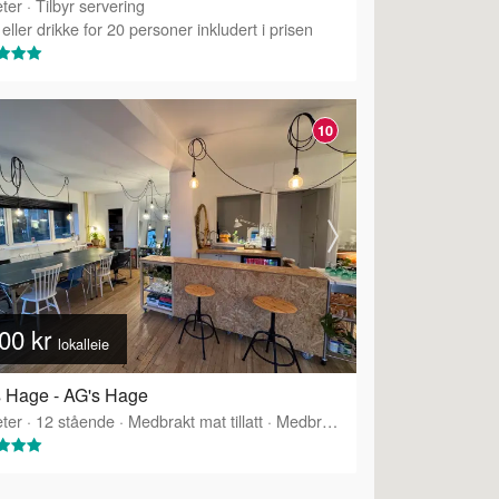
ter
·
Tilbyr servering
eller drikke for 20 personer inkludert i prisen
10
00 kr
lokalleie
 Hage - AG's Hage
ter
·
12
stående
·
Medbrakt mat tillatt
·
Medbrakt drikke tillatt