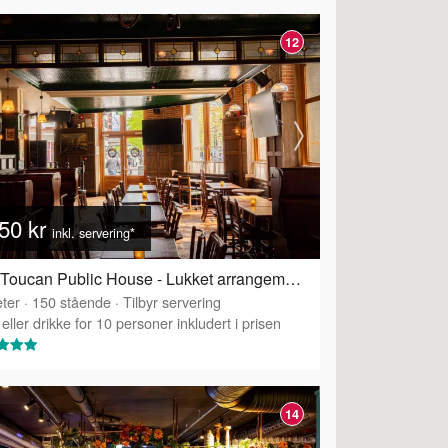
12
50 kr
inkl. servering*
The Toucan Public House - Lukket arrangement for gruppe
ter
·
150
stående
·
Tilbyr servering
eller drikke for 10 personer inkludert i prisen
14