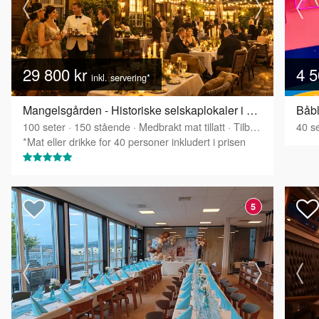
29 800 kr
4 5
inkl. servering*
Mangelsgården - Historiske selskaplokaler i Oslo sentrum
Båbl
100
seter
·
150
stående
·
Medbrakt mat tillatt
·
Tilbyr servering
40
se
*Mat eller drikke for 40 personer inkludert i prisen
5