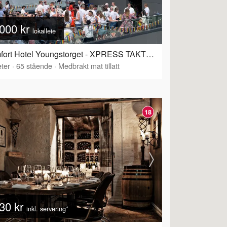
000 kr
lokalleie
Comfort Hotel Youngstorget - XPRESS TAKTERRASSE
ter
·
65
stående
·
Medbrakt mat tillatt
18
30 kr
inkl. servering*