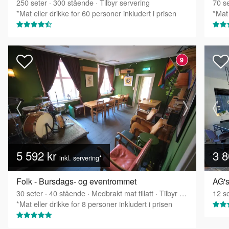
250
seter
·
300
stående
·
Tilbyr servering
70
se
*Mat eller drikke for 60 personer inkludert i prisen
*Mat 
9
5 592 kr
3 8
inkl. servering*
Folk - Bursdags- og eventrommet
AG's
30
seter
·
40
stående
·
Medbrakt mat tillatt
·
Tilbyr servering
12
se
*Mat eller drikke for 8 personer inkludert i prisen