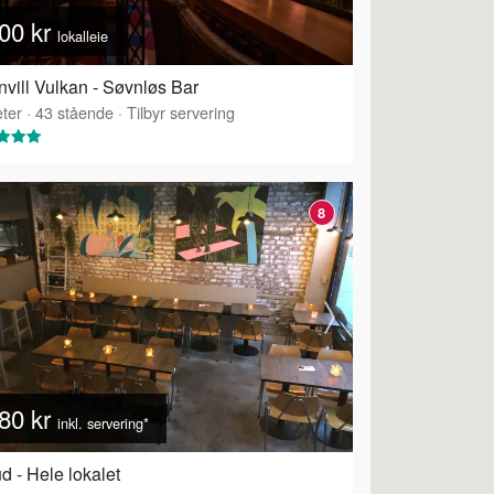
00 kr
lokalleie
vill Vulkan - Søvnløs Bar
ering
ter
·
43
stående
·
Tilbyr servering
8
80 kr
inkl. servering*
d - Hele lokalet