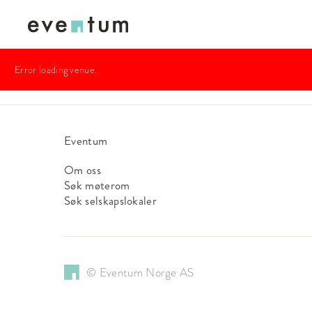
Error loading venue.
Eventum
Om oss
Søk møterom
Søk selskapslokaler
© Eventum Norge AS