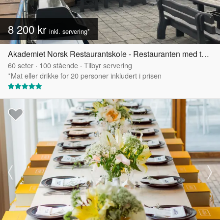
8 200 kr
inkl. servering*
Akademiet Norsk Restaurantskole - Restauranten med takterrasse
60
seter
·
100
stående
·
Tilbyr servering
*Mat eller drikke for 20 personer inkludert i prisen