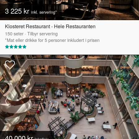
3 225 kr
inkl. servering*
Klosteret Restaurant - Hele Restauranten
150
seter
·
Tilbyr servering
*Mat eller drikke for 5 personer inkludert i prisen
40 000 kr