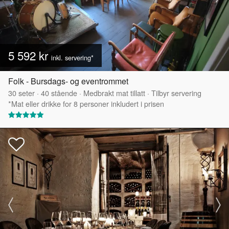
5 592 kr
inkl. servering*
Folk - Bursdags- og eventrommet
30
seter
·
40
stående
·
Medbrakt mat tillatt
·
Tilbyr servering
*Mat eller drikke for 8 personer inkludert i prisen