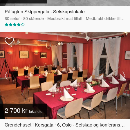
Påfuglen Skippergata - Selskapslokale
60
seter
·
80
stående
·
Medbrakt mat tillatt
·
Medbrakt drikke tillatt
·
2 700 kr
lokalleie
Grendehuset i Korsgata 16, Oslo - Selskap og konferanselokale