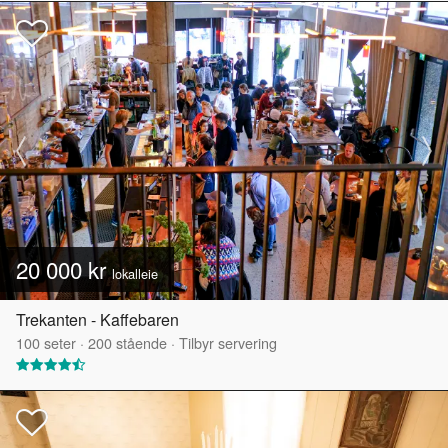
20 000 kr
lokalleie
Trekanten - Kaffebaren
100
seter
·
200
stående
·
Tilbyr servering