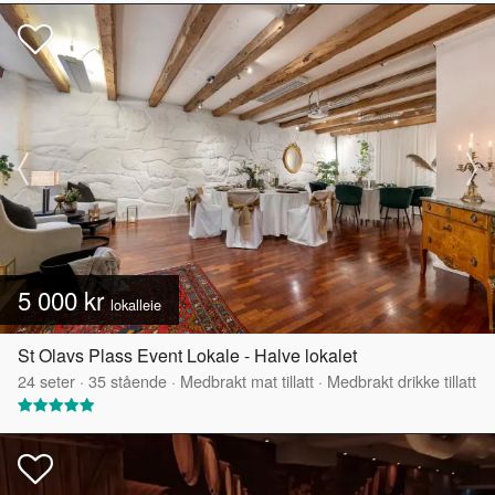
5 000 kr
lokalleie
St Olavs Plass Event Lokale - Halve lokalet
24
seter
·
35
stående
·
Medbrakt mat tillatt
·
Medbrakt drikke tillatt