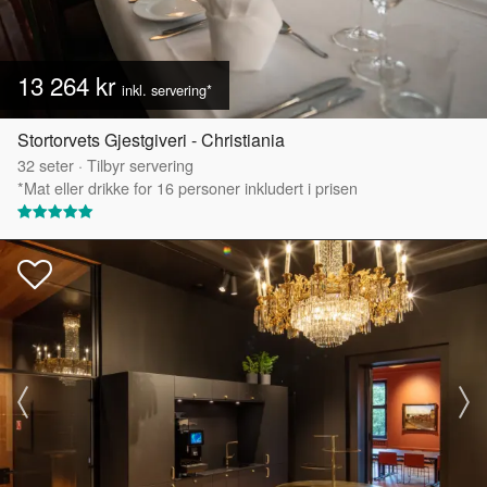
13 264 kr
inkl. servering*
Stortorvets Gjestgiveri - Christiania
32
seter
·
Tilbyr servering
*Mat eller drikke for 16 personer inkludert i prisen