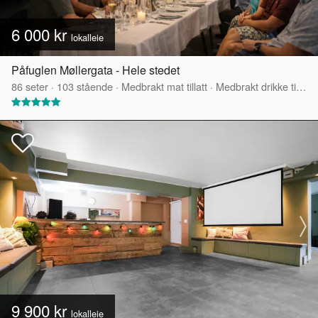
6 000 kr
lokalleie
Påfuglen Møllergata - Hele stedet
86
seter
·
103
stående
·
Medbrakt mat tillatt
·
Medbrakt drikke tillatt
9 900 kr
lokalleie