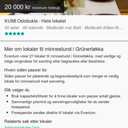
20 000 kr
minimum forbruk
KUMI Oslobukta - Hele lokalet
50
seter
·
80
stående
·
Medbrakt mat tillatt
·
Medbrakt drikke tillatt
·
Mer om lokaler til minnestund i Grünerløkka
Eventum viser 27 lokaler til minnestund i Grünerløkka, med verdige og
rolige omgivelser for samling etter begravelse eller bisettelse.
Hvem siden passer for
Siden passer for pårørende og begravelsesbyrå som trenger et verdig
lokale for minnestund med servering.
Slik velger du
Bruk kapasitetsfilteret for å finne lokaler som passer antall gjester.
Sammenlign prisnivå og serveringsmuligheter før du sender
forespørsel.
Forespørsler sendes direkte til lokalet via Eventum.
Relaterte søk etter lokaler
Selskapslokaler Oslo