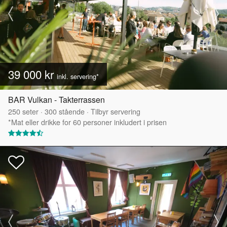
39 000 kr
inkl. servering*
BAR Vulkan - Takterrassen
250
seter
·
300
stående
·
Tilbyr servering
*Mat eller drikke for 60 personer inkludert i prisen