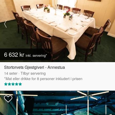
6 632 kr
inkl. servering*
Stortorvets Gjestgiveri - Annestua
14
seter
·
Tilbyr servering
*Mat eller drikke for 8 personer inkludert i prisen