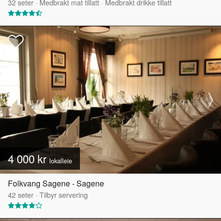
32
seter
·
Medbrakt mat tillatt
·
Medbrakt drikke tillatt
4 000 kr
lokalleie
Folkvang Sagene - Sagene
42
seter
·
Tilbyr servering