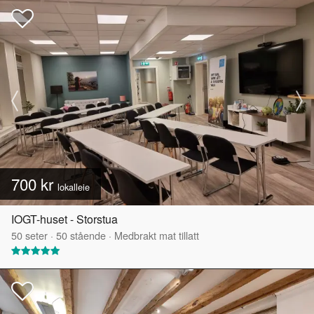
700 kr
lokalleie
IOGT-huset - Storstua
50
seter
·
50
stående
·
Medbrakt mat tillatt