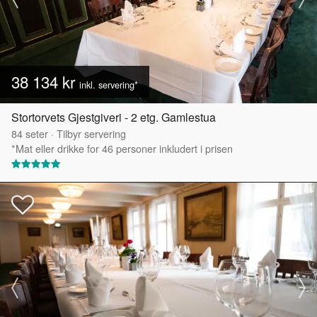
38 134 kr
inkl. servering*
Stortorvets Gjestgiveri - 2 etg. Gamlestua
84
seter
·
Tilbyr servering
*Mat eller drikke for 46 personer inkludert i prisen