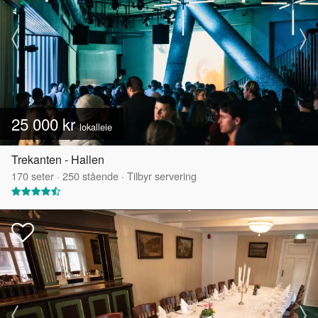
25 000 kr
lokalleie
Trekanten - Hallen
170
seter
·
250
stående
·
Tilbyr servering