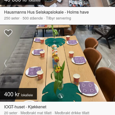
lokalleie
Hausmanns Hus Selskapslokale - Holms have
250
seter
·
500
stående
·
Tilbyr servering
400 kr
lokalleie
IOGT-huset - Kjøkkenet
20
seter
·
Medbrakt mat tillatt
·
Medbrakt drikke tillatt