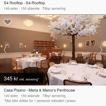
S4 Rooftop - S4-Rooftop
149
seter
·
150
stående
·
Tilbyr servering
345 kr
inkl. servering*
Casa Pisano - Maria & Marco’s Penthouse
120
seter
·
150
stående
·
Tilbyr servering
*Mat eller drikke for 1 personer inkludert i prisen