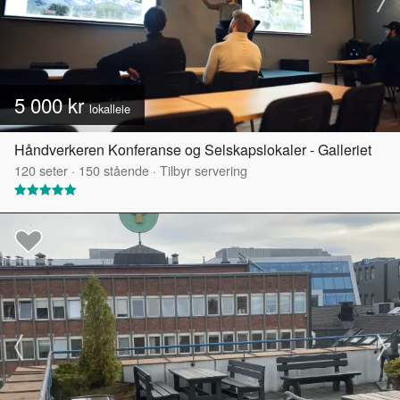
5 000 kr
lokalleie
Håndverkeren Konferanse og Selskapslokaler - Galleriet
120
seter
·
150
stående
·
Tilbyr servering