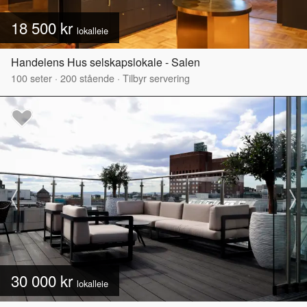
18 500 kr
lokalleie
Handelens Hus selskapslokale - Salen
100
seter
·
200
stående
·
Tilbyr servering
30 000 kr
lokalleie