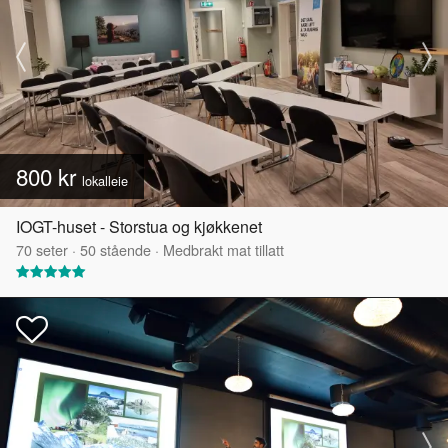
800 kr
lokalleie
IOGT-huset - Storstua og kjøkkenet
70
seter
·
50
stående
·
Medbrakt mat tillatt