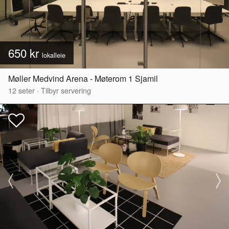
650 kr
lokalleie
Møller Medvind Arena - Møterom 1 Sjamil
12
seter
·
Tilbyr servering