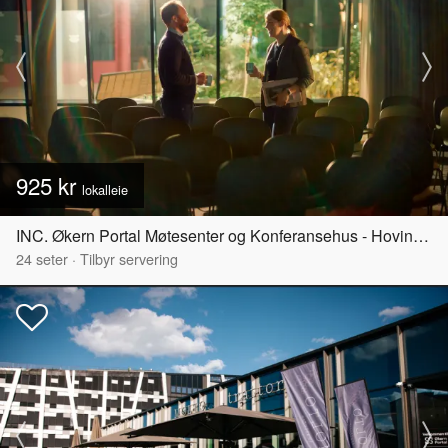
925 kr
lokalleie
INC. Økern Portal Møtesenter og Konferansehus - Hovinbyen
24
seter
·
Tilbyr servering