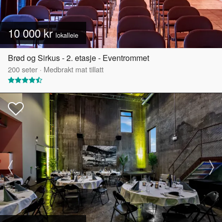
10 000 kr
lokalleie
Brød og Sirkus - 2. etasje - Eventrommet
200
seter
·
Medbrakt mat tillatt