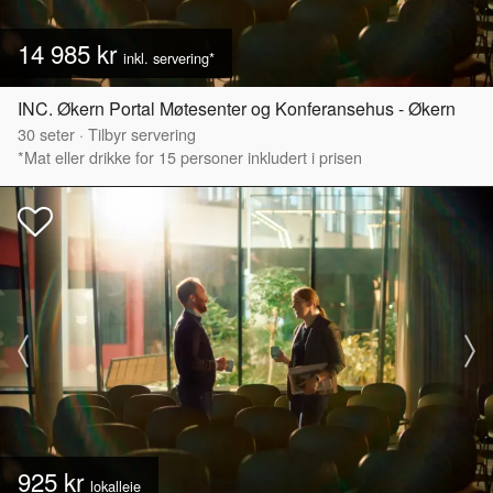
14 985 kr
inkl. servering*
INC. Økern Portal Møtesenter og Konferansehus - Økern
30
seter
·
Tilbyr servering
*Mat eller drikke for 15 personer inkludert i prisen
925 kr
lokalleie