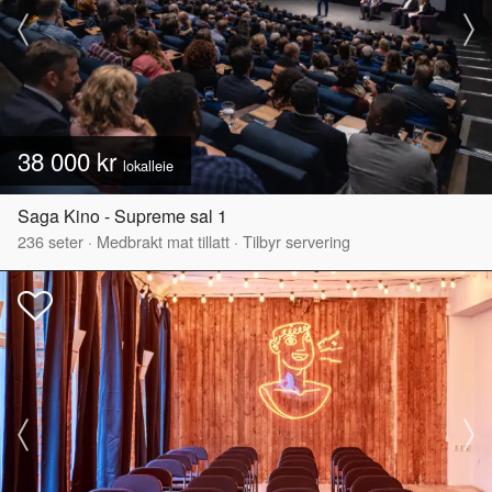
38 000 kr
lokalleie
Saga Kino - Supreme sal 1
236
seter
·
Medbrakt mat tillatt
·
Tilbyr servering