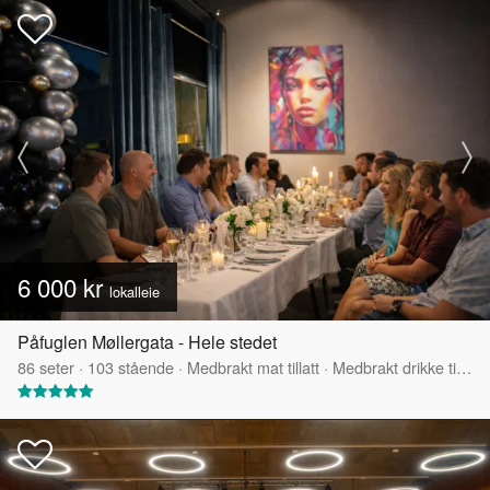
6 000 kr
lokalleie
Påfuglen Møllergata - Hele stedet
86
seter
·
103
stående
·
Medbrakt mat tillatt
·
Medbrakt drikke tillatt