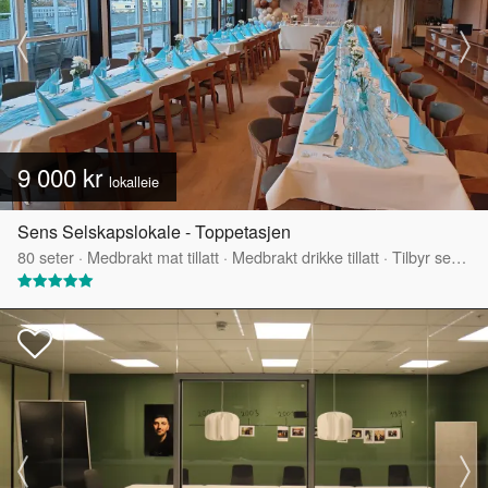
9 000 kr
lokalleie
Sens Selskapslokale - Toppetasjen
80
seter
·
Medbrakt mat tillatt
·
Medbrakt drikke tillatt
·
Tilbyr servering