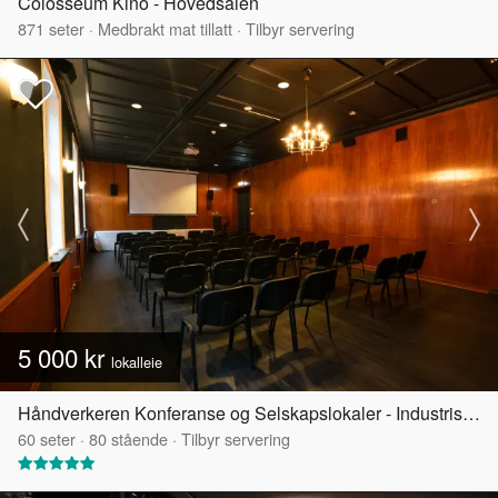
Colosseum Kino - Hovedsalen
871
seter
·
Medbrakt mat tillatt
·
Tilbyr servering
5 000 kr
lokalleie
Håndverkeren Konferanse og Selskapslokaler - Industrisalen
60
seter
·
80
stående
·
Tilbyr servering