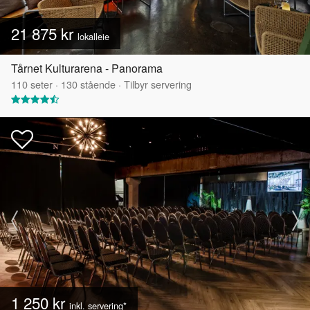
21 875 kr
lokalleie
Tårnet Kulturarena - Panorama
110
seter
·
130
stående
·
Tilbyr servering
1 250 kr
inkl. servering*