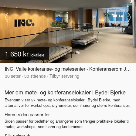
1 650 kr
lokalleie
INC. Valle konferanse- og møtesenter - Konferanserom Jordal
30
seter
·
30
stående
·
Tilbyr servering
Mer om møte- og konferanselokaler i Bydel Bjerke
Eventum viser 27 møte- og konferanselokaler i Bydel Bjerke, med
alternativer for workshops, styremøter, seminarer og større konferanser.
Hvem siden passer for
Siden passer for bedrifter og arrangører som trenger praktiske lokaler til
møter, workshops, seminarer og konferanser.
Slik velger du