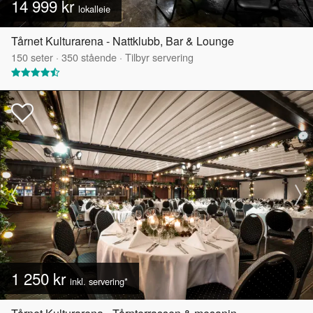
14 999 kr
lokalleie
Tårnet Kulturarena - Nattklubb, Bar & Lounge
150
seter
·
350
stående
·
Tilbyr servering
1 250 kr
inkl. servering*