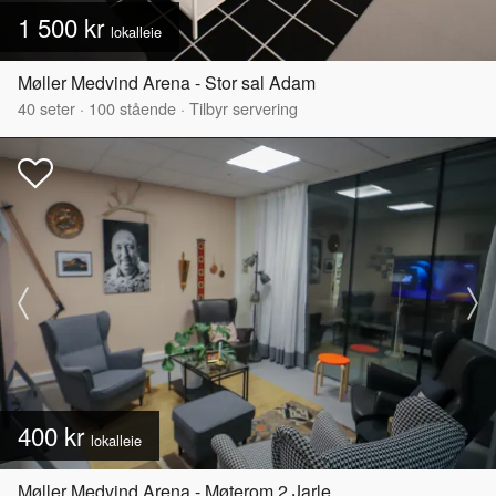
1 500 kr
lokalleie
Møller Medvind Arena - Stor sal Adam
40
seter
·
100
stående
·
Tilbyr servering
400 kr
lokalleie
Møller Medvind Arena - Møterom 2 Jarle