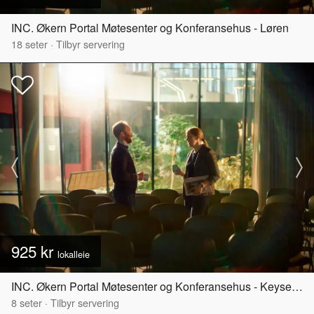
INC. Økern Portal Møtesenter og Konferansehus - Løren
18
seter
·
Tilbyr servering
925 kr
lokalleie
INC. Økern Portal Møtesenter og Konferansehus - Keyserløkka
8
seter
·
Tilbyr servering