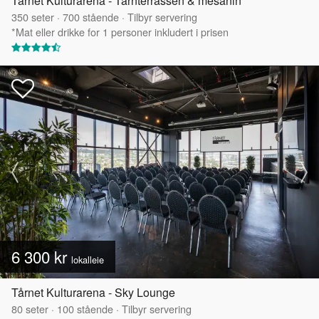
Tårnet Kulturarena - Tårnterrassen & mesanin
350
seter
·
700
stående
·
Tilbyr servering
*Mat eller drikke for 1 personer inkludert i prisen
6 300 kr
lokalleie
Tårnet Kulturarena - Sky Lounge
80
seter
·
100
stående
·
Tilbyr servering