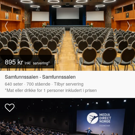
895 kr
inkl. servering*
Samfunnssalen - Samfunnssalen
640
seter
·
700
stående
·
Tilbyr servering
*Mat eller drikke for 1 personer inkludert i prisen