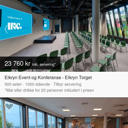
23 760 kr
inkl. servering*
Eikryn Event og Konferanse - Eikryn Torget
500
seter
·
1000
stående
·
Tilbyr servering
*Mat eller drikke for 20 personer inkludert i prisen