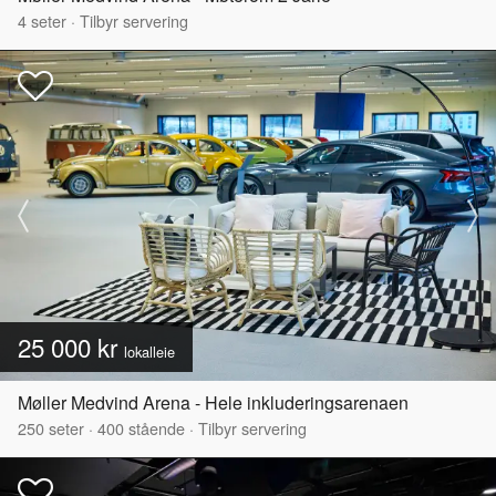
4
seter
·
Tilbyr servering
25 000 kr
lokalleie
Møller Medvind Arena - Hele inkluderingsarenaen
250
seter
·
400
stående
·
Tilbyr servering