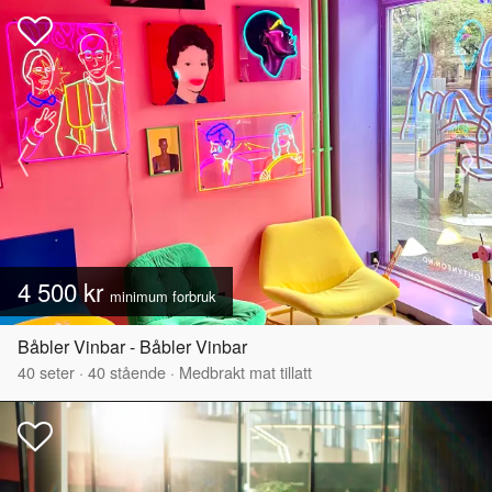
4 500 kr
minimum forbruk
Båbler Vinbar - Båbler Vinbar
40
seter
·
40
stående
·
Medbrakt mat tillatt