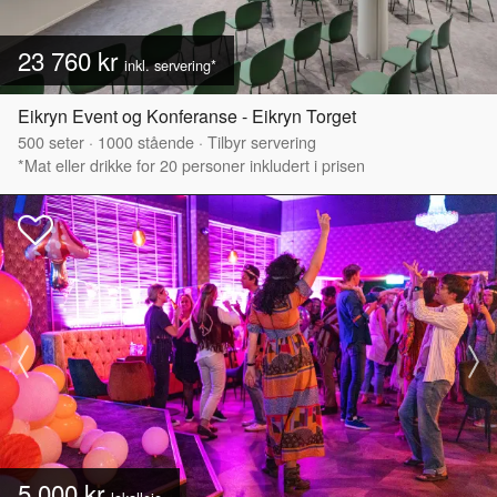
23 760 kr
inkl. servering*
Eikryn Event og Konferanse - Eikryn Torget
500
seter
·
1000
stående
·
Tilbyr servering
*Mat eller drikke for 20 personer inkludert i prisen
5 000 kr