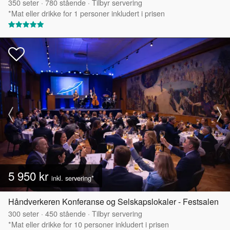
350
seter
·
780
stående
·
Tilbyr servering
*Mat eller drikke for 1 personer inkludert i prisen
5 950 kr
inkl. servering*
Håndverkeren Konferanse og Selskapslokaler - Festsalen
300
seter
·
450
stående
·
Tilbyr servering
*Mat eller drikke for 10 personer inkludert i prisen