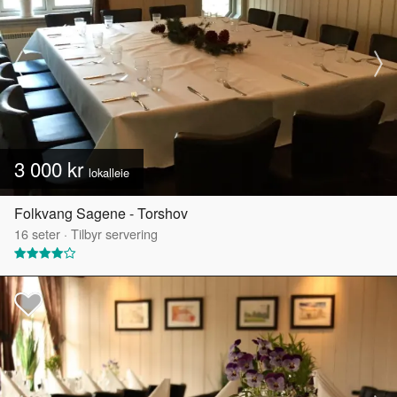
3 000 kr
lokalleie
Folkvang Sagene - Torshov
16
seter
·
Tilbyr servering