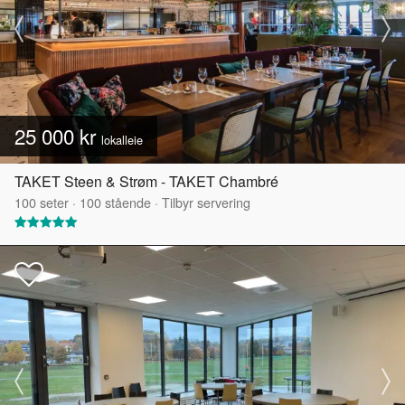
25 000 kr
lokalleie
TAKET Steen & Strøm - TAKET Chambré
100
seter
·
100
stående
·
Tilbyr servering