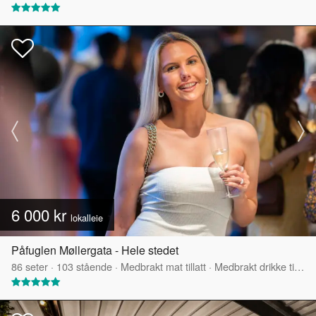
6 000 kr
lokalleie
Påfuglen Møllergata - Hele stedet
86
seter
·
103
stående
·
Medbrakt mat tillatt
·
Medbrakt drikke tillatt