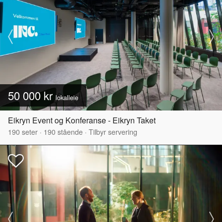
50 000 kr
lokalleie
Eikryn Event og Konferanse - Eikryn Taket
190
seter
·
190
stående
·
Tilbyr servering