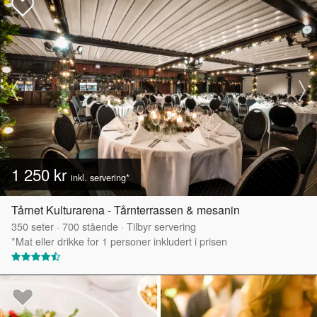
1 250 kr
inkl. servering*
Tårnet Kulturarena - Tårnterrassen & mesanin
350
seter
·
700
stående
·
Tilbyr servering
*Mat eller drikke for 1 personer inkludert i prisen