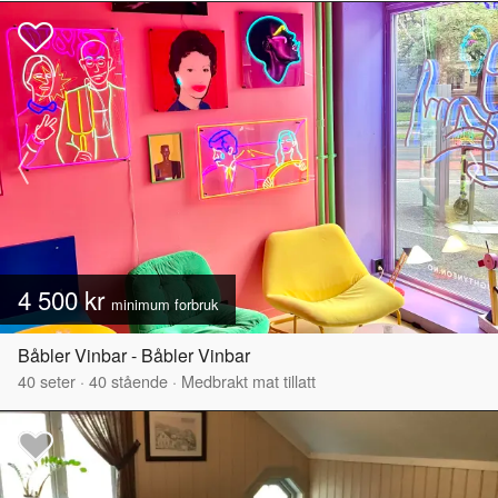
4 500 kr
minimum forbruk
Båbler Vinbar - Båbler Vinbar
40
seter
·
40
stående
·
Medbrakt mat tillatt