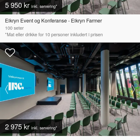
5 950 kr
inkl. servering*
Eikryn Event og Konferanse - Eikryn Farmer
100
seter
*Mat eller drikke for 10 personer inkludert i prisen
2 975 kr
inkl. servering*