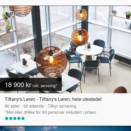
18 900 kr
inkl. servering*
Tiffany's Løren - Tiffany's Løren, hele utestedet
90
seter
·
50
stående
·
Tilbyr servering
*Mat eller drikke for 60 personer inkludert i prisen