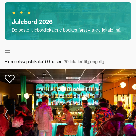
★ ★ ★
Julebord 2026
De beste julebordlokalene bookes først – sikre lokalet nå.
Finn selskapslokaler i Grefsen
30 lokaler tilgjengelig