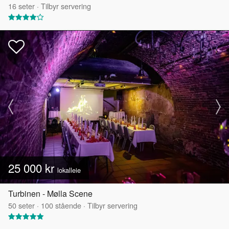
16
seter
·
Tilbyr servering
25 000 kr
lokalleie
Turbinen - Mølla Scene
50
seter
·
100
stående
·
Tilbyr servering