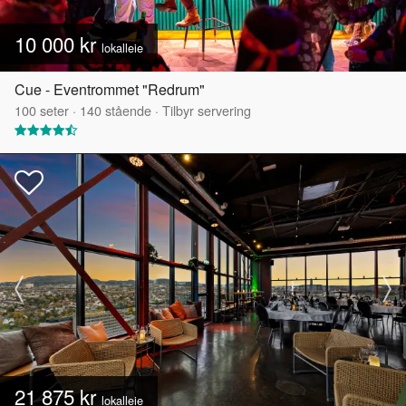
10 000 kr
lokalleie
Cue - Eventrommet "Redrum"
100
seter
·
140
stående
·
Tilbyr servering
21 875 kr
lokalleie