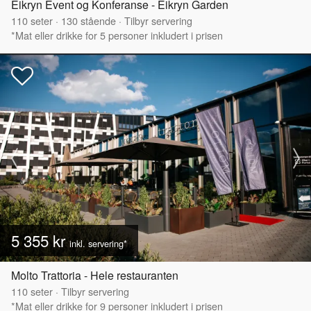
Eikryn Event og Konferanse - Eikryn Garden
110
seter
·
130
stående
·
Tilbyr servering
*Mat eller drikke for 5 personer inkludert i prisen
5 355 kr
inkl. servering*
Molto Trattoria - Hele restauranten
110
seter
·
Tilbyr servering
*Mat eller drikke for 9 personer inkludert i prisen