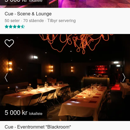
lokalleie
Cue - Scene & Lounge
50
seter
·
70
stående
·
Tilbyr servering
5 000 kr
lokalleie
Cue - Eventrommet "Blackroom"