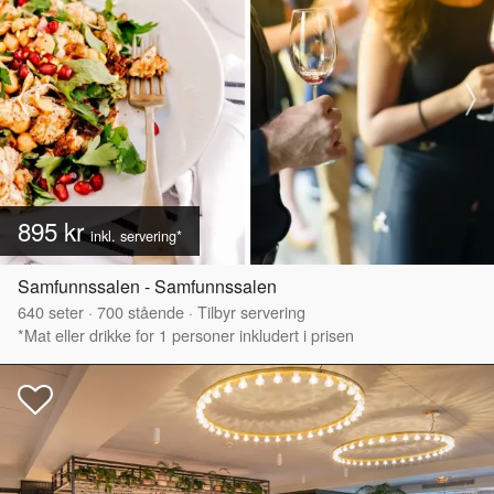
895 kr
inkl. servering*
Samfunnssalen - Samfunnssalen
640
seter
·
700
stående
·
Tilbyr servering
*Mat eller drikke for 1 personer inkludert i prisen