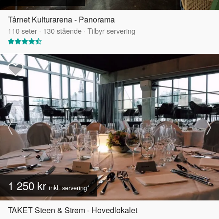
Tårnet Kulturarena - Panorama
110
seter
·
130
stående
·
Tilbyr servering
1 250 kr
inkl. servering*
TAKET Steen & Strøm - Hovedlokalet