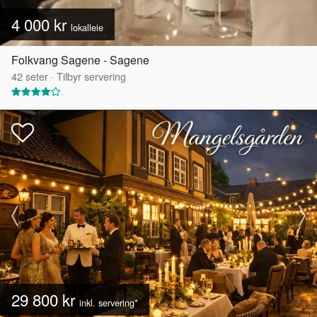
4 000 kr
lokalleie
Folkvang Sagene - Sagene
42
seter
·
Tilbyr servering
29 800 kr
inkl. servering*