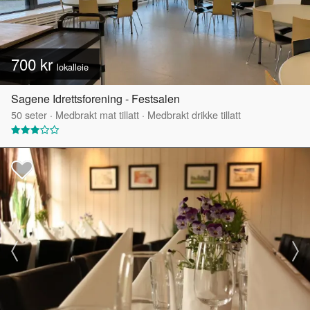
700 kr
lokalleie
Sagene Idrettsforening - Festsalen
50
seter
·
Medbrakt mat tillatt
·
Medbrakt drikke tillatt