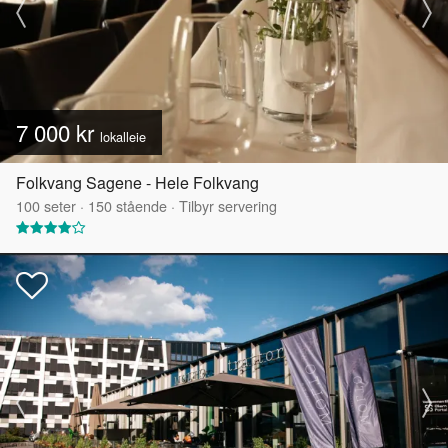
7 000 kr
lokalleie
Folkvang Sagene - Hele Folkvang
100
seter
·
150
stående
·
Tilbyr servering