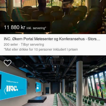
11 880 kr
inkl. servering*
INC. Økern Portal Møtesenter og Konferansehus - Storsalen
200
seter
·
Tilbyr servering
*Mat eller drikke for 10 personer inkludert i prisen