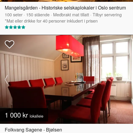
Mangelsgården - Historiske selskaplokaler i Oslo sentrum
100
seter
·
150
stående
·
Medbrakt mat tillatt
·
Tilbyr servering
*Mat eller drikke for 40 personer inkludert i prisen
1 000 kr
lokalleie
Folkvang Sagene - Bjølsen