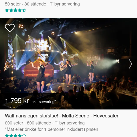
50
seter
·
80
stående
·
Tilbyr servering
1 795 kr
inkl. servering*
Wallmans egen storstue! - Mølla Scene - Hovedsalen
600
seter
·
800
stående
·
Tilbyr servering
*Mat eller drikke for 1 personer inkludert i prisen