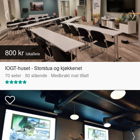
800 kr
lokalleie
IOGT-huset - Storstua og kjøkkenet
70
seter
·
50
stående
·
Medbrakt mat tillatt