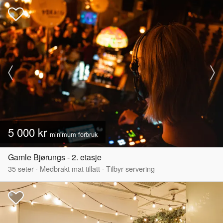
5 000 kr
minimum forbruk
Gamle Bjørungs - 2. etasje
35
seter
·
Medbrakt mat tillatt
·
Tilbyr servering