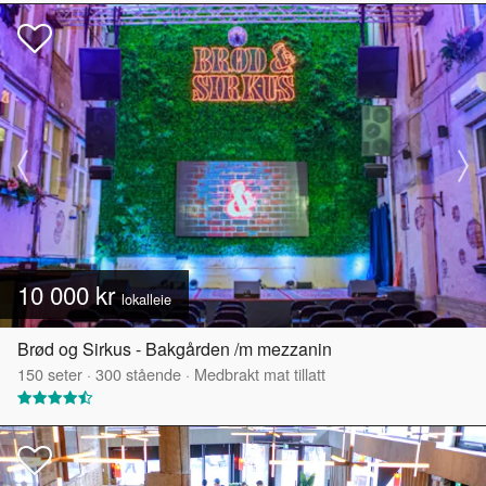
10 000 kr
lokalleie
Brød og Sirkus - Bakgården /m mezzanin
150
seter
·
300
stående
·
Medbrakt mat tillatt