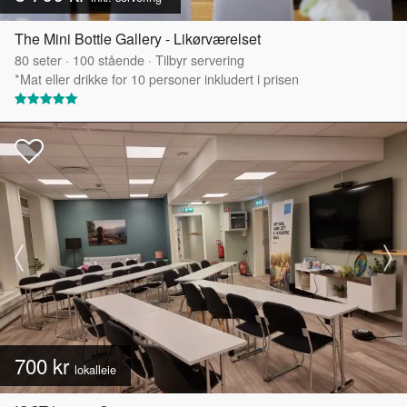
The Mini Bottle Gallery - Likørværelset
80
seter
·
100
stående
·
Tilbyr servering
*Mat eller drikke for 10 personer inkludert i prisen
700 kr
lokalleie