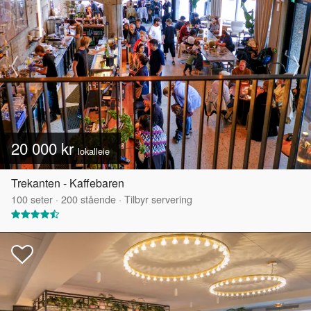
20 000 kr
lokalleie
Trekanten - Kaffebaren
100
seter
·
200
stående
·
Tilbyr servering