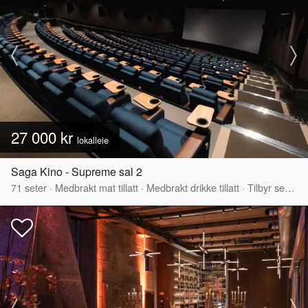
27 000 kr
lokalleie
Saga Kino - Supreme sal 2
71
seter
·
Medbrakt mat tillatt
·
Medbrakt drikke tillatt
·
Tilbyr servering