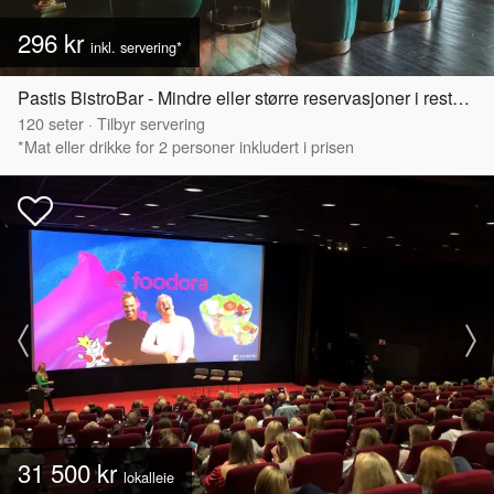
296 kr
inkl. servering*
Pastis BistroBar - Mindre eller større reservasjoner i restaurant
120
seter
·
Tilbyr servering
*Mat eller drikke for 2 personer inkludert i prisen
31 500 kr
lokalleie