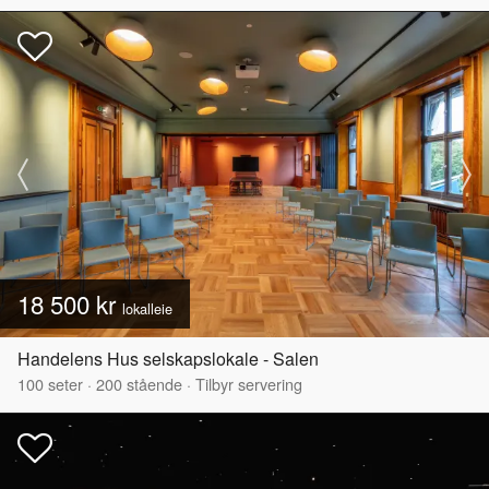
18 500 kr
lokalleie
Handelens Hus selskapslokale - Salen
100
seter
·
200
stående
·
Tilbyr servering