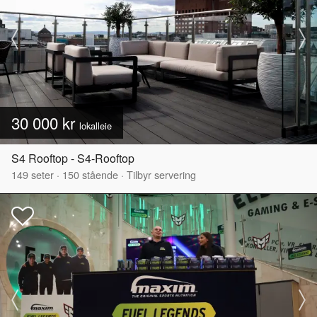
30 000 kr
lokalleie
S4 Rooftop - S4-Rooftop
149
seter
·
150
stående
·
Tilbyr servering