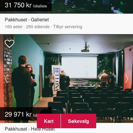
31 750 kr
lokalleie
Pakkhuset - Galleriet
160
seter
·
250
stående
·
Tilbyr servering
29 971 kr
lokalleie
Kart
Søkevalg
Pakkhuset - Hele Huset