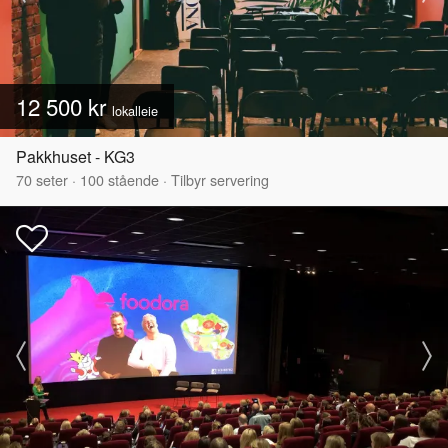
12 500 kr
lokalleie
Pakkhuset - KG3
70
seter
·
100
stående
·
Tilbyr servering