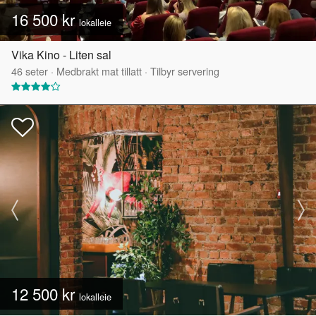
16 500 kr
lokalleie
Vika Kino - Liten sal
46
seter
·
Medbrakt mat tillatt
·
Tilbyr servering
12 500 kr
lokalleie