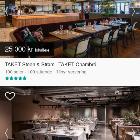
25 000 kr
lokalleie
TAKET Steen & Strøm - TAKET Chambré
100
seter
·
100
stående
·
Tilbyr servering