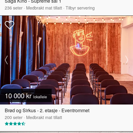
Saga Kino - Supreme sal 1
236
seter
·
Medbrakt mat tillatt
·
Tilbyr servering
10 000 kr
lokalleie
Brød og Sirkus - 2. etasje - Eventrommet
200
seter
·
Medbrakt mat tillatt