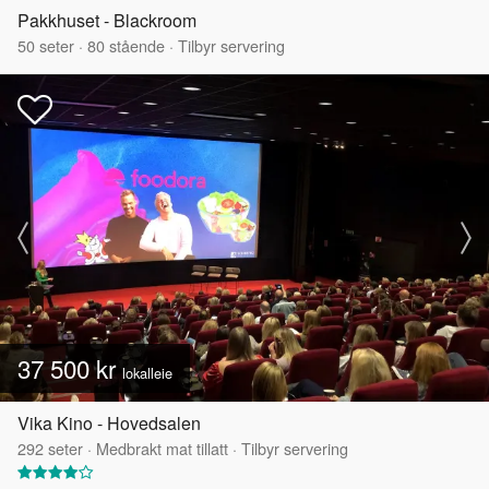
Pakkhuset - Blackroom
50
seter
·
80
stående
·
Tilbyr servering
37 500 kr
lokalleie
Vika Kino - Hovedsalen
292
seter
·
Medbrakt mat tillatt
·
Tilbyr servering