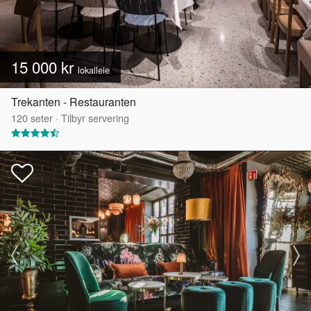
15 000 kr
lokalleie
Trekanten - Restauranten
120
seter
·
Tilbyr servering