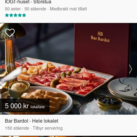
IOGT-huset - Storstua
50
seter
·
50
stående
·
Medbrakt mat tillatt
5 000 kr
lokalleie
Bar Bardot - Hele lokalet
150
stående
·
Tilbyr servering