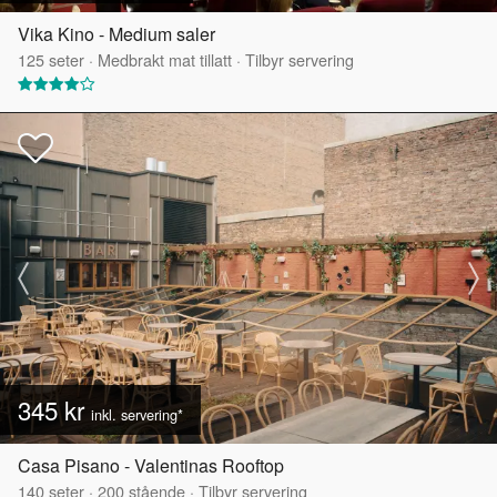
Vika Kino - Medium saler
125
seter
·
Medbrakt mat tillatt
·
Tilbyr servering
345 kr
inkl. servering*
Casa Pisano - Valentinas Rooftop
140
seter
·
200
stående
·
Tilbyr servering