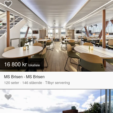
16 800 kr
lokalleie
MS Brisen - MS Brisen
120
seter
·
146
stående
·
Tilbyr servering