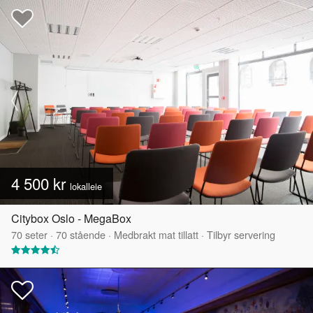
4 500 kr
lokalleie
Citybox Oslo - MegaBox
70
seter
·
70
stående
·
Medbrakt mat tillatt
·
Tilbyr servering