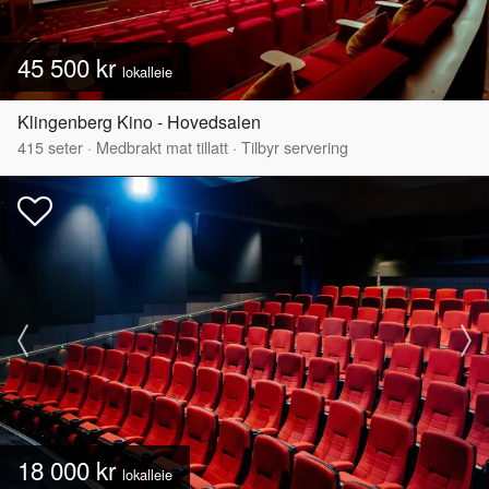
45 500 kr
lokalleie
Klingenberg Kino - Hovedsalen
415
seter
·
Medbrakt mat tillatt
·
Tilbyr servering
18 000 kr
lokalleie