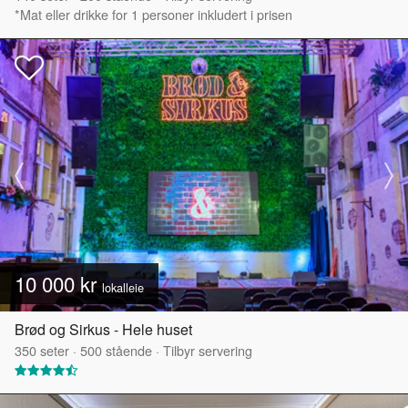
*Mat eller drikke for 1 personer inkludert i prisen
10 000 kr
lokalleie
Brød og Sirkus - Hele huset
350
seter
·
500
stående
·
Tilbyr servering