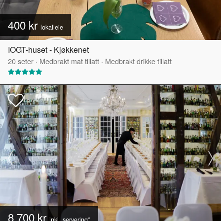
400 kr
lokalleie
IOGT-huset - Kjøkkenet
20
seter
·
Medbrakt mat tillatt
·
Medbrakt drikke tillatt
8 700 kr
inkl. servering*