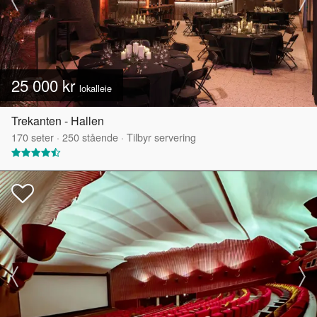
25 000 kr
lokalleie
Trekanten - Hallen
170
seter
·
250
stående
·
Tilbyr servering