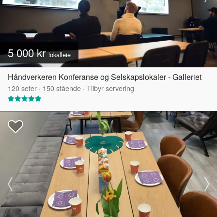
5 000 kr
lokalleie
Håndverkeren Konferanse og Selskapslokaler - Galleriet
120
seter
·
150
stående
·
Tilbyr servering