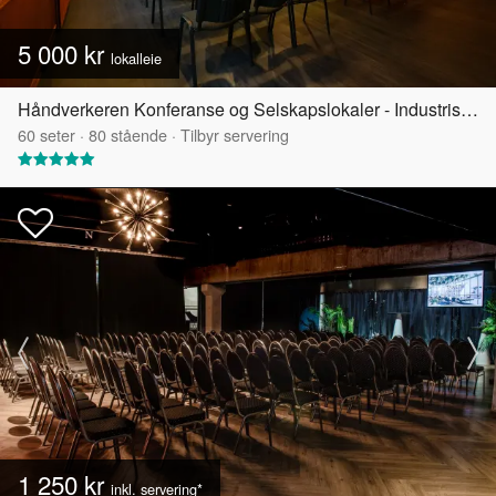
5 000 kr
lokalleie
Håndverkeren Konferanse og Selskapslokaler - Industrisalen
60
seter
·
80
stående
·
Tilbyr servering
1 250 kr
inkl. servering*