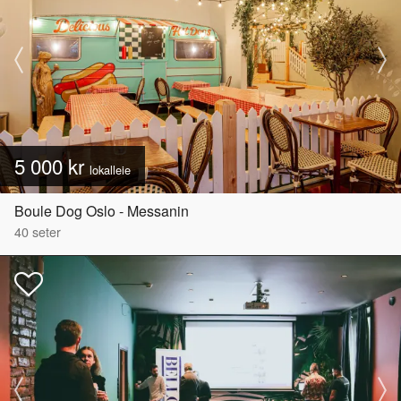
5 000 kr
lokalleie
Boule Dog Oslo - Messanin
40
seter