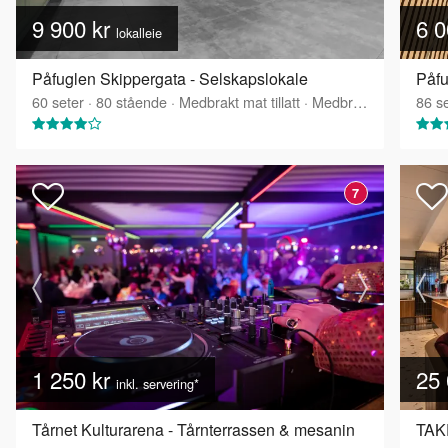
9 900 kr
6 0
lokalleie
Påfuglen Skippergata - Selskapslokale
Påfu
60
seter
·
80
stående
·
Medbrakt mat tillatt
·
Medbrakt drikke tillatt
86
se
7
1 250 kr
25 
inkl. servering*
Tårnet Kulturarena - Tårnterrassen & mesanin
TAK