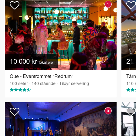
1
10 000 kr
21 
lokalleie
Cue - Eventrommet "Redrum"
Tårn
100
seter
·
140
stående
·
Tilbyr servering
110
s
3