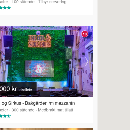
eter
·
100
stående
·
Tilbyr servering
10
000 kr
lokalleie
 og Sirkus - Bakgården /m mezzanin
eter
·
300
stående
·
Medbrakt mat tillatt