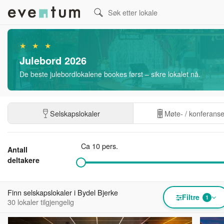
★ ★ ★
Julebord 2026
De beste julebordlokalene bookes først – sikre lokalet nå.
Selskapslokaler
Møte- / konferans
Ca 10 pers.
Antall
deltakere
Finn selskapslokaler i Bydel Bjerke
Filtre
1
30 lokaler tilgjengelig