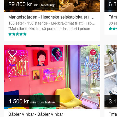
29 800 kr
6 3
inkl. servering*
Mangelsgården - Historiske selskaplokaler i Oslo sentrum
Tårn
100
seter
·
150
stående
·
Medbrakt mat tillatt
·
Tilbyr servering
80
se
*Mat eller drikke for 40 personer inkludert i prisen
17
4 500 kr
3 1
minimum forbruk
Båbler Vinbar - Båbler Vinbar
Tiff