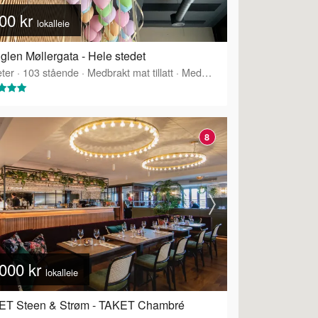
00 kr
lokalleie
glen Møllergata - Hele stedet
ter
·
Tilbyr servering
·
103
stående
·
Medbrakt mat tillatt
·
Medbrakt drikke tillatt
·
Tilbyr 
8
000 kr
lokalleie
ET Steen & Strøm - TAKET Chambré