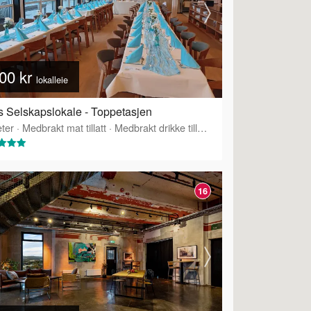
00 kr
lokalleie
 Selskapslokale - Toppetasjen
ter
·
·
Tilbyr servering
Medbrakt mat tillatt
·
Medbrakt drikke tillatt
·
Tilbyr servering
16