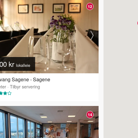
12
00 kr
lokalleie
kvang Sagene - Sagene
ter
·
Tilbyr servering
14