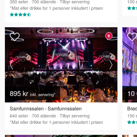
350
seter
·
700
stående
·
Tilbyr servering
100
s
*Mat eller drikke for 1 personer inkludert i prisen
9
895 kr
10 
inkl. servering*
Samfunnssalen - Samfunnssalen
Brød
640
seter
·
700
stående
·
Tilbyr servering
150
s
*Mat eller drikke for 1 personer inkludert i prisen