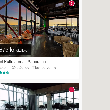
2
875 kr
lokalleie
et Kulturarena - Panorama
eter
·
130
stående
·
Tilbyr servering
4