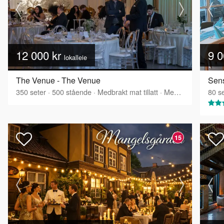
12 000 kr
9 0
lokalleie
The Venue - The Venue
Sens
350
seter
·
500
stående
·
Medbrakt mat tillatt
·
Medbrakt drikke tillatt
80
se
15