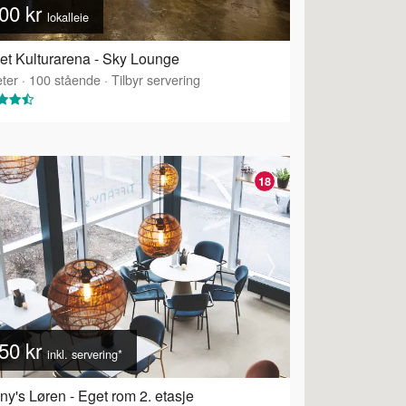
00 kr
lokalleie
et Kulturarena - Sky Lounge
ter
·
100
stående
·
Tilbyr servering
18
50 kr
inkl. servering*
any's Løren - Eget rom 2. etasje