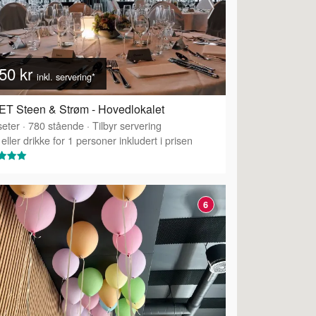
50 kr
inkl. servering*
T Steen & Strøm - Hovedlokalet
eter
·
780
stående
·
Tilbyr servering
eller drikke for 1 personer inkludert i prisen
6