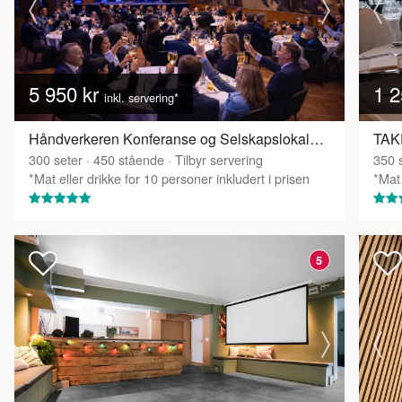
5 950 kr
1 2
inkl. servering*
Håndverkeren Konferanse og Selskapslokaler - Festsalen
TAKE
300
seter
·
450
stående
·
Tilbyr servering
350
s
*Mat eller drikke for 10 personer inkludert i prisen
*Mat 
5