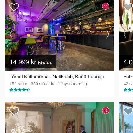
11
14 999 kr
4 0
lokalleie
Tårnet Kulturarena - Nattklubb, Bar & Lounge
Fol
150
seter
·
350
stående
·
Tilbyr servering
42
se
13