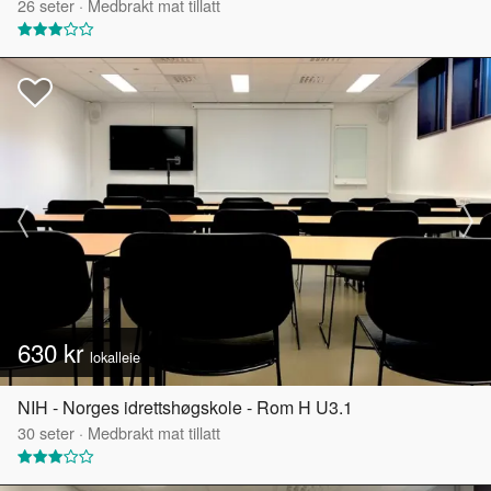
26
seter
·
Medbrakt mat tillatt
630 kr
lokalleie
NIH - Norges idrettshøgskole - Rom H U3.1
30
seter
·
Medbrakt mat tillatt