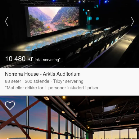
10 480 kr
inkl. servering*
Norrøna House - Arktis Auditorium
88
seter
·
200
stående
·
Tilbyr servering
*Mat eller drikke for 1 personer inkludert i prisen