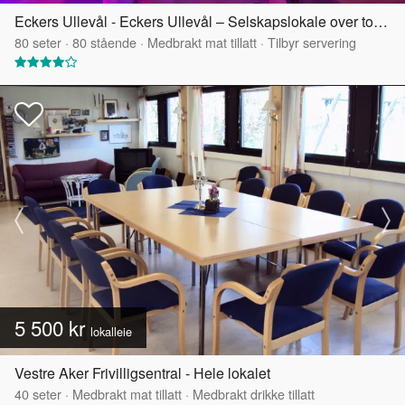
Eckers Ullevål - Eckers Ullevål – Selskapslokale over to etasjer
80
seter
·
80
stående
·
Medbrakt mat tillatt
·
Tilbyr servering
5 500 kr
lokalleie
Vestre Aker Frivilligsentral - Hele lokalet
40
seter
·
Medbrakt mat tillatt
·
Medbrakt drikke tillatt