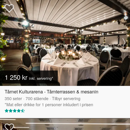
1 250 kr
inkl. servering*
Tårnet Kulturarena - Tårnterrassen & mesanin
350
seter
·
700
stående
·
Tilbyr servering
*Mat eller drikke for 1 personer inkludert i prisen