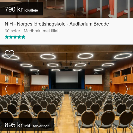
790 kr
lokalleie
NIH - Norges idrettshøgskole - Auditorium Bredde
60
seter
·
Medbrakt mat tillatt
895 kr
inkl. servering*