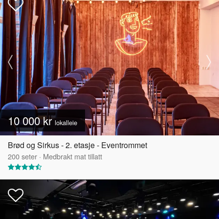
10 000 kr
lokalleie
Brød og Sirkus - 2. etasje - Eventrommet
200
seter
·
Medbrakt mat tillatt