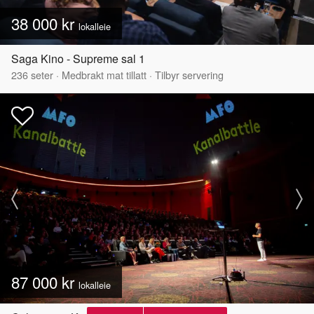
38 000 kr
lokalleie
Saga Kino - Supreme sal 1
236
seter
·
Medbrakt mat tillatt
·
Tilbyr servering
87 000 kr
lokalleie