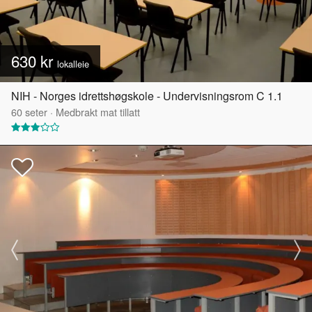
630 kr
lokalleie
NIH - Norges idrettshøgskole - Undervisningsrom C 1.1
60
seter
·
Medbrakt mat tillatt