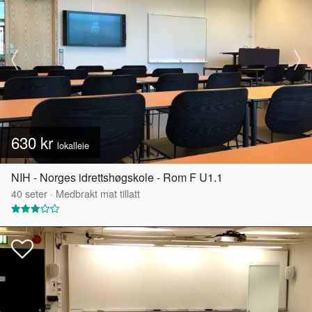
630 kr
lokalleie
NIH - Norges idrettshøgskole - Rom F U1.1
40
seter
·
Medbrakt mat tillatt