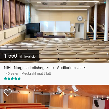
1 550 kr
lokalleie
NIH - Norges idrettshøgskole - Auditorium Utsikt
140
seter
·
Medbrakt mat tillatt