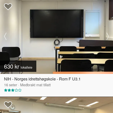
630 kr
lokalleie
NIH - Norges idrettshøgskole - Rom F U3.1
16
seter
·
Medbrakt mat tillatt