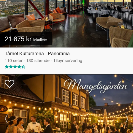
21 875 kr
lokalleie
Tårnet Kulturarena - Panorama
110
seter
·
130
stående
·
Tilbyr servering