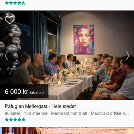
6 000 kr
lokalleie
Påfuglen Møllergata - Hele stedet
86
seter
·
103
stående
·
Medbrakt mat tillatt
·
Medbrakt drikke tillatt