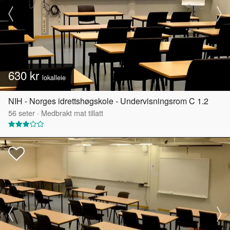
630 kr
lokalleie
NIH - Norges idrettshøgskole - Undervisningsrom C 1.2
56
seter
·
Medbrakt mat tillatt