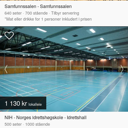
Samfunnssalen - Samfunnssalen
640
seter
·
700
stående
·
Tilbyr servering
*Mat eller drikke for 1 personer inkludert i prisen
1 130 kr
lokalleie
NIH - Norges idrettshøgskole - Idrettshall
500
seter
·
1000
stående