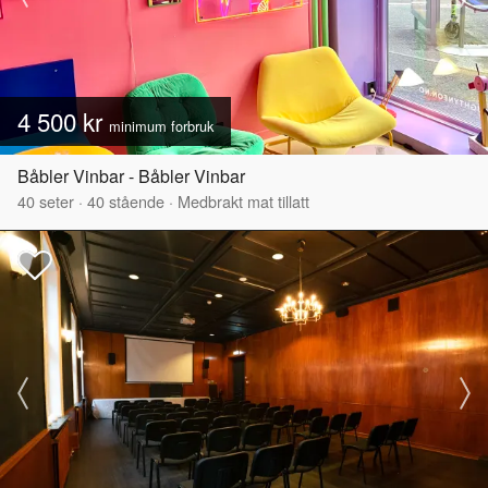
4 500 kr
minimum forbruk
Båbler Vinbar - Båbler Vinbar
40
seter
·
40
stående
·
Medbrakt mat tillatt