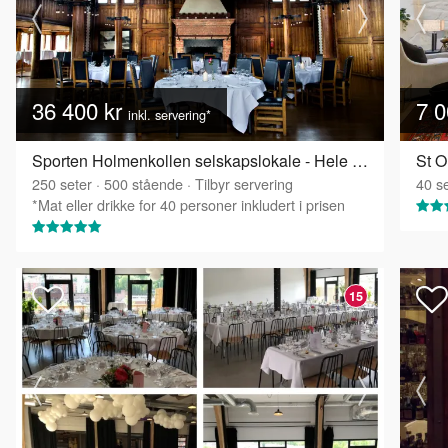
36 400 kr
7 0
inkl. servering*
Sporten Holmenkollen selskapslokale - Hele Sporten
St O
250
seter
·
500
stående
·
Tilbyr servering
40
se
*Mat eller drikke for 40 personer inkludert i prisen
15