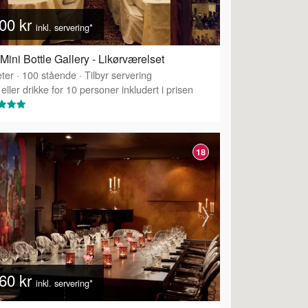
00 kr
inkl. servering*
Mini Bottle Gallery - Likørværelset
ter
·
100
stående
·
Tilbyr servering
eller drikke for 10 personer inkludert i prisen
18
60 kr
inkl. servering*