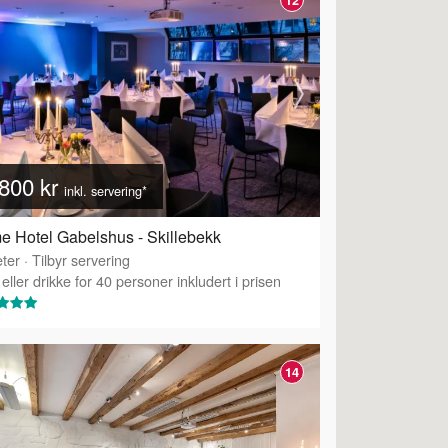
800 kr
inkl. servering*
 Hotel Gabelshus - Skillebekk
ter
·
Tilbyr servering
eller drikke for 40 personer inkludert i prisen
14