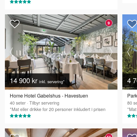
9
14 900 kr
4 7
inkl. servering*
Home Hotel Gabelshus - Havestuen
Park
40
seter
·
Tilbyr servering
80
se
*Mat eller drikke for 20 personer inkludert i prisen
*Mat 
11