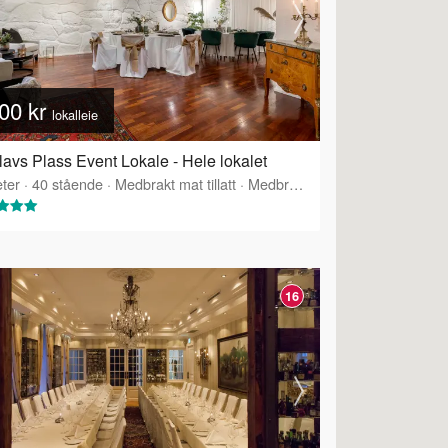
00 kr
lokalleie
lavs Plass Event Lokale - Hele lokalet
ter
·
40
stående
·
Medbrakt mat tillatt
·
Medbrakt drikke tillatt
16