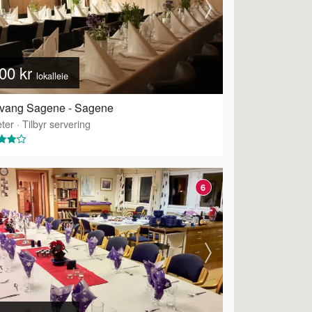
00 kr
lokalleie
kvang Sagene - Sagene
ter
·
Tilbyr servering
6