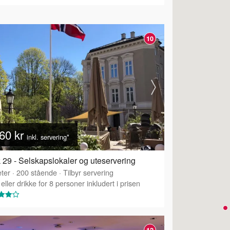
10
60 kr
inkl. servering*
 29 - Selskapslokaler og uteservering
ter
·
200
stående
·
Tilbyr servering
eller drikke for 8 personer inkludert i prisen
12