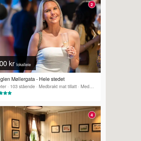
2
00 kr
lokalleie
glen Møllergata - Hele stedet
ter
·
Tilbyr servering
·
103
stående
·
Medbrakt mat tillatt
·
Medbrakt drikke tillatt
·
Tilbyr 
4