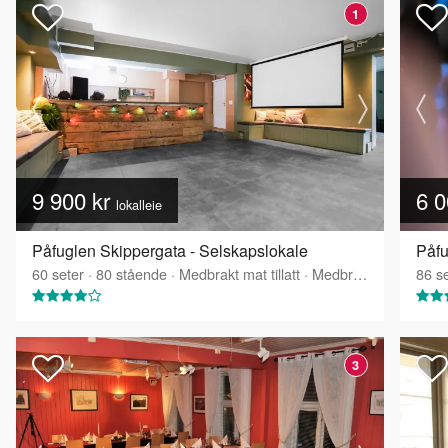
1
9 900 kr
6 0
lokalleie
Påfuglen Skippergata - Selskapslokale
Påfu
60
seter
·
80
stående
·
Medbrakt mat tillatt
·
Medbrakt drikke tillatt
86
se
3