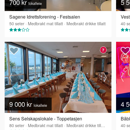
700 kr
5 5
lokalleie
Sagene Idrettsforening - Festsalen
Vest
50
seter
·
Medbrakt mat tillatt
·
Medbrakt drikke tillatt
40
se
7
9 000 kr
4 5
lokalleie
Sens Selskapslokale - Toppetasjen
Båbl
80
seter
·
Medbrakt mat tillatt
·
Medbrakt drikke tillatt
·
Tilbyr serv
40
se