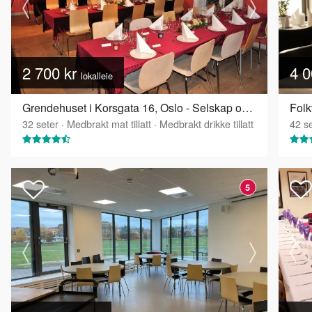
2 700 kr
4 0
lokalleie
Grendehuset i Korsgata 16, Oslo - Selskap og konferanselokale
Fol
32
seter
·
Medbrakt mat tillatt
·
Medbrakt drikke tillatt
42
se
5