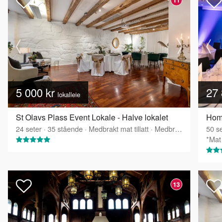
5 000 kr
27 
lokalleie
St Olavs Plass Event Lokale - Halve lokalet
Home
24
seter
·
35
stående
·
Medbrakt mat tillatt
·
Medbrakt drikke tillatt
50
se
*Mat 
13