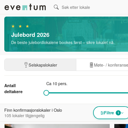
★ ★ ★
Julebord 2026
De beste julebordlokalene bookes først – sikre lokalet nå.
Selskapslokaler
Møte- / konferans
Ca 10 pers.
Antall
deltakere
Finn konfirmasjonslokaler i Oslo
Filtre
1
105 lokaler tilgjengelig