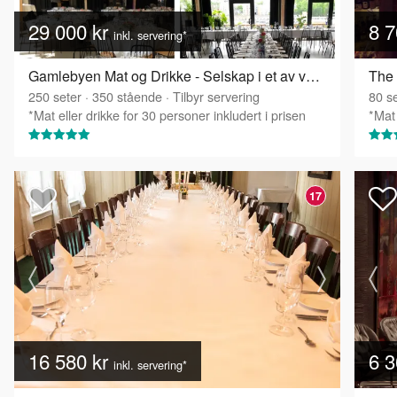
29 000 kr
8 7
inkl. servering*
Gamlebyen Mat og Drikke - Selskap i et av våre to selskapslokaler
The 
250
seter
·
350
stående
·
Tilbyr servering
80
se
*Mat eller drikke for 30 personer inkludert i prisen
*Mat 
17
16 580 kr
6 3
inkl. servering*