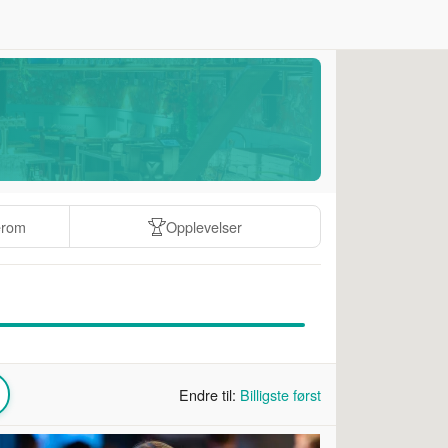
erom
Opplevelser
Endre til:
Billigste først