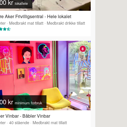
00 kr
lokalleie
re Aker Frivilligsentral - Hele lokalet
ter
·
Medbrakt mat tillatt
·
Medbrakt drikke tillatt
8
00 kr
minimum forbruk
er Vinbar - Båbler Vinbar
ering
ter
·
40
stående
·
Medbrakt mat tillatt