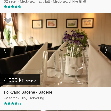
32
seter
·
Medbrakt mat tillatt
·
Medbrakt drikke tillatt
4 000 kr
lokalleie
Folkvang Sagene - Sagene
42
seter
·
Tilbyr servering