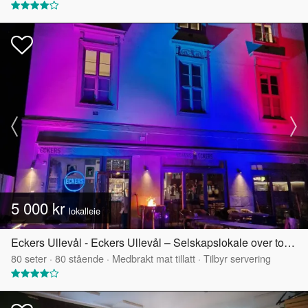
5 000 kr
lokalleie
Eckers Ullevål - Eckers Ullevål – Selskapslokale over to etasjer
80
seter
·
80
stående
·
Medbrakt mat tillatt
·
Tilbyr servering