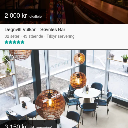
2 000 kr
lokalleie
Døgnvill Vulkan - Søvnløs Bar
32
seter
·
43
stående
·
Tilbyr servering
3 150 kr
inkl. servering*