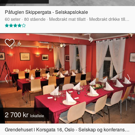
Påfuglen Skippergata - Selskapslokale
60
seter
·
80
stående
·
Medbrakt mat tillatt
·
Medbrakt drikke tillatt
·
2 700 kr
lokalleie
Grendehuset i Korsgata 16, Oslo - Selskap og konferanselokale