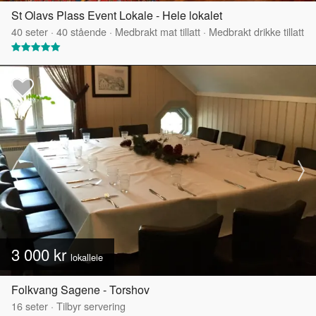
St Olavs Plass Event Lokale - Hele lokalet
40
seter
·
40
stående
·
Medbrakt mat tillatt
·
Medbrakt drikke tillatt
3 000 kr
lokalleie
Folkvang Sagene - Torshov
16
seter
·
Tilbyr servering