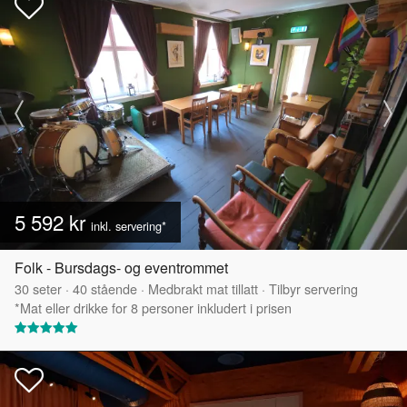
5 592 kr
inkl. servering*
Folk - Bursdags- og eventrommet
30
seter
·
40
stående
·
Medbrakt mat tillatt
·
Tilbyr servering
*Mat eller drikke for 8 personer inkludert i prisen