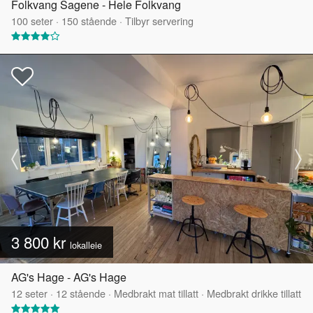
Folkvang Sagene - Hele Folkvang
100
seter
·
150
stående
·
Tilbyr servering
3 800 kr
lokalleie
AG's Hage - AG's Hage
12
seter
·
12
stående
·
Medbrakt mat tillatt
·
Medbrakt drikke tillatt