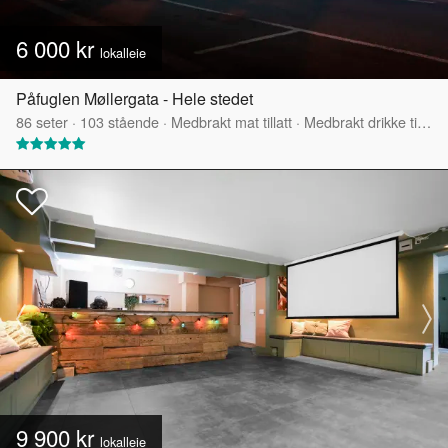
6 000 kr
lokalleie
Påfuglen Møllergata - Hele stedet
86
seter
·
103
stående
·
Medbrakt mat tillatt
·
Medbrakt drikke tillatt
9 900 kr
lokalleie