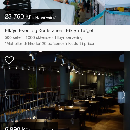
23 760 kr
inkl. servering*
Eikryn Event og Konferanse - Eikryn Torget
500
seter
·
1000
stående
·
Tilbyr servering
*Mat eller drikke for 20 personer inkludert i prisen
6 990 kr