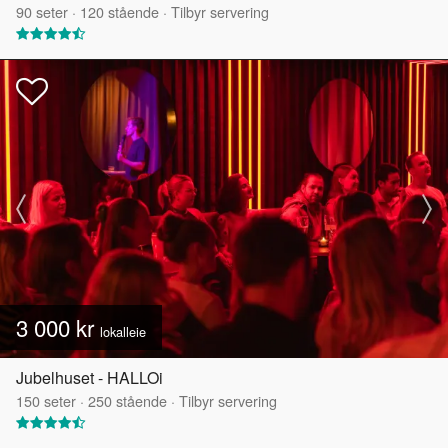
90
seter
·
120
stående
·
Tilbyr servering
3 000 kr
lokalleie
Jubelhuset - HALLOi
150
seter
·
250
stående
·
Tilbyr servering