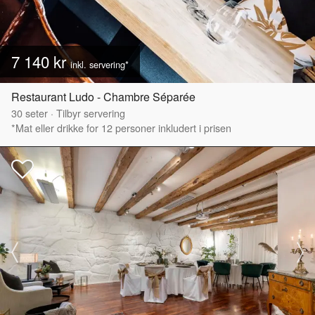
7 140 kr
inkl. servering*
Restaurant Ludo - Chambre Séparée
30
seter
·
Tilbyr servering
*Mat eller drikke for 12 personer inkludert i prisen