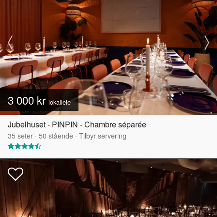
3 000 kr
lokalleie
Jubelhuset - PINPIN - Chambre séparée
35
seter
·
50
stående
·
Tilbyr servering