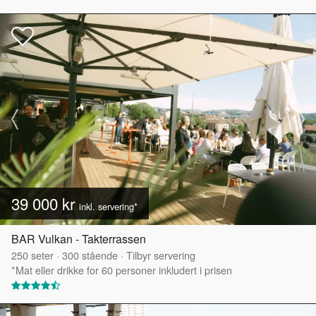
39 000 kr
inkl. servering*
BAR Vulkan - Takterrassen
250
seter
·
300
stående
·
Tilbyr servering
*Mat eller drikke for 60 personer inkludert i prisen