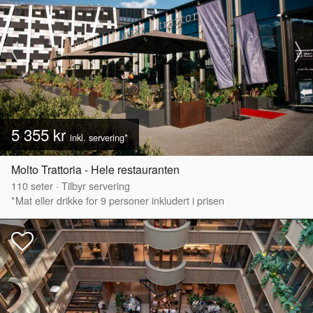
5 355 kr
inkl. servering*
Molto Trattoria - Hele restauranten
110
seter
·
Tilbyr servering
*Mat eller drikke for 9 personer inkludert i prisen