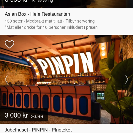
inkl. servering*
Asian Box - Hele Restauranten
130
seter
·
Medbrakt mat tillatt
·
Tilbyr servering
*Mat eller drikke for 10 personer inkludert i prisen
3 000 kr
lokalleie
Jubelhuset - PINPIN - Pinoteket