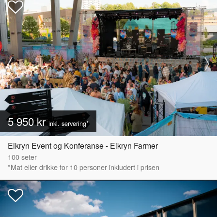
5 950 kr
inkl. servering*
Eikryn Event og Konferanse - Eikryn Farmer
100
seter
*Mat eller drikke for 10 personer inkludert i prisen