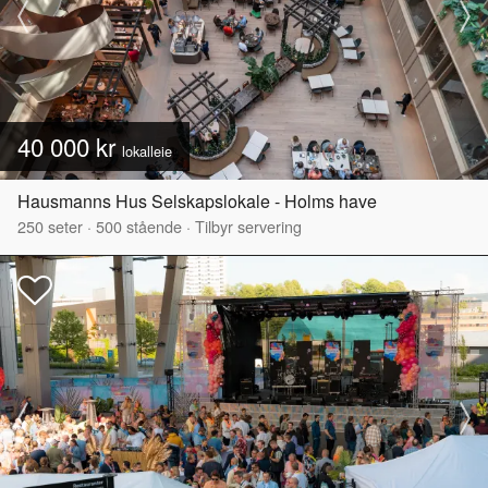
40 000 kr
lokalleie
Hausmanns Hus Selskapslokale - Holms have
250
seter
·
500
stående
·
Tilbyr servering