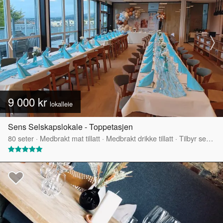
9 000 kr
lokalleie
Sens Selskapslokale - Toppetasjen
80
seter
·
Medbrakt mat tillatt
·
Medbrakt drikke tillatt
·
Tilbyr servering