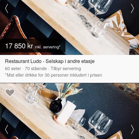
17 850 kr
inkl. servering*
Restaurant Ludo - Selskap i andre etasje
60
seter
·
70
stående
·
Tilbyr servering
*Mat eller drikke for 30 personer inkludert i prisen