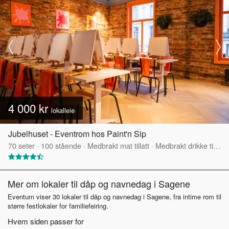
4 000 kr
lokalleie
Jubelhuset - Eventrom hos Paint'n Sip
70
seter
·
100
stående
·
Medbrakt mat tillatt
·
Medbrakt drikke tillatt
Mer om lokaler til dåp og navnedag i Sagene
Eventum viser 30 lokaler til dåp og navnedag i Sagene, fra intime rom til
større festlokaler for familiefeiring.
Hvem siden passer for