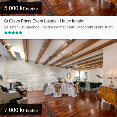
5 000 kr
lokalleie
St Olavs Plass Event Lokale - Halve lokalet
24
seter
·
35
stående
·
Medbrakt mat tillatt
·
Medbrakt drikke tillatt
7 000 kr
lokalleie