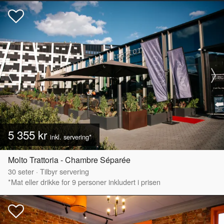
5 355 kr
inkl. servering*
Molto Trattoria - Chambre Séparée
30
seter
·
Tilbyr servering
*Mat eller drikke for 9 personer inkludert i prisen