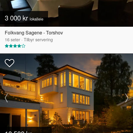
3 000 kr
lokalleie
Folkvang Sagene - Torshov
16
seter
·
Tilbyr servering