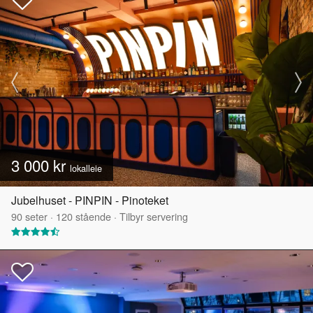
3 000 kr
lokalleie
Jubelhuset - PINPIN - Pinoteket
90
seter
·
120
stående
·
Tilbyr servering