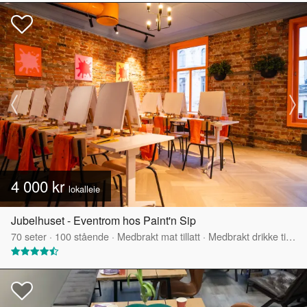
4 000 kr
lokalleie
Jubelhuset - Eventrom hos Paint'n Sip
70
seter
·
100
stående
·
Medbrakt mat tillatt
·
Medbrakt drikke tillatt