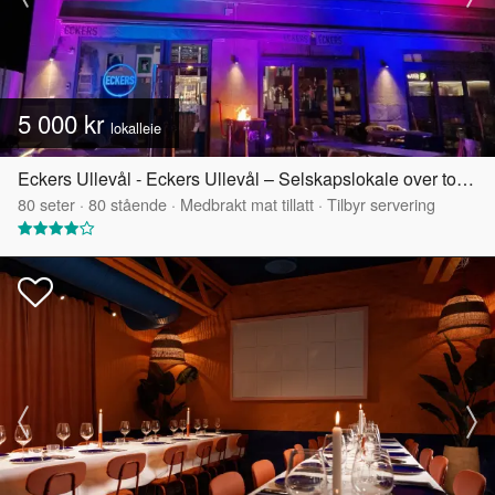
5 000 kr
lokalleie
Eckers Ullevål - Eckers Ullevål – Selskapslokale over to etasjer
80
seter
·
80
stående
·
Medbrakt mat tillatt
·
Tilbyr servering