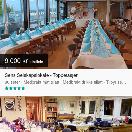
9 000 kr
lokalleie
Sens Selskapslokale - Toppetasjen
80
seter
·
Medbrakt mat tillatt
·
Medbrakt drikke tillatt
·
Tilbyr servering