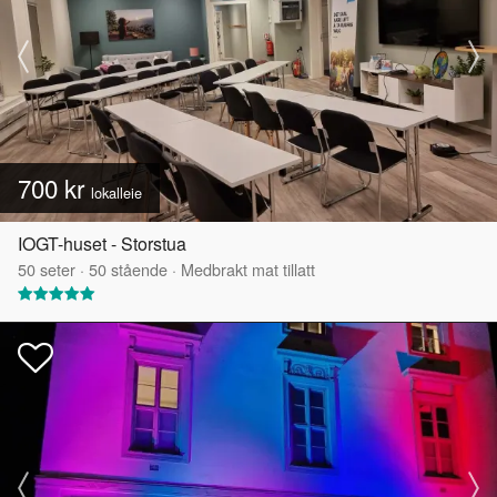
700 kr
lokalleie
IOGT-huset - Storstua
50
seter
·
50
stående
·
Medbrakt mat tillatt