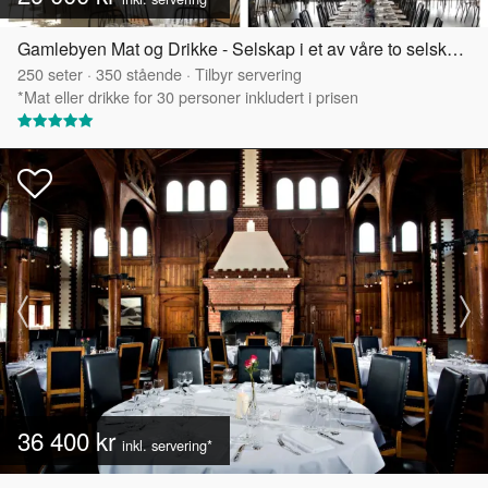
Gamlebyen Mat og Drikke - Selskap i et av våre to selskapslokaler
250
seter
·
350
stående
·
Tilbyr servering
*Mat eller drikke for 30 personer inkludert i prisen
36 400 kr
inkl. servering*