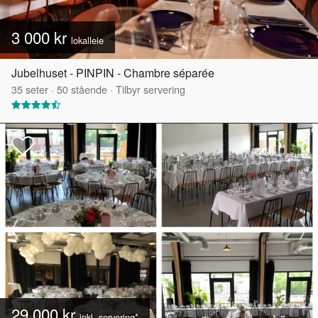
3 000 kr
lokalleie
Jubelhuset - PINPIN - Chambre séparée
35
seter
·
50
stående
·
Tilbyr servering
29 000 kr
inkl. servering*