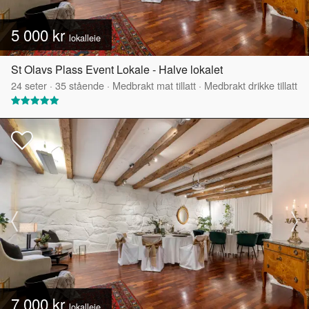
5 000 kr
lokalleie
St Olavs Plass Event Lokale - Halve lokalet
24
seter
·
35
stående
·
Medbrakt mat tillatt
·
Medbrakt drikke tillatt
7 000 kr
lokalleie