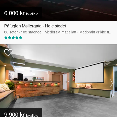
6 000 kr
lokalleie
Påfuglen Møllergata - Hele stedet
86
seter
·
103
stående
·
Medbrakt mat tillatt
·
Medbrakt drikke tillatt
9 900 kr
lokalleie