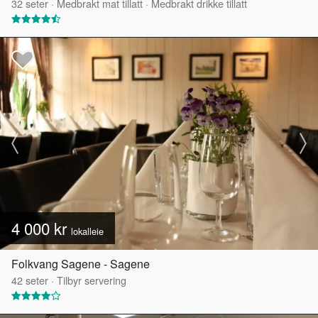
32
seter
·
Medbrakt mat tillatt
·
Medbrakt drikke tillatt
4 000 kr
lokalleie
Folkvang Sagene - Sagene
42
seter
·
Tilbyr servering