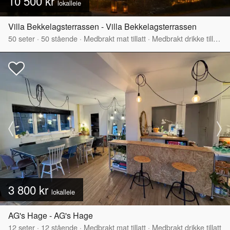
10 500 kr
lokalleie
Villa Bekkelagsterrassen - Villa Bekkelagsterrassen
50
seter
·
50
stående
·
Medbrakt mat tillatt
·
Medbrakt drikke tillatt
·
3 800 kr
lokalleie
AG's Hage - AG's Hage
12
seter
·
12
stående
·
Medbrakt mat tillatt
·
Medbrakt drikke tillatt