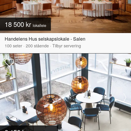
18 500 kr
lokalleie
Handelens Hus selskapslokale - Salen
100
seter
·
200
stående
·
Tilbyr servering