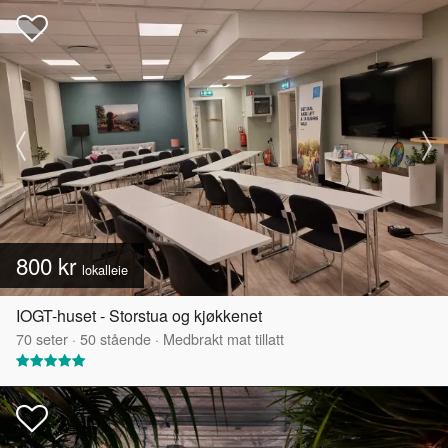
800 kr
lokalleie
IOGT-huset - Storstua og kjøkkenet
70
seter
·
50
stående
·
Medbrakt mat tillatt