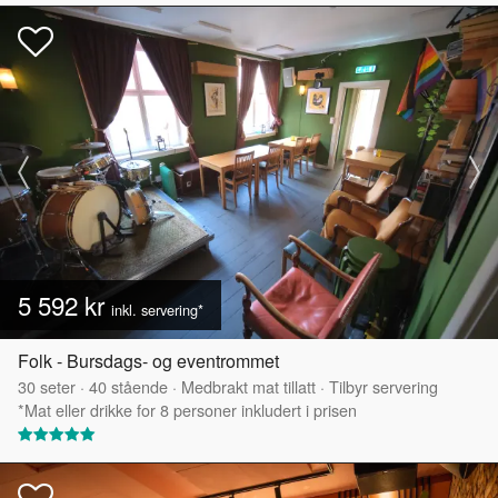
5 592 kr
inkl. servering*
Folk - Bursdags- og eventrommet
30
seter
·
40
stående
·
Medbrakt mat tillatt
·
Tilbyr servering
*Mat eller drikke for 8 personer inkludert i prisen