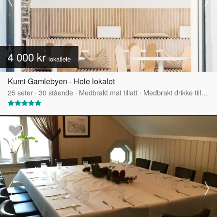
4 000 kr
lokalleie
Kumi Gamlebyen - Hele lokalet
25
seter
·
30
stående
·
Medbrakt mat tillatt
·
Medbrakt drikke tillatt
·