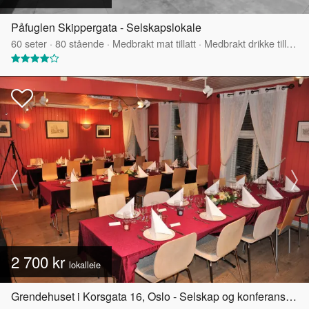
Påfuglen Skippergata - Selskapslokale
60
seter
·
80
stående
·
Medbrakt mat tillatt
·
Medbrakt drikke tillatt
·
2 700 kr
lokalleie
Grendehuset i Korsgata 16, Oslo - Selskap og konferanselokale