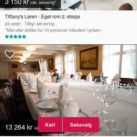
3 150 kr
inkl. servering*
Tiffany's Løren - Eget rom 2. etasje
22
seter
·
Tilbyr servering
*Mat eller drikke for 10 personer inkludert i prisen
Kart
Søkevalg
13 264 kr
inkl. servering*