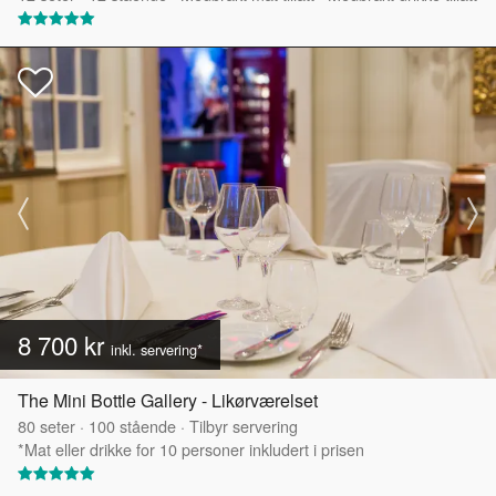
8 700 kr
inkl. servering*
The Mini Bottle Gallery - Likørværelset
80
seter
·
100
stående
·
Tilbyr servering
*Mat eller drikke for 10 personer inkludert i prisen