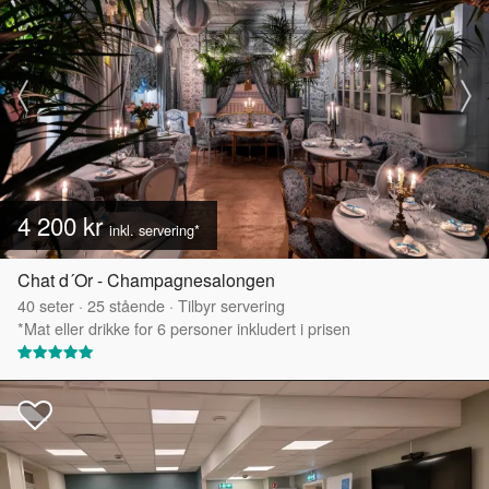
4 200 kr
inkl. servering*
Chat d´Or - Champagnesalongen
40
seter
·
25
stående
·
Tilbyr servering
*Mat eller drikke for 6 personer inkludert i prisen