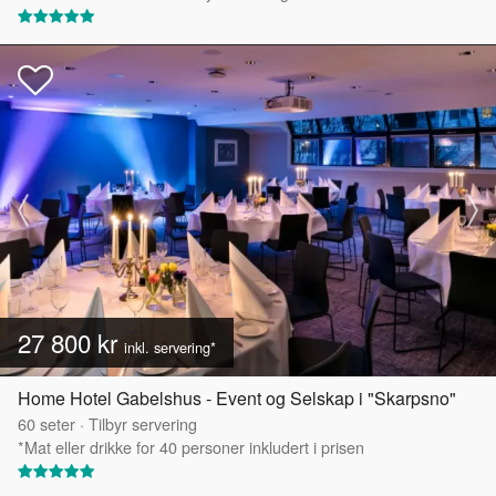
27 800 kr
inkl. servering*
Home Hotel Gabelshus - Event og Selskap i "Skarpsno"
60
seter
·
Tilbyr servering
*Mat eller drikke for 40 personer inkludert i prisen